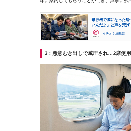
席に案内してもらうことができ、無事に残
飛行機で隣になった酔
いんだよ」と声を荒げ
イチオシ編集部
3：悪意むき出しで威圧され…2席使用