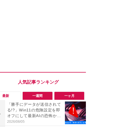
最新
一週間
一ヶ月
「勝手にデータが送信されて
「ヤバい！
る!?」Win11の危険設定を即
った…」と
1
1
オフにして最新AIの恐怖から
【7月30日G
身を守る技
更】内容を
2026/08/05
2026/07/31