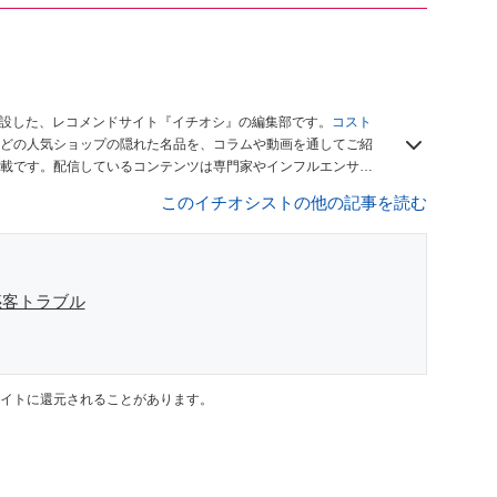
開設した、レコメンドサイト『イチオシ』の編集部です。
コスト
どの人気ショップの隠れた名品を、コラムや動画を通してご紹
載です。配信しているコンテンツは専門家やインフルエンサー
をお届けしているので、ぜひ
Googleニュースでフォロー
してく
このイチオシストの他の記事を読む
惑客トラブル
イトに還元されることがあります。