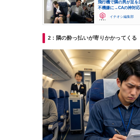
飛行機で隣の男が足を
不機嫌に→CAの神対応
イチオシ編集部
2：隣の酔っ払いが寄りかかってくる