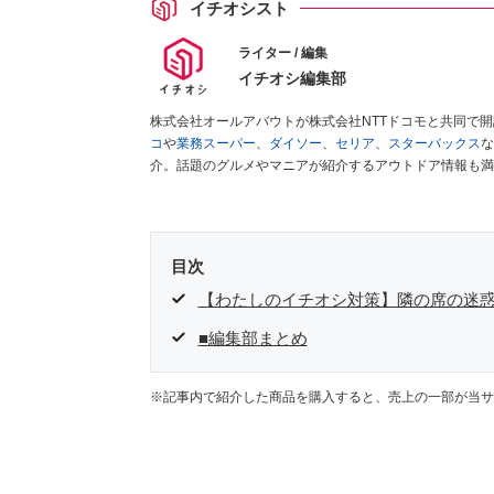
イチオシスト
ライター / 編集
イチオシ編集部
株式会社オールアバウトが株式会社NTTドコモと共同で
コ
や
業務スーパー
、
ダイソー
、
セリア
、
スターバックス
な
介。話題のグルメやマニアが紹介するアウトドア情報も満
が実際に使用してレビューしています。毎日トレンド情報
ださい！
目次
【わたしのイチオシ対策】隣の席の迷
■編集部まとめ
※記事内で紹介した商品を購入すると、売上の一部が当サ