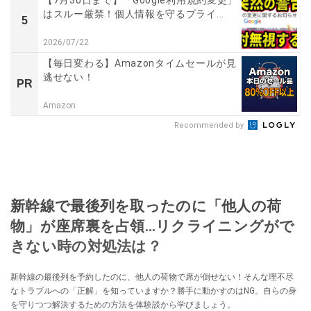
はスルー厳禁！個人情報を守るプライ...
5
2026/07/22
【毎日変わる】Amazonタイムセールが見
逃せない！
PR
Amazon
Recommended by
新幹線で最後列を取ったのに「他人の荷
物」が座席裏を占領…リクライニングがで
きない時の対処法は？
新幹線の最後列を予約したのに、他人の荷物で席が倒せない！そんな理不尽
なトラブルへの「正解」を知っていますか？勝手に動かすのはNG。自らの身
を守りつつ解決するための方法を体験談から学びましょう。