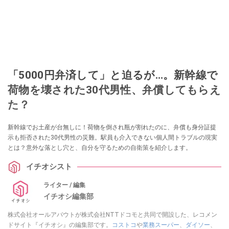
「5000円弁済して」と迫るが…。新幹線で
荷物を壊された30代男性、弁償してもらえ
た？
新幹線でお土産が台無しに！荷物を倒され瓶が割れたのに、弁償も身分証提
示も拒否された30代男性の災難。駅員も介入できない個人間トラブルの現実
とは？意外な落とし穴と、自分を守るための自衛策を紹介します。
イチオシスト
ライター / 編集
イチオシ編集部
株式会社オールアバウトが株式会社NTTドコモと共同で開設した、レコメン
ドサイト『イチオシ』の編集部です。
コストコ
や
業務スーパー
、
ダイソー
、