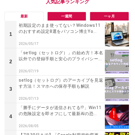
最新
一週間
一ヶ月
初期設定のまま使ってない？Windows11
のおすすめ設定8選をパソコン博士Yo...
1
2026/05/17
「setlog（セットログ）」の始め方！本名
以外での登録手順と安心のプライバシー...
2
2026/07/19
setlog（セットログ）のアーカイブを見返
す方法！スマホへの保存手順も解説
3
2026/07/13
「勝手にデータが送信されてる!?」Win11
の危険設定を即オフにして最新AIの恐...
4
2026/08/05
【7月30日まで】「Google利用規約変更」