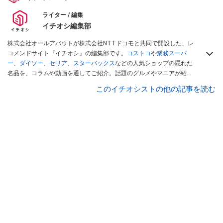
ライター / 編集
イチオシ編集部
株式会社オールアバウトが株式会社NTTドコモと共同で開設した、レ
コメンドサイト『イチオシ』の編集部です。
コストコ
や
業務スーパ
ー
、
ダイソー
、
セリア
、
スターバックス
などの人気ショップの隠れた
名品を、コラムや動画を通してご紹介。話題のグルメやマニアが紹介
するアウトドア情報も満載です。配信しているコンテンツは専門家や
このイチオシストの他の記事を読む
インフルエンサーが実際に使用してレビューしています。毎日トレン
ド情報をお届けしているので、ぜひ
Googleニュースでフォロー
してく
ださい！