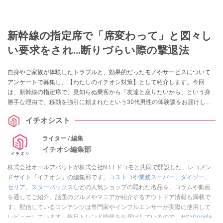
新幹線の指定席で「席変わって」と図々し
い要求をされ…断りづらい際の撃退法
自身やご家族が体験したトラブルと、効果的だったモノやサービスについて
アンケートで募集し、【わたしのイチオシ対策】として紹介します。今回
は、新幹線の指定席で、見知らぬ乗客から「友達と座りたいから」という身
勝手な理由で、移動を強引に頼まれたという30代男性の体験談をお届けしま
す。
イチオシスト
ライター / 編集
イチオシ編集部
株式会社オールアバウトが株式会社NTTドコモと共同で開設した、レコメン
ドサイト『イチオシ』の編集部です。
コストコ
や
業務スーパー
、
ダイソー
、
セリア
、
スターバックス
などの人気ショップの隠れた名品を、コラムや動画
を通してご紹介。話題のグルメやマニアが紹介するアウトドア情報も満載で
す。配信しているコンテンツは専門家やインフルエンサーが実際に使用して
レビューしています。毎日トレンド情報をお届けしているので、ぜひ
Google