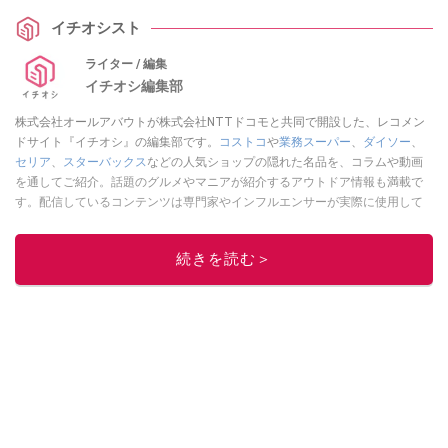
イチオシスト
ライター / 編集
イチオシ編集部
株式会社オールアバウトが株式会社NTTドコモと共同で開設した、レコメン
ドサイト『イチオシ』の編集部です。
コストコ
や
業務スーパー
、
ダイソー
、
セリア
、
スターバックス
などの人気ショップの隠れた名品を、コラムや動画
を通してご紹介。話題のグルメやマニアが紹介するアウトドア情報も満載で
す。配信しているコンテンツは専門家やインフルエンサーが実際に使用して
レビューしています。毎日トレンド情報をお届けしているので、ぜひ
Google
ニュースでフォロー
してください！
続きを読む＞
このイチオシストの他の記事を読む