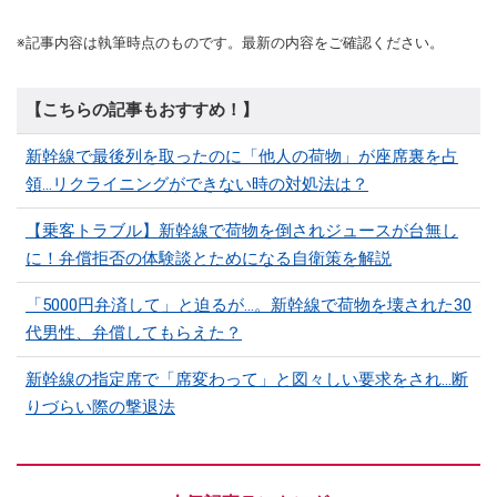
※記事内容は執筆時点のものです。最新の内容をご確認ください。
【こちらの記事もおすすめ！】
新幹線で最後列を取ったのに「他人の荷物」が座席裏を占
領…リクライニングができない時の対処法は？
【乗客トラブル】新幹線で荷物を倒されジュースが台無し
に！弁償拒否の体験談とためになる自衛策を解説
「5000円弁済して」と迫るが…。新幹線で荷物を壊された30
代男性、弁償してもらえた？
新幹線の指定席で「席変わって」と図々しい要求をされ…断
りづらい際の撃退法