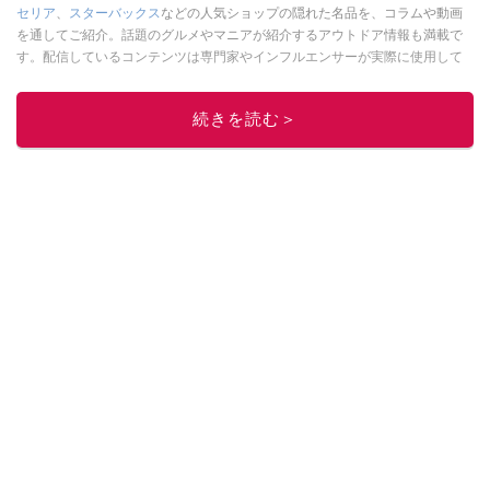
セリア
、
スターバックス
などの人気ショップの隠れた名品を、コラムや動画
を通してご紹介。話題のグルメやマニアが紹介するアウトドア情報も満載で
す。配信しているコンテンツは専門家やインフルエンサーが実際に使用して
レビューしています。毎日トレンド情報をお届けしているので、ぜひ
Google
ニュースでフォロー
してください！
続きを読む＞
このイチオシストの他の記事を読む