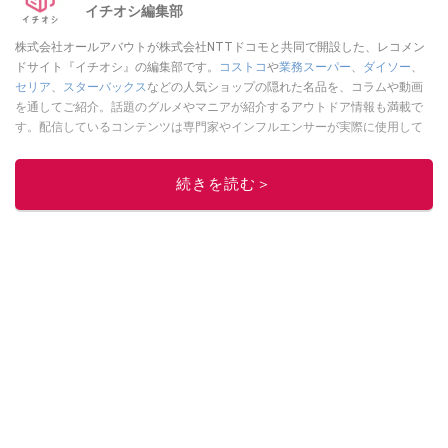
イチオシ編集部
株式会社オールアバウトが株式会社NTTドコモと共同で開設した、レコメン
ドサイト『イチオシ』の編集部です。
コストコ
や
業務スーパー
、
ダイソー
、
セリア
、
スターバックス
などの人気ショップの隠れた名品を、コラムや動画
を通してご紹介。話題のグルメやマニアが紹介するアウトドア情報も満載で
す。配信しているコンテンツは専門家やインフルエンサーが実際に使用して
レビューしています。毎日トレンド情報をお届けしているので、ぜひ
Google
ニュースでフォロー
してください！
続きを読む＞
このイチオシストの他の記事を読む