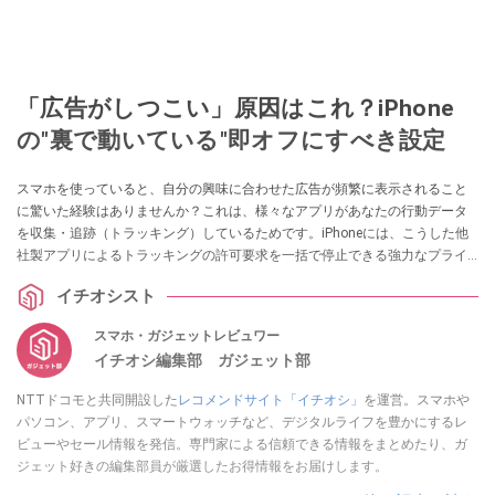
「広告がしつこい」原因はこれ？iPhone
の"裏で動いている"即オフにすべき設定
スマホを使っていると、自分の興味に合わせた広告が頻繁に表示されること
に驚いた経験はありませんか？これは、様々なアプリがあなたの行動データ
を収集・追跡（トラッキング）しているためです。iPhoneには、こうした他
社製アプリによるトラッキングの許可要求を一括で停止できる強力なプライ
バシー保護機能が備わっています。本記事では、個人情報を守るために最初
イチオシスト
にオフにしておくべきトラッキング設定について解説します。
スマホ・ガジェットレビュワー
イチオシ編集部 ガジェット部
NTTドコモと共同開設した
レコメンドサイト「イチオシ」
を運営。スマホや
パソコン、アプリ、スマートウォッチなど、デジタルライフを豊かにするレ
ビューやセール情報を発信。専門家による信頼できる情報をまとめたり、ガ
ジェット好きの編集部員が厳選したお得情報をお届けします。