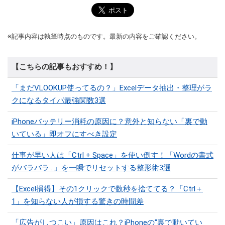
※記事内容は執筆時点のものです。最新の内容をご確認ください。
【こちらの記事もおすすめ！】
「まだVLOOKUP使ってるの？」Excelデータ抽出・整理がラ
クになるタイパ最強関数3選
iPhoneバッテリー消耗の原因に？意外と知らない「裏で動
いている」即オフにすべき設定
仕事が早い人は「Ctrl + Space」を使い倒す！「Wordの書式
がバラバラ…」を一瞬でリセットする整形術3選
【Excel損得】その1クリックで数秒を捨ててる？「Ctrl＋
1」を知らない人が損する驚きの時間差
「広告がしつこい」原因はこれ？iPhoneの"裏で動いてい