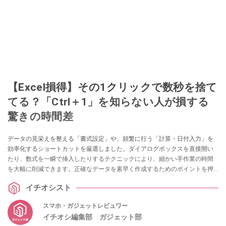
【Excel損得】その1クリックで数秒を捨て
てる？「Ctrl＋1」を知らない人が損する
驚きの時間差
データの見栄えを整える「書式設定」や、頻繁に行う「計算・日付入力」を
効率化するショートカットを厳選しました。ダイアログボックスを直接開い
たり、数式を一瞬で挿入したりするテクニックにより、細かい手作業の時間
を大幅に削減できます。正確なデータを素早く作成するためのポイントを押
さえ、Windowsでの実務に直結する便利ワザをマスターしましょう。（Excel
イチオシスト
for Windows 用の場合）
スマホ・ガジェットレビュワー
イチオシ編集部 ガジェット部