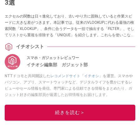
3選
エクセルの関数は日々進化しており、古いやり方に固執していると作業スピ
ードに大きな差がつきます。本記事では、従来のVLOOKUPに代わる最強の検
索関数「XLOOKUP」、条件に合うデータを一括で抽出する「FILTER」、そし
てリストから重複を排除する「UNIQUE」を紹介します。これらを使いこなす
ことで、複雑な数式を組む手間が省け、データの検索・抽出作業が驚くほど
イチオシスト
シンプルになります。
スマホ・ガジェットレビュワー
イチオシ編集部 ガジェット部
NTTドコモと共同開設した
レコメンドサイト「イチオシ」
を運営。スマホや
パソコン、アプリ、スマートウォッチなど、デジタルライフを豊かにするレ
ビューやセール情報を発信。専門家による信頼できる情報をまとめたり、ガ
ジェット好きの編集部員が厳選したお得情報をお届けします。
このイチオシストの他の記事を読む
続きを読む＞