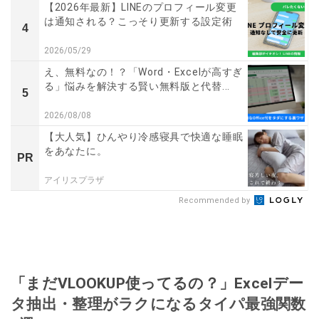
【2026年最新】LINEのプロフィール変更
は通知される？こっそり更新する設定術
4
2026/05/29
え、無料なの！？「Word・Excelが高すぎ
る」悩みを解決する賢い無料版と代替...
5
2026/08/08
【大人気】ひんやり冷感寝具で快適な睡眠
をあなたに。
PR
アイリスプラザ
Recommended by
「まだVLOOKUP使ってるの？」Excelデー
タ抽出・整理がラクになるタイパ最強関数