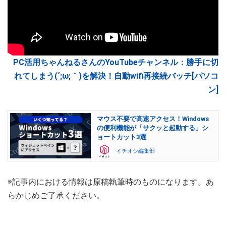
PC活用ちゃんねるさんのYouTubeチャンネル：勝手に切
れてしまう(´;ω;｀)を解決！自動wifi再接続バッチ[パソコ
ン]
マウス不要で高速アクセス！Windows
の便利機能が「サクッと起動する」シ
ョートカット3選
イチオシ編集部
※記事内における情報は原稿執筆時のものになります。あ
らかじめご了承ください。