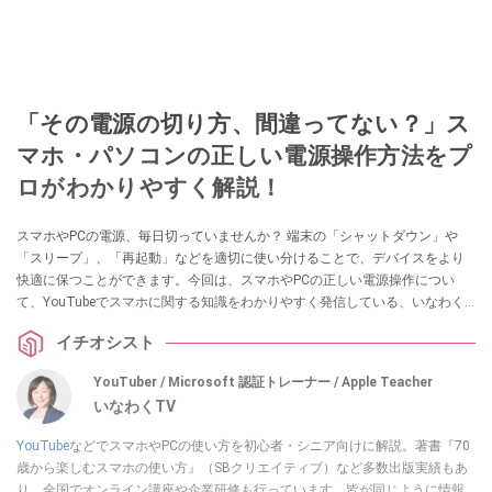
「その電源の切り方、間違ってない？」ス
マホ・パソコンの正しい電源操作方法をプ
ロがわかりやすく解説！
スマホやPCの電源、毎日切っていませんか？ 端末の「シャットダウン」や
「スリープ」、「再起動」などを適切に使い分けることで、デバイスをより
快適に保つことができます。今回は、スマホやPCの正しい電源操作につい
て、YouTubeでスマホに関する知識をわかりやすく発信している、いなわく
TVの川島さんが詳しく解説してくれました。気になる方は、ぜひ動画と合わ
イチオシスト
せてチェックしてみてください。
YouTuber / Microsoft 認証トレーナー / Apple Teacher
いなわくTV
YouTube
などでスマホやPCの使い方を初心者・シニア向けに解説。著書『70
歳から楽しむスマホの使い方』（SBクリエイティブ）など多数出版実績もあ
り、全国でオンライン講座や企業研修も行っています。皆が同じように情報