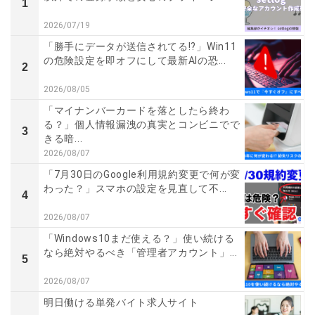
1
2026/07/19
「勝手にデータが送信されてる!?」Win11
の危険設定を即オフにして最新AIの恐...
2
2026/08/05
「マイナンバーカードを落としたら終わ
る？」個人情報漏洩の真実とコンビニでで
3
きる暗...
2026/08/07
「7月30日のGoogle利用規約変更で何が変
わった？」スマホの設定を見直して不...
4
2026/08/07
「Windows10まだ使える？」使い続ける
なら絶対やるべき「管理者アカウント」...
5
2026/08/07
明日働ける単発バイト求人サイト