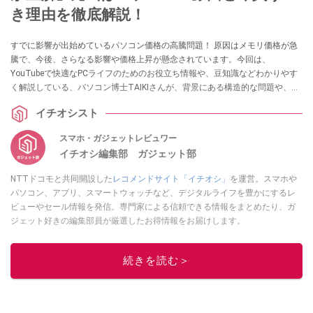
き理由を徹底解説！
すでに影響が出始めているパソコン価格の高騰問題！ 原因はメモリ価格が急
騰で、今後、さらなる影響や価格上昇が懸念されています。今回は、
YouTubeで快適なPCライフのためのお役立ち情報や、豆知識などわかりやす
く解説している、パソコン博士TAIKIさんが、背景にある構造的な問題や、メ
ーカーの動向、そして今私たちが取るべき対策について解説してくれまし
イチオシスト
た。気になる方は、ぜひ動画と合わせてチェックしてみてください。
スマホ・ガジェットレビュワー
イチオシ編集部 ガジェット部
NTTドコモと共同開設した
レコメンドサイト「イチオシ」
を運営。スマホや
パソコン、アプリ、スマートウォッチなど、デジタルライフを豊かにするレ
ビューやセール情報を発信。専門家による信頼できる情報をまとめたり、ガ
ジェット好きの編集部員が厳選したお得情報をお届けします。
このイチオシストの他の記事を読む
続きを読む＞