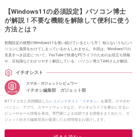
【Windows11の必須設定】パソコン博士
が解説！不要な機能を解除して便利に使う
方法とは？
初期設定の状態のWindows11を使い続けているという方！ 知らないうちにパ
ソコンに負荷をかけてしまっているかもしれません。今回は、Windows11の
見直すべき設定について、YouTubeで快適なPCライフのためのお役立ち情報
や、豆知識などわかりやすく解説している、パソコン博士TAIKIさんが解説し
てくれました。気になる方は、ぜひ動画と合わせてチェックしてみてくださ
イチオシスト
い！
スマホ・ガジェットレビュワー
イチオシ編集部 ガジェット部
NTTドコモと共同開設した
レコメンドサイト「イチオシ」
を運営。スマホや
パソコン、アプリ、スマートウォッチなど、デジタルライフを豊かにするレ
ビューやセール情報を発信。専門家による信頼できる情報をまとめたり、ガ
ジェット好きの編集部員が厳選したお得情報をお届けします。
このイチオシストの他の記事を読む
続きを読む＞