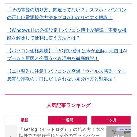
「その電源の切り方、間違ってない？」スマホ・パソコン
の正しい電源操作方法をプロがわかりやすく解説！
【Windows11の必須設定】パソコン博士が解説！不要な機
能を解除して便利に使う方法とは？
【パソコン価格高騰】「PC買い替えは今が正解」元凶はAI
ブーム？原因と今買うべき理由を徹底解説！
【ニセ警告に注意】パソコンが突然「ウイルス感染」？！
悪質な詐欺の手口にだまされない見分け方と対処法！
最新
一週間
一ヶ月
「setlog（セットログ）」の始め方！本名
以外での登録手順と安心のプライバシー...