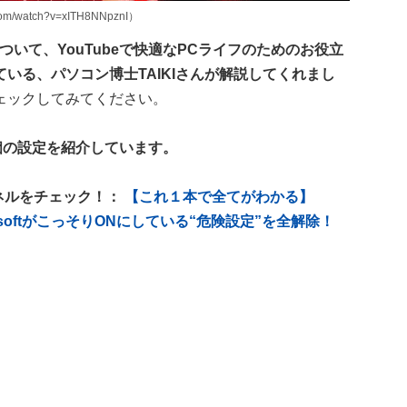
/watch?v=xITH8NNpznI）
について、YouTubeで快適なPCライフのためのお役立
いる、パソコン博士TAIKIさんが解説してくれまし
ェックしてみてください。
個の設定を紹介しています。
ンネルをチェック！：
【これ１本で全てがわかる】
rosoftがこっそりONにしている“危険設定”を全解除！