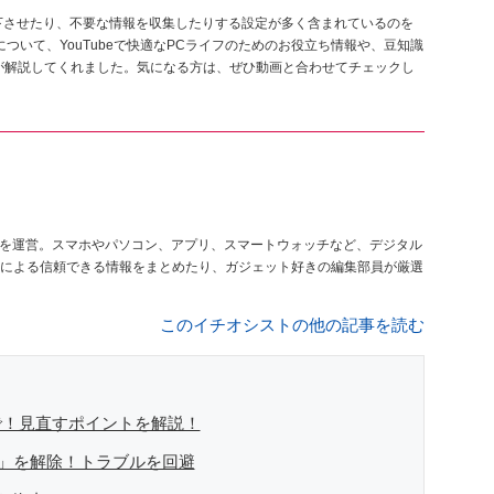
を低下させたり、不要な情報を収集したりする設定が多く含まれているのを
定について、YouTubeで快適なPCライフのためのお役立ち情報や、豆知識
んが解説してくれました。気になる方は、ぜひ動画と合わせてチェックし
を運営。スマホやパソコン、アプリ、スマートウォッチなど、デジタル
による信頼できる情報をまとめたり、ガジェット好きの編集部員が厳選
このイチオシストの他の記事を読む
いで！見直すポイントを解説！
er」を解除！トラブルを回避