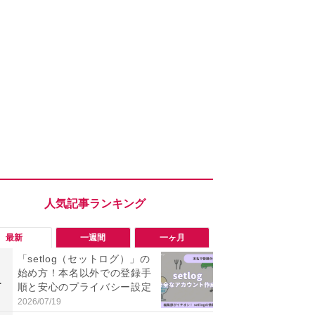
最新
一週間
一ヶ月
「setlog（セットログ）」の
「勝手にデ
始め方！本名以外での登録手
る!?」Win
1
1
順と安心のプライバシー設定
オフにして最
身を守る技
2026/07/19
2026/08/05