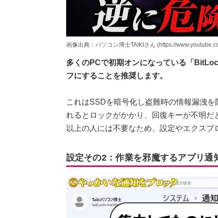
画像出典：パソコン博士TAIKIさん (https://www.youtube.com
多くのPCで初期オンになっている「BitL
フにすることを推奨します。
これはSSDを暗号化し盗難時の情報漏洩を
れるとロックがかかり、回復キーが不明だ
以上の人には不要なため、設定やエクスプ
設定その2：作業を邪魔するアプリ通