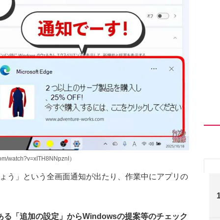
/watch?v=xITH8NNpznI）
しょう」という全画面通知が出たり、作業中にアプリの
る「追加の設定」からWindowsの提案等のチェック