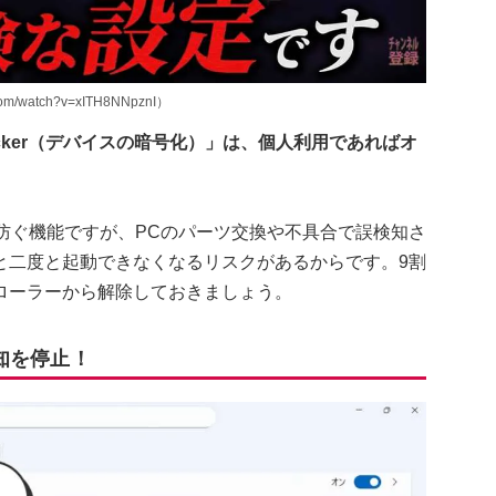
/watch?v=xITH8NNpznI）
ocker（デバイスの暗号化）」は、個人利用であればオ
防ぐ機能ですが、PCのパーツ交換や不具合で誤検知さ
と二度と起動できなくなるリスクがあるからです。9割
ローラーから解除しておきましょう。
知を停止！