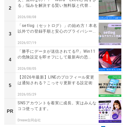
る」悩みを解決する賢い無料版と代替...
2
2026/08/08
「setlog（セットログ）」の始め方！本名
以外での登録手順と安心のプライバシー...
3
2026/07/19
「勝手にデータが送信されてる!?」Win11
の危険設定を即オフにして最新AIの恐...
4
2026/08/05
【2026年最新】LINEのプロフィール変更
は通知される？こっそり更新する設定術
5
2026/05/29
SNSアカウントを着実に成長。実はみんな
ココ使ってます。
PR
Dreaw合同会社