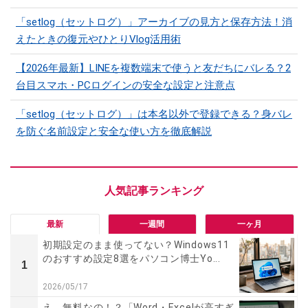
「setlog（セットログ）」アーカイブの見方と保存方法！消
えたときの復元やひとりVlog活用術
【2026年最新】LINEを複数端末で使うと友だちにバレる？2
台目スマホ・PCログインの安全な設定と注意点
「setlog（セットログ）」は本名以外で登録できる？身バレ
を防ぐ名前設定と安全な使い方を徹底解説
最新
一週間
一ヶ月
初期設定のまま使ってない？Windows11
のおすすめ設定8選をパソコン博士Yo...
1
2026/05/17
え、無料なの！？「Word・Excelが高すぎ