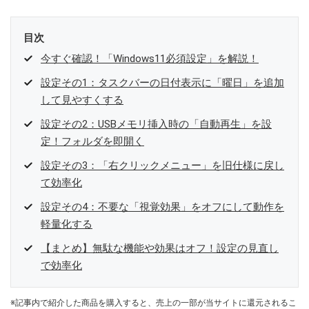
目次
今すぐ確認！「Windows11必須設定」を解説！
設定その1：タスクバーの日付表示に「曜日」を追加
して見やすくする
設定その2：USBメモリ挿入時の「自動再生」を設
定！フォルダを即開く
設定その3：「右クリックメニュー」を旧仕様に戻し
て効率化
設定その4：不要な「視覚効果」をオフにして動作を
軽量化する
【まとめ】無駄な機能や効果はオフ！設定の見直し
で効率化
※記事内で紹介した商品を購入すると、売上の一部が当サイトに還元されるこ