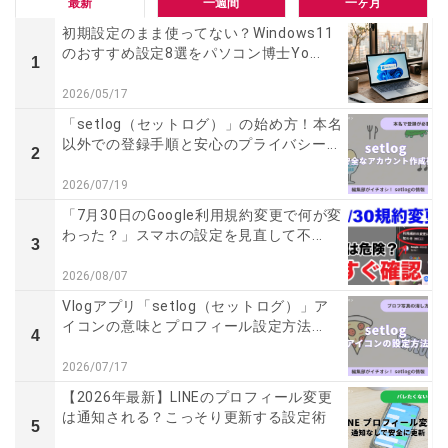
最新
一週間
一ヶ月
初期設定のまま使ってない？Windows11
のおすすめ設定8選をパソコン博士Yo...
1
2026/05/17
「setlog（セットログ）」の始め方！本名
以外での登録手順と安心のプライバシー...
2
2026/07/19
「7月30日のGoogle利用規約変更で何が変
わった？」スマホの設定を見直して不...
3
2026/08/07
Vlogアプリ「setlog（セットログ）」ア
イコンの意味とプロフィール設定方法...
4
2026/07/17
【2026年最新】LINEのプロフィール変更
は通知される？こっそり更新する設定術
5