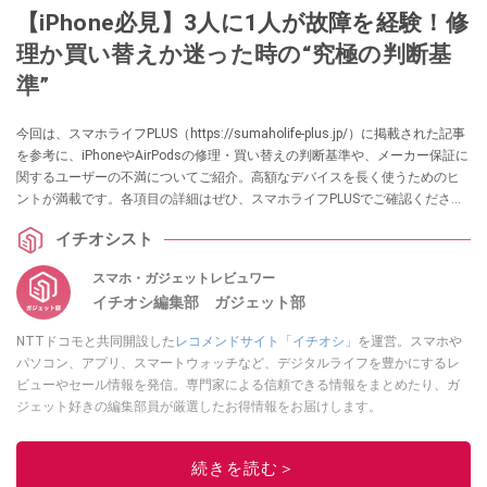
【iPhone必見】3人に1人が故障を経験！修
理か買い替えか迷った時の“究極の判断基
準”
今回は、スマホライフPLUS（https://sumaholife-plus.jp/）に掲載された記事
を参考に、iPhoneやAirPodsの修理・買い替えの判断基準や、メーカー保証に
関するユーザーの不満についてご紹介。高額なデバイスを長く使うためのヒ
ントが満載です。各項目の詳細はぜひ、スマホライフPLUSでご確認くださ
い。
イチオシスト
スマホ・ガジェットレビュワー
イチオシ編集部 ガジェット部
NTTドコモと共同開設した
レコメンドサイト「イチオシ」
を運営。スマホや
パソコン、アプリ、スマートウォッチなど、デジタルライフを豊かにするレ
ビューやセール情報を発信。専門家による信頼できる情報をまとめたり、ガ
ジェット好きの編集部員が厳選したお得情報をお届けします。
このイチオシストの他の記事を読む
続きを読む＞