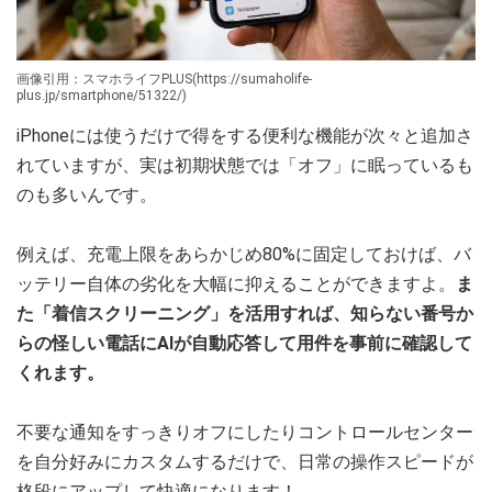
画像引用：スマホライフPLUS(https://sumaholife-
plus.jp/smartphone/51322/)
iPhoneには使うだけで得をする便利な機能が次々と追加さ
れていますが、実は初期状態では「オフ」に眠っているも
のも多いんです。
例えば、充電上限をあらかじめ80%に固定しておけば、バ
ッテリー自体の劣化を大幅に抑えることができますよ。
ま
た「着信スクリーニング」を活用すれば、知らない番号か
らの怪しい電話にAIが自動応答して用件を事前に確認して
くれます。
不要な通知をすっきりオフにしたりコントロールセンター
を自分好みにカスタムするだけで、日常の操作スピードが
格段にアップして快適になります！