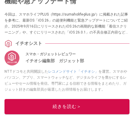
機能や急アップデート情
今回は、スマホライフPLUS（https://sumaholife-plus.jp/）に掲載された記事
を参考に、最新OS「iOS 26」の超便利機能と緊急アップデートについてご紹
介。2025年9月16日にリリースされたiOS 26の画期的な新機能「着信スクリ
ーニング」や、すぐにリリースされた「iOS 26.0.1」の不具合修正内容など、
iPhoneユーザーが知っておきたい情報を厳選しました。各項目の詳細はぜ
イチオシスト
ひ、スマホライフPLUSでご確認ください。
スマホ・ガジェットレビュワー
イチオシ編集部 ガジェット部
NTTドコモと共同開設した
レコメンドサイト「イチオシ」
を運営。スマホや
パソコン、アプリ、スマートウォッチなど、デジタルライフを豊かにするレ
ビューやセール情報を発信。専門家による信頼できる情報をまとめたり、ガ
ジェット好きの編集部員が厳選したお得情報をお届けします。
このイチオシストの他の記事を読む
続きを読む＞