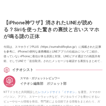
【iPhone神ワザ】消されたLINEが読め
る？Siriを使った驚きの裏技と古いスマホ
が鳴る謎の正体
今回は、スマホライフPLUS（https://sumaholife-plus.jp/）に掲載された記事
を参考に、iPhoneの便利な連携機能とLINEアプリの仕組みについてご紹介。
使っていないiPhoneに着信が来る原因と対策、LINEビデオ通話での画面共有
術、そしてLINEで「送信取消」されたメッセージを確認する裏技をまとめて
います。各項目の詳細はぜひ、スマホライフPLUSでご確認ください。
イチオシスト
スマホ・ガジェットレビュワー
イチオシ編集部 ガジェット部
NTTドコモと共同開設した
レコメンドサイト「イチオシ」
を運営。スマホや
パソコン、アプリ、スマートウォッチなど、デジタルライフを豊かにするレ
ビューやセール情報を発信。専門家による信頼できる情報をまとめたり、ガ