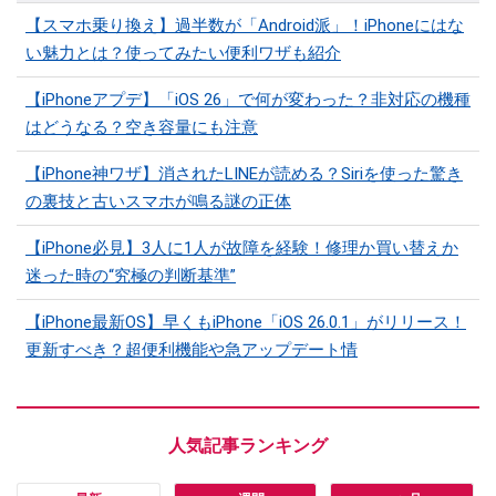
【スマホ乗り換え】過半数が「Android派」！iPhoneにはな
い魅力とは？使ってみたい便利ワザも紹介
【iPhoneアプデ】「iOS 26」で何が変わった？非対応の機種
はどうなる？空き容量にも注意
【iPhone神ワザ】消されたLINEが読める？Siriを使った驚き
の裏技と古いスマホが鳴る謎の正体
【iPhone必見】3人に1人が故障を経験！修理か買い替えか
迷った時の“究極の判断基準”
【iPhone最新OS】早くもiPhone「iOS 26.0.1」がリリース！
更新すべき？超便利機能や急アップデート情