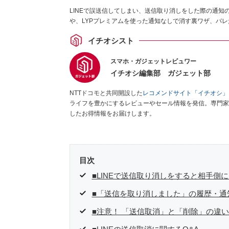
LINEで誤送信してしまい、送信取り消しをした際の通
や、LYPプレミアムを使った通知なしで消す裏ワザ、バ
イチオシスト
スマホ・ガジェットレビュワー
イチオシ編集部 ガジェット部
NTTドコモと共同開設した
レコメンドサイト「イチオシ」
ライフを豊かにするレビューやセール情報を発信。専門家
したお得情報をお届けします。
目次
■LINEで送信取り消しをすると相手側
■「送信を取り消しました」の履歴・通
■注意！ 「送信取消」と「削除」の違