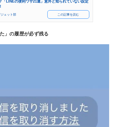
「LINEの便利ワザ21選」意外と知られていない設定
！
ガジェット部
この記事を読む
た」の履歴が必ず残る