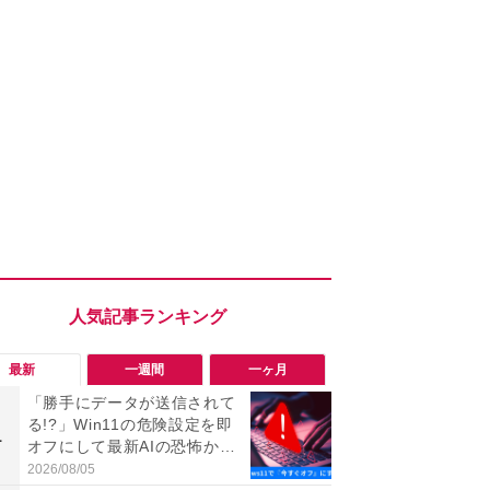
最新
一週間
一ヶ月
「勝手にデータが送信されて
「勝手にデ
る!?」Win11の危険設定を即
る!?」Win
1
1
オフにして最新AIの恐怖から
オフにして最
身を守る技
身を守る技
2026/08/05
2026/08/05