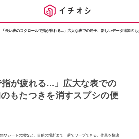
「長い表のスクロールで指が疲れる...」広大な表での迷子、新しいデータ追加の
指が疲れる...」広大な表での
加のもたつきを消すスプシの便
頭やシートの端など、目的の場所まで一瞬でワープできる、作業を快適