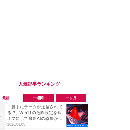
最新
一週間
一ヶ月
「勝手にデータが送信されて
「ヤバい！
る!?」Win11の危険設定を即
った…」と
1
1
オフにして最新AIの恐怖から
【7月30日G
身を守る技
更】内容を
2026/08/05
2026/07/31