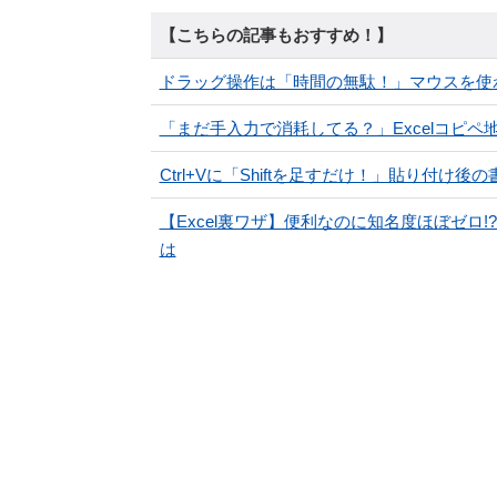
【こちらの記事もおすすめ！】
ドラッグ操作は「時間の無駄！」マウスを使
「まだ手入力で消耗してる？」Excelコピペ
Ctrl+Vに「Shiftを足すだけ！」貼り付
【Excel裏ワザ】便利なのに知名度ほぼゼ
は