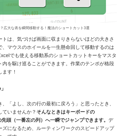
？広大な表を瞬間移動する！魔法のショートカット3選
ートは、気づけば画面に収まりきらないほどの大きさ
で、マウスのホイールを一生懸命回して移動するのは
xcelでも使える移動系のショートカットキーをマスタ
ト内を駆け巡ることができます。作業のテンポが格段
します！
e」
き、「よし、次の行の最初に戻ろう」と思ったとき、
していませんか？
そんなときはキーボードの
の先頭（一番左の列）へ一瞬でジャンプできます。
デ
ーズになるため、ルーティンワークのスピードアップ