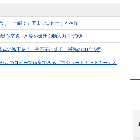
わず「一瞬で」下までコピーする神技
地獄を卒業！AI級の爆速自動入力ワザ3選
け後の書式の修正を「一生不要にする」最強のコピペ術
ロ!?セルのコピーで編集できる「神ショートカットキー」と