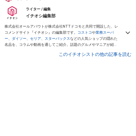
ライター / 編集
イチオシ編集部
株式会社オールアバウトが株式会社NTTドコモと共同で開設した、レ
コメンドサイト『イチオシ』の編集部です。
コストコ
や
業務スーパ
ー
、
ダイソー
、
セリア
、
スターバックス
などの人気ショップの隠れた
名品を、コラムや動画を通してご紹介。話題のグルメやマニアが紹介
するアウトドア情報も満載です。配信しているコンテンツは専門家や
このイチオシストの他の記事を読む
インフルエンサーが実際に使用してレビューしています。毎日トレン
ド情報をお届けしているので、ぜひ
Googleニュースでフォロー
してく
ださい！