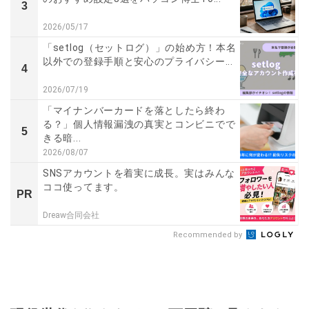
3
2026/05/17
「setlog（セットログ）」の始め方！本名
以外での登録手順と安心のプライバシー...
4
2026/07/19
「マイナンバーカードを落としたら終わ
る？」個人情報漏洩の真実とコンビニでで
5
きる暗...
2026/08/07
SNSアカウントを着実に成長。実はみんな
ココ使ってます。
PR
Dreaw合同会社
Recommended by