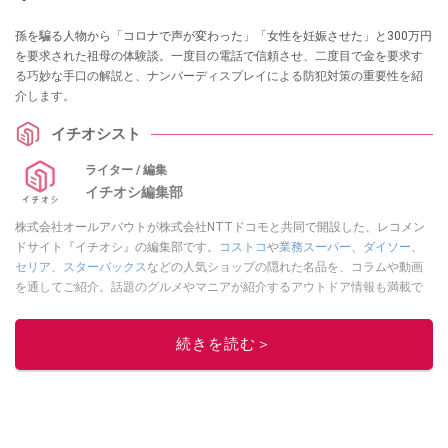
孫を騙る人物から「コロナで声が変わった」「女性を妊娠させた」と300万円
を要求された祖母の体験談。一度目の電話で信頼させ、二度目で金を要求す
る巧妙な手口の解説と、ナンバーディスプレイによる防犯対策の重要性を紹
介します。
イチオシスト
ライター / 編集
イチオシ編集部
株式会社オールアバウトが株式会社NTTドコモと共同で開設した、レコメン
ドサイト『イチオシ』の編集部です。
コストコ
や
業務スーパー
、
ダイソー
、
セリア
、
スターバックス
などの人気ショップの隠れた名品を、コラムや動画
を通してご紹介。話題のグルメやマニアが紹介するアウトドア情報も満載で
す。配信しているコンテンツは専門家やインフルエンサーが実際に使用して
レビューしています。毎日トレンド情報をお届けしているので、ぜひ
Google
続きを読む＞
ニュースでフォロー
してください！
このイチオシストの他の記事を読む