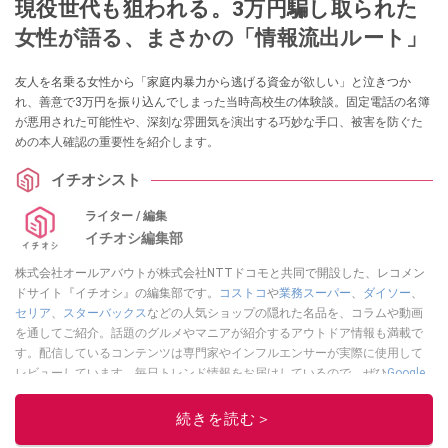
現役世代も狙われる。3万円騙し取られた
女性が語る、まさかの「情報流出ルート」
友人を名乗る女性から「家庭内暴力から逃げる資金が欲しい」と泣きつか
れ、善意で3万円を振り込んでしまった当時高校生の体験談。固定電話の名簿
が悪用された可能性や、深刻な雰囲気を演出する巧妙な手口、被害を防ぐた
めの本人確認の重要性を紹介します。
イチオシスト
ライター / 編集
イチオシ編集部
株式会社オールアバウトが株式会社NTTドコモと共同で開設した、レコメン
ドサイト『イチオシ』の編集部です。
コストコ
や
業務スーパー
、
ダイソー
、
セリア
、
スターバックス
などの人気ショップの隠れた名品を、コラムや動画
を通してご紹介。話題のグルメやマニアが紹介するアウトドア情報も満載で
す。配信しているコンテンツは専門家やインフルエンサーが実際に使用して
レビューしています。毎日トレンド情報をお届けしているので、ぜひ
Google
ニュースでフォロー
してください！
続きを読む＞
このイチオシストの他の記事を読む