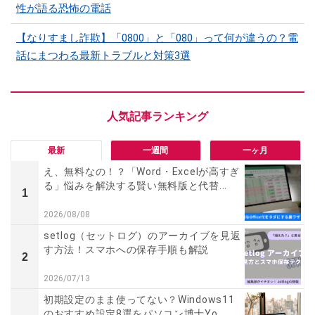
性が語る恐怖の電話
【なりすまし詐欺】「0800」と「080」って何が違うの？電
話にまつわる最新トラブルと対策3選
最新
一週間
一ヶ月
え、無料なの！？「Word・Excelが高すぎ
る」悩みを解決する賢い無料版と代替...
1
2026/08/08
setlog（セットログ）のアーカイブを見返
す方法！スマホへの保存手順も解説
2
2026/07/13
初期設定のまま使ってない？Windows11
のおすすめ設定8選をパソコン博士Yo...