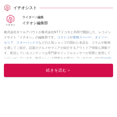
イチオシスト
ライター / 編集
イチオシ編集部
株式会社オールアバウトが株式会社NTTドコモと共同で開設した、レコメン
ドサイト『イチオシ』の編集部です。
コストコ
や
業務スーパー
、
ダイソー
、
セリア
、
スターバックス
などの人気ショップの隠れた名品を、コラムや動画
を通してご紹介。話題のグルメやマニアが紹介するアウトドア情報も満載で
す。配信しているコンテンツは専門家やインフルエンサーが実際に使用して
レビューしています。毎日トレンド情報をお届けしているので、ぜひ
Google
ニュースでフォロー
してください！
続きを読む＞
このイチオシストの他の記事を読む