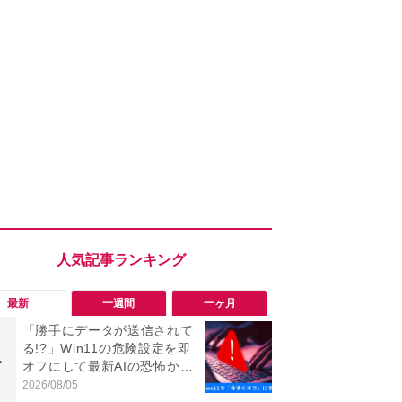
最新
一週間
一ヶ月
「勝手にデータが送信されて
テレビを捨て
る!?」Win11の危険設定を即
大丈夫？「B
1
1
オフにして最新AIの恐怖から
のまま」は
身を守る技
料の落とし
2026/08/05
2026/08/01