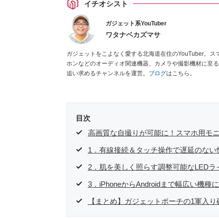
イチオシスト
ガジェット系YouTuber
ワタナベカズマサ
ガジェットをこよなく愛する北海道在住のYouTuber
ホンなどのオーディオ関連機器、カメラや撮影機材に至る
追い求めるチャンネルを運営。
ブログ
はこちら。
目次
高画質な自撮りが可能に！スマホ用モ
1．有線接続＆タッチ操作で遅延のない
2．肌を美しく照らす調整可能なLEDラ
3．iPhoneからAndroidまで幅広い機種
【まとめ】ガジェットポーチの1軍入り