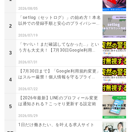
2026/08/05
「setlog（セットログ）」の始め方！本名
以外での登録手順と安心のプライバシー...
2
2026/07/19
「ヤバい！まだ確認してなかった…」とい
う方も大丈夫！【7月30日Google利用...
3
2026/07/31
【7月30日まで】「Google利用規約変更」
はスルー厳禁！個人情報を守るプライ...
4
2026/07/22
【2026年最新】LINEのプロフィール変更
は通知される？こっそり更新する設定術
5
2026/05/29
1日だけ働きたい、を叶える求人サイト