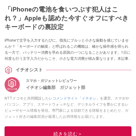
「iPhoneの電池を食いつぶす犯人はこ
れ？」Appleも認めた今すぐオフにすべき
キーボードの裏設定
iPhoneで文字を入力するたびに、指先にブルッと小さな振動を感じていませ
んか？「キーボードの触覚」と呼ばれるこの機能は、確かな操作感を得られ
る一方で、バッテリー消費を早める原因の一つになることがあります。1日に
何度も行う文字入力だからこそ、小さな電力消費が積み重なります。本記事
では、バッテリーを少しでも長持ちさせたい方に向けて、キーボードの振動
イチオシスト
をオフにする手順を解説します。
スマホ・ガジェットレビュワー
イチオシ編集部 ガジェット部
NTTドコモと共同開設した
レコメンドサイト「イチオシ」
を運営。スマホや
パソコン、アプリ、スマートウォッチなど、デジタルライフを豊かにするレ
ビューやセール情報を発信。専門家による信頼できる情報をまとめたり、ガ
ジェット好きの編集部員が厳選したお得情報をお届けします。
このイチオシストの他の記事を読む
続きを読む＞