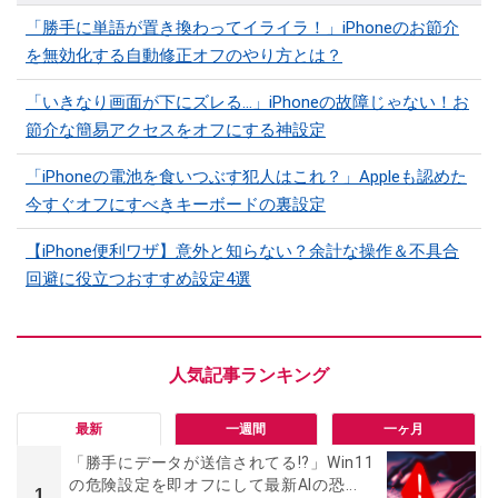
「勝手に単語が置き換わってイライラ！」iPhoneのお節介
を無効化する自動修正オフのやり方とは？
「いきなり画面が下にズレる…」iPhoneの故障じゃない！お
節介な簡易アクセスをオフにする神設定
「iPhoneの電池を食いつぶす犯人はこれ？」Appleも認めた
今すぐオフにすべきキーボードの裏設定
【iPhone便利ワザ】意外と知らない？余計な操作＆不具合
回避に役立つおすすめ設定4選
最新
一週間
一ヶ月
「勝手にデータが送信されてる!?」Win11
の危険設定を即オフにして最新AIの恐...
1