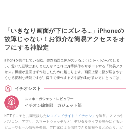
「いきなり画面が下にズレる…」iPhoneの
故障じゃない！お節介な簡易アクセスをオ
フにする神設定
iPhoneを操作している際、突然画面全体がズレるように下へ下がってしま
い、驚いた経験はありませんか？これは片手操作をサポートする「簡易アク
セス」機能が意図せず作動したために起こります。画面上部に指が届きやす
くなる便利な機能ですが、両手で操作する方や誤作動が多い方にとっては、
操作の邪魔になることも。不要な画面のズレを防ぐための「簡易アクセス」
イチオシスト
無効化手順を解説します。
スマホ・ガジェットレビュワー
イチオシ編集部 ガジェット部
NTTドコモと共同開設した
レコメンドサイト「イチオシ」
を運営。スマホや
パソコン、アプリ、スマートウォッチなど、デジタルライフを豊かにするレ
ビューやセール情報を発信。専門家による信頼できる情報をまとめたり、ガ