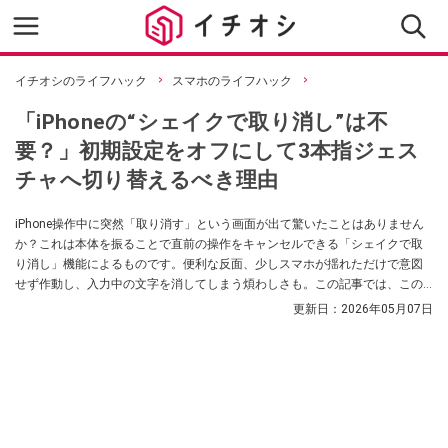
イチオシのライフハック
スマホのライフハック
「iPhoneの“シェイクで取り消し”は不
要？」初期設定をオフにして3本指ジェス
チャへ切り替えるべき理由
iPhone操作中に突然「取り消す」という画面が出て驚いたことはありません
か？これは本体を振ることで直前の操作をキャンセルできる「シェイクで取
り消し」機能によるものです。便利な反面、少しスマホが揺れただけで意図
せず作動し、入力中の文字を消してしまう煩わしさも。この記事では、この
機能をオフにして誤操作を防ぐ設定方法と、より確実な代替ジェスチャを解
更新日：
2026年05月07日
説します。