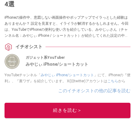
4選
iPhoneの操作中、意図しない画面操作やポップアップでイラっとした経験は
ありませんか？ 設定を見直すと、イライラが解消するかもしれません。今回
は、YouTubeでiPhoneの便利な使い方を紹介している、みやじぃさん（チャ
ンネル名：みやじぃ iPhone / ショートカット）が紹介してくれた設定の中か
ら、知って得するおすすめ設定4選をご紹介します。気になる方は、動画と合
イチオシスト
わせてチェックしてみてください。
ガジェット系YouTuber
みやじぃ iPhone/ショートカット
YouTubeチャンネル「
みやじぃ iPhone/ショートカット
」にて、iPhoneの『便
利』、『裏ワザ』を紹介しています。 X(旧twitter)アカウントは
こちら
から
このイチオシストの他の記事を読む
続きを読む＞