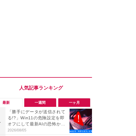
最新
一週間
一ヶ月
「勝手にデータが送信されて
「ヤバい！
る!?」Win11の危険設定を即
った…」と
1
1
オフにして最新AIの恐怖から
【7月30日G
身を守る技
更】内容を
2026/08/05
2026/07/31