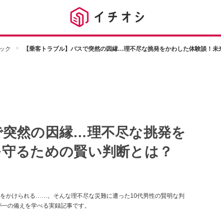
ック
【乗客トラブル】バスで突然の因縁…理不尽な挑発をかわした体験談！未
で突然の因縁…理不尽な挑発を
を守るための賢い判断とは？
をかけられる……。そんな理不尽な災難に遭った10代男性の賢明な判
が一の備えを学べる実録記事です。