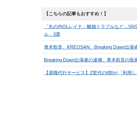
【こちらの記事もおすすめ！】
「丸の内OLレイナ」離婚トラブルなど…SN
ル」3選
青木歌音、KREOSAN、Breaking Down
Breaking Down出場者の逮捕、青木歌音の
【退職代行サービス】Z世代の6割が「利用