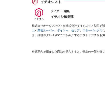
イチオシスト
ライター / 編集
イチオシ編集部
株式会社オールアバウトが株式会社NTTドコモと共同で
コ
や
業務スーパー
、
ダイソー
、
セリア
、
スターバックス
な
介。話題のグルメやマニアが紹介するアウトドア情報も満
が実際に使用してレビューしています。毎日トレンド情報
ださい！
※記事内で紹介した商品を購入すると、売上の一部が当サ