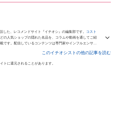
開設した、レコメンドサイト『イチオシ』の編集部です。
コスト
どの人気ショップの隠れた名品を、コラムや動画を通してご紹
載です。配信しているコンテンツは専門家やインフルエンサー
をお届けしているので、ぜひ
Googleニュースでフォロー
してく
このイチオシストの他の記事を読む
イトに還元されることがあります。