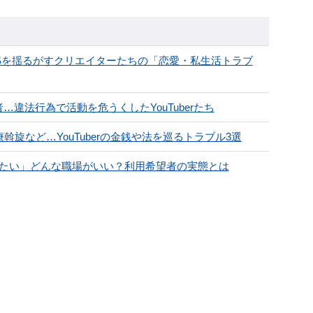
Sを揺るがすクリエイターたちの「恋愛・私生活トラブ
出場者…違法行為で活動を危うくしたYouTuberたち
医療斡旋など…YouTuberの金銭や法を巡るトラブル3選
したい」どんな職場がいい？利用希望者の実態とは