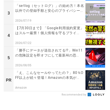
「setlog（セットログ）」の始め方！本名
以外での登録手順と安心のプライバシー...
3
2026/07/19
【7月30日まで】「Google利用規約変更」
はスルー厳禁！個人情報を守るプライ...
4
2026/07/22
「勝手にデータが送信されてる!?」Win11
の危険設定を即オフにして最新AIの恐...
5
2026/08/05
「え、こんなセールやってたの？」80％O
FF以上が続々登場！Amazonの本気が...
PR
Amazon
Recommended by