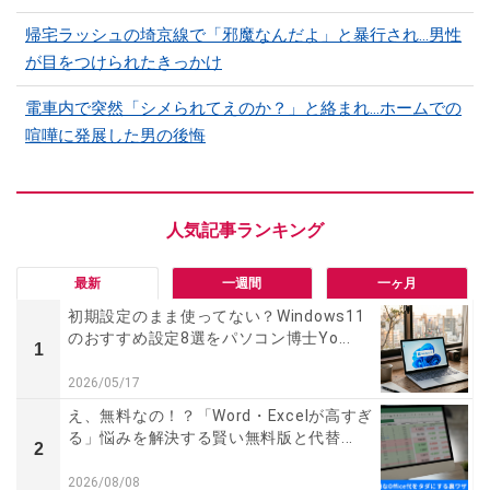
帰宅ラッシュの埼京線で「邪魔なんだよ」と暴行され…男性
が目をつけられたきっかけ
電車内で突然「シメられてえのか？」と絡まれ…ホームでの
喧嘩に発展した男の後悔
最新
一週間
一ヶ月
初期設定のまま使ってない？Windows11
のおすすめ設定8選をパソコン博士Yo...
1
2026/05/17
え、無料なの！？「Word・Excelが高すぎ
る」悩みを解決する賢い無料版と代替...
2
2026/08/08