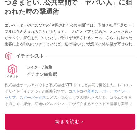
つきまとい…公共空間で「ヤバい人」に狙
われた時の撃退術
エレベーターやバスなどの“密閉された公共空間”では、予期せぬ理不尽なトラ
ブルに巻き込まれることがあります。「わざとドアを閉めた」といった言い
がかりや、景色を見ていただけで謝罪を強要されるケース、さらには酔った
乗客による執拗なつきまといなど、逃げ場のない状況での体験談が寄せられ
ています。本記事では、そうした理不尽な状況において、冷静に距離を取り
イチオシスト
ながら自分を守るための考え方や対処法を紹介します。
ライター / 編集
イチオシ編集部
株式会社オールアバウトが株式会社NTTドコモと共同で開設した、レコメン
ドサイト『イチオシ』の編集部です。
コストコ
や
業務スーパー
、
ダイソー
、
セリア
、
スターバックス
などの人気ショップの隠れた名品を、コラムや動画
を通してご紹介。話題のグルメやマニアが紹介するアウトドア情報も満載で
す。配信しているコンテンツは専門家やインフルエンサーが実際に使用して
レビューしています。毎日トレンド情報をお届けしているので、ぜひ
Google
続きを読む＞
ニュースでフォロー
してください！
このイチオシストの他の記事を読む