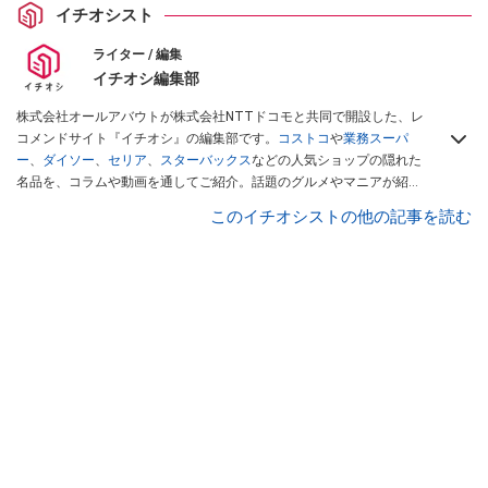
イチオシスト
ライター / 編集
イチオシ編集部
株式会社オールアバウトが株式会社NTTドコモと共同で開設した、レ
コメンドサイト『イチオシ』の編集部です。
コストコ
や
業務スーパ
ー
、
ダイソー
、
セリア
、
スターバックス
などの人気ショップの隠れた
名品を、コラムや動画を通してご紹介。話題のグルメやマニアが紹介
するアウトドア情報も満載です。配信しているコンテンツは専門家や
このイチオシストの他の記事を読む
インフルエンサーが実際に使用してレビューしています。毎日トレン
ド情報をお届けしているので、ぜひ
Googleニュースでフォロー
してく
ださい！