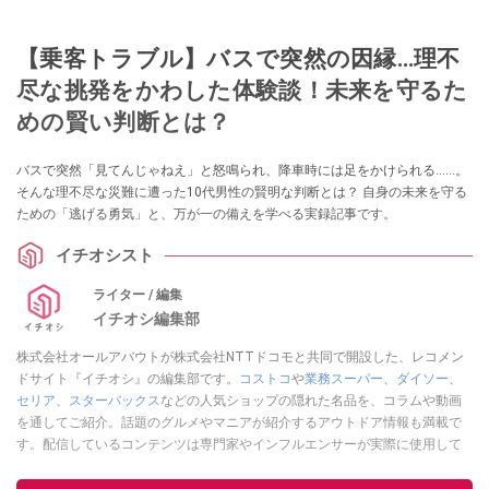
【乗客トラブル】バスで突然の因縁…理不
尽な挑発をかわした体験談！未来を守るた
めの賢い判断とは？
バスで突然「見てんじゃねえ」と怒鳴られ、降車時には足をかけられる……。
そんな理不尽な災難に遭った10代男性の賢明な判断とは？ 自身の未来を守る
ための「逃げる勇気」と、万が一の備えを学べる実録記事です。
イチオシスト
ライター / 編集
イチオシ編集部
株式会社オールアバウトが株式会社NTTドコモと共同で開設した、レコメン
ドサイト『イチオシ』の編集部です。
コストコ
や
業務スーパー
、
ダイソー
、
セリア
、
スターバックス
などの人気ショップの隠れた名品を、コラムや動画
を通してご紹介。話題のグルメやマニアが紹介するアウトドア情報も満載で
す。配信しているコンテンツは専門家やインフルエンサーが実際に使用して
レビューしています。毎日トレンド情報をお届けしているので、ぜひ
Google
ニュースでフォロー
してください！