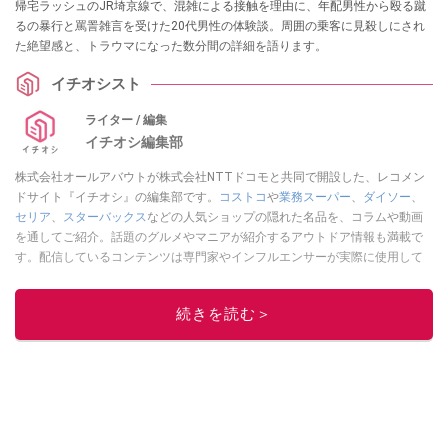
帰宅ラッシュのJR埼京線で、混雑による接触を理由に、年配男性から殴る蹴
るの暴行と罵詈雑言を受けた20代男性の体験談。周囲の乗客に見殺しにされ
た絶望感と、トラウマになった数分間の詳細を語ります。
イチオシスト
ライター / 編集
イチオシ編集部
株式会社オールアバウトが株式会社NTTドコモと共同で開設した、レコメン
ドサイト『イチオシ』の編集部です。
コストコ
や
業務スーパー
、
ダイソー
、
セリア
、
スターバックス
などの人気ショップの隠れた名品を、コラムや動画
を通してご紹介。話題のグルメやマニアが紹介するアウトドア情報も満載で
す。配信しているコンテンツは専門家やインフルエンサーが実際に使用して
レビューしています。毎日トレンド情報をお届けしているので、ぜひ
Google
ニュースでフォロー
してください！
続きを読む＞
このイチオシストの他の記事を読む