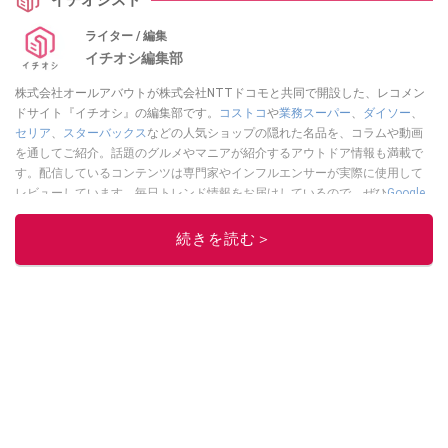
ライター / 編集
イチオシ編集部
株式会社オールアバウトが株式会社NTTドコモと共同で開設した、レコメン
ドサイト『イチオシ』の編集部です。
コストコ
や
業務スーパー
、
ダイソー
、
セリア
、
スターバックス
などの人気ショップの隠れた名品を、コラムや動画
を通してご紹介。話題のグルメやマニアが紹介するアウトドア情報も満載で
す。配信しているコンテンツは専門家やインフルエンサーが実際に使用して
レビューしています。毎日トレンド情報をお届けしているので、ぜひ
Google
ニュースでフォロー
してください！
続きを読む＞
このイチオシストの他の記事を読む