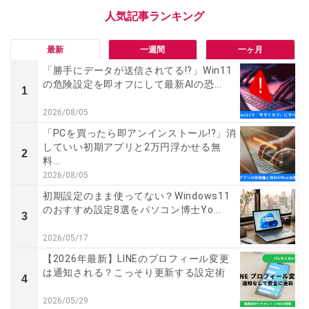
最新
一週間
一ヶ月
「勝手にデータが送信されてる!?」Win11
の危険設定を即オフにして最新AIの恐...
1
2026/08/05
「PCを買ったら即アンインストール!?」消
していい初期アプリと2万円浮かせる無
2
料...
2026/08/05
初期設定のまま使ってない？Windows11
のおすすめ設定8選をパソコン博士Yo...
3
2026/05/17
【2026年最新】LINEのプロフィール変更
は通知される？こっそり更新する設定術
4
2026/05/29