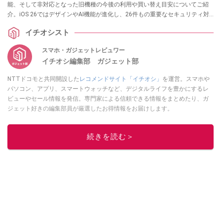
能、そして非対応となった旧機種の今後の利用や買い替え目安についてご紹
介。iOS 26ではデザインやAI機能が進化し、26件もの重要なセキュリティ対
策も含まれています。大容量アップデートの詳細についても解説します。各
イチオシスト
項目の詳細はぜひ、スマホライフPLUSでご確認ください。
スマホ・ガジェットレビュワー
イチオシ編集部 ガジェット部
NTTドコモと共同開設した
レコメンドサイト「イチオシ」
を運営。スマホや
パソコン、アプリ、スマートウォッチなど、デジタルライフを豊かにするレ
ビューやセール情報を発信。専門家による信頼できる情報をまとめたり、ガ
ジェット好きの編集部員が厳選したお得情報をお届けします。
このイチオシストの他の記事を読む
続きを読む＞