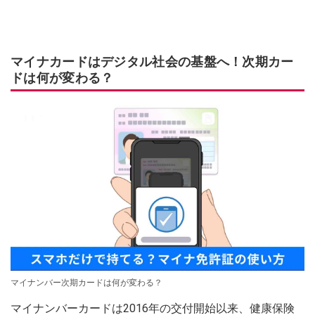
マイナカードはデジタル社会の基盤へ！次期カー
ドは何が変わる？
マイナンバー次期カードは何が変わる？
マイナンバーカードは2016年の交付開始以来、健康保険