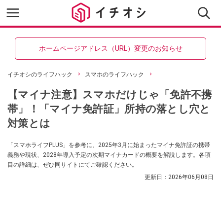
ホームページアドレス（URL）変更のお知らせ
イチオシのライフハック
スマホのライフハック
【マイナ注意】スマホだけじゃ「免許不携
帯」！「マイナ免許証」所持の落とし穴と
対策とは
「スマホライフPLUS」を参考に、2025年3月に始まったマイナ免許証の携帯
義務や現状、2028年導入予定の次期マイナカードの概要を解説します。各項
目の詳細は、ぜひ同サイトにてご確認ください。
更新日：
2026年06月08日