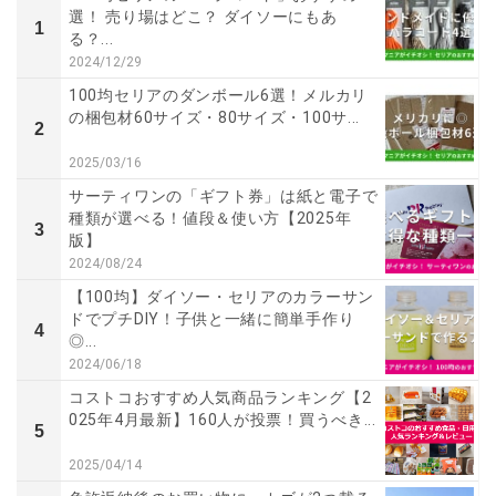
選！ 売り場はどこ？ ダイソーにもあ
1
る？...
2024/12/29
100均セリアのダンボール6選！メルカリ
の梱包材60サイズ・80サイズ・100サ...
2
2025/03/16
サーティワンの「ギフト券」は紙と電子で
種類が選べる！値段＆使い方【2025年
3
版】
2024/08/24
【100均】ダイソー・セリアのカラーサン
ドでプチDIY！子供と一緒に簡単手作り
4
◎...
2024/06/18
コストコおすすめ人気商品ランキング【2
025年4月最新】160人が投票！買うべき...
5
2025/04/14