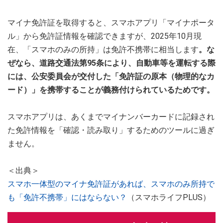
マイナ免許証を取得すると、スマホアプリ「マイナポータ
ル」から免許証情報を確認できますが、2025年10月現
在、「スマホのみの所持」は免許不携帯に相当します
。な
ぜなら、道路交通法第95条により、自動車等を運転する際
には、公安委員会が交付した「免許証の原本（物理的なカ
ード）」を携帯することが義務付けられているためです。
スマホアプリは、あくまでマイナンバーカードに記録され
た免許情報を「確認・読み取り」するためのツールに過ぎ
ません。
＜出典＞
スマホ一体型のマイナ免許証があれば、スマホのみ所持で
も「免許不携帯」にはならない？
（スマホライフPLUS）