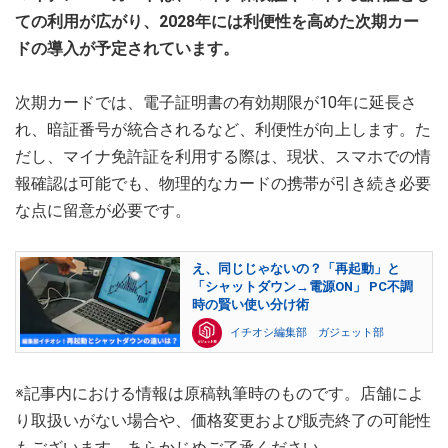
ての利用が広がり、2028年には利便性を高めた次期カー
ドの導入が予定されています。
次期カードでは、電子証明書の有効期限が10年に延長さ
れ、暗証番号が統合されるなど、利便性が向上します。た
だし、マイナ免許証を利用する際は、現状、スマホでの情
報確認は可能でも、物理的なカードの携帯が引き続き必要
な点に留意が必要です。
え、同じじゃないの？「再起動」と
「シャットダウン→電源ON」 PC不調
時の賢い使い分け術
イチオシ編集部 ガジェット部
※記事内における情報は原稿執筆時のものです。店舗によ
り取扱いがない場合や、価格変更および販売終了の可能性
もございます。あらかじめご了承ください。