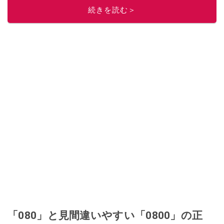
続きを読む＞
「080」と見間違いやすい「0800」の正