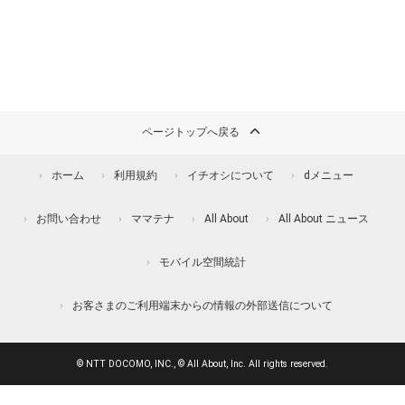
ページトップへ戻る
ホーム
利用規約
イチオシについて
dメニュー
お問い合わせ
ママテナ
All About
All About ニュース
モバイル空間統計
お客さまのご利用端末からの情報の外部送信について
© NTT DOCOMO, INC., © All About, Inc. All rights reserved.