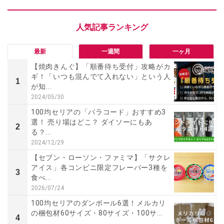
最新
一週間
一ヶ月
【焼肉きんぐ】「順番待ち受付」攻略がカ
ギ！「いつも混んでて入れない」という人
1
が知...
2024/05/30
100均セリアの「パラコード」おすすめ3
選！ 売り場はどこ？ ダイソーにもあ
2
る？...
2024/12/29
【セブン・ローソン・ファミマ】「サクレ
アイス」各コンビニ限定フレーバー3種を
3
食べ...
2026/07/24
100均セリアのダンボール6選！メルカリ
の梱包材60サイズ・80サイズ・100サ...
4