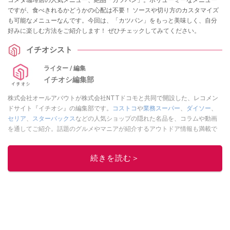
ですが、食べきれるかどうかの心配は不要！ ソースや切り方のカスタマイズ
も可能なメニューなんです。今回は、「カツパン」をもっと美味しく、自分
好みに楽しむ方法をご紹介します！ ぜひチェックしてみてください。
イチオシスト
ライター / 編集
イチオシ編集部
株式会社オールアバウトが株式会社NTTドコモと共同で開設した、レコメン
ドサイト『イチオシ』の編集部です。
コストコ
や
業務スーパー
、
ダイソー
、
セリア
、
スターバックス
などの人気ショップの隠れた名品を、コラムや動画
を通してご紹介。話題のグルメやマニアが紹介するアウトドア情報も満載で
す。配信しているコンテンツは専門家やインフルエンサーが実際に使用して
レビューしています。毎日トレンド情報をお届けしているので、ぜひ
Google
続きを読む＞
ニュースでフォロー
してください！
このイチオシストの他の記事を読む