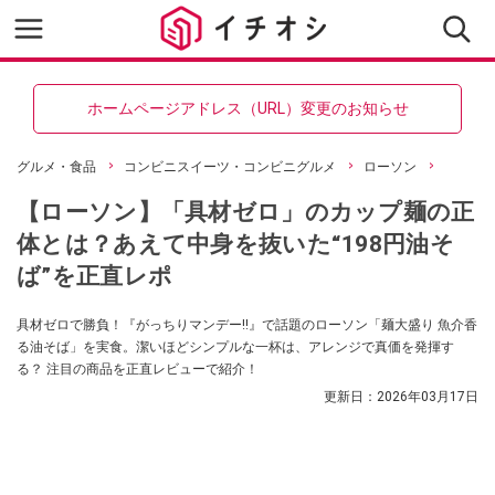
ホームページアドレス（URL）変更のお知らせ
グルメ・食品
コンビニスイーツ・コンビニグルメ
ローソン
【ローソン】「具材ゼロ」のカップ麺の正
体とは？あえて中身を抜いた“198円油そ
ば”を正直レポ
具材ゼロで勝負！『がっちりマンデー!!』で話題のローソン「麺大盛り 魚介香
る油そば」を実食。潔いほどシンプルな一杯は、アレンジで真価を発揮す
る？ 注目の商品を正直レビューで紹介！
更新日：
2026年03月17日