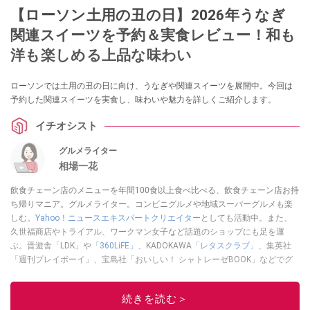
【ローソン土用の丑の日】2026年うなぎ
関連スイーツを予約＆実食レビュー！和も
洋も楽しめる上品な味わい
ローソンでは土用の丑の日に向け、うなぎや関連スイーツを展開中。今回は
予約した関連スイーツを実食し、味わいや魅力を詳しくご紹介します。
イチオシスト
グルメライター
相場一花
飲食チェーン店のメニューを年間100食以上食べ比べる、飲食チェーン店お持
ち帰りマニア。グルメライター。コンビニグルメや地域スーパーグルメも楽
しむ。
Yahoo！ニュースエキスパートクリエイター
としても活動中。また、
久世福商店やトライアル、ワークマン女子など話題のショップにも足を運
ぶ。晋遊舎「LDK」や
「360LiFE」
、KADOKAWA
「レタスクラブ」
、集英社
「週刊プレイボーイ」、宝島社「おいしい！ シャトレーゼBOOK」などでグ
ルメライター、食の専門家として出演実績あり。
このイチオシストの他の記事を読む
続きを読む＞