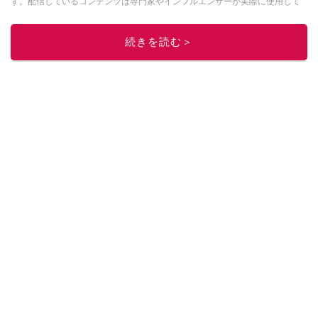
す。配信しているコンテンツは専門家やインフルエンサーが実際に使用して
レビューしています。毎日トレンド情報をお届けしているので、ぜひ
Google
ニュースでフォロー
してください！
続きを読む＞
このイチオシストの他の記事を読む