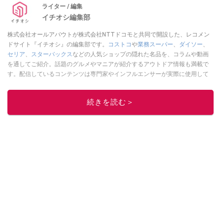
ライター / 編集
イチオシ編集部
株式会社オールアバウトが株式会社NTTドコモと共同で開設した、レコメン
ドサイト『イチオシ』の編集部です。
コストコ
や
業務スーパー
、
ダイソー
、
セリア
、
スターバックス
などの人気ショップの隠れた名品を、コラムや動画
を通してご紹介。話題のグルメやマニアが紹介するアウトドア情報も満載で
す。配信しているコンテンツは専門家やインフルエンサーが実際に使用して
レビューしています。毎日トレンド情報をお届けしているので、ぜひ
Google
ニュースでフォロー
してください！
続きを読む＞
このイチオシストの他の記事を読む