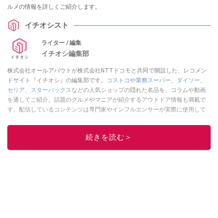
ルメの情報を詳しくご紹介します。
イチオシスト
ライター / 編集
イチオシ編集部
株式会社オールアバウトが株式会社NTTドコモと共同で開設した、レコメン
ドサイト『イチオシ』の編集部です。
コストコ
や
業務スーパー
、
ダイソー
、
セリア
、
スターバックス
などの人気ショップの隠れた名品を、コラムや動画
を通してご紹介。話題のグルメやマニアが紹介するアウトドア情報も満載で
す。配信しているコンテンツは専門家やインフルエンサーが実際に使用して
レビューしています。毎日トレンド情報をお届けしているので、ぜひ
Google
ニュースでフォロー
してください！
続きを読む＞
このイチオシストの他の記事を読む