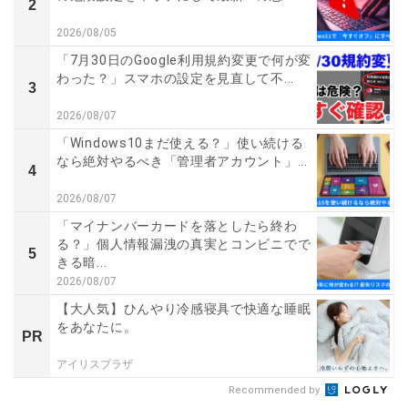
2
2026/08/05
「7月30日のGoogle利用規約変更で何が変
わった？」スマホの設定を見直して不...
3
2026/08/07
「Windows10まだ使える？」使い続ける
なら絶対やるべき「管理者アカウント」...
4
2026/08/07
「マイナンバーカードを落としたら終わ
る？」個人情報漏洩の真実とコンビニでで
5
きる暗...
2026/08/07
【大人気】ひんやり冷感寝具で快適な睡眠
をあなたに。
PR
アイリスプラザ
Recommended by