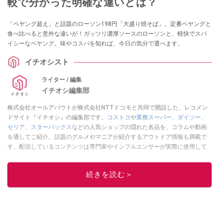
較で分かった明確な違いとは？
「ペヤング超え」と話題のローソン198円「大盛り焼そば」。定番ペヤングと
食べ比べると意外な違いが！ガッツリ濃厚ソースのローソンと、軽快でスパ
イシーなペヤング。味やコスパを知れば、今日の気分で選べます。
イチオシスト
ライター / 編集
イチオシ編集部
株式会社オールアバウトが株式会社NTTドコモと共同で開設した、レコメン
ドサイト『イチオシ』の編集部です。
コストコ
や
業務スーパー
、
ダイソー
、
セリア
、
スターバックス
などの人気ショップの隠れた名品を、コラムや動画
を通してご紹介。話題のグルメやマニアが紹介するアウトドア情報も満載で
す。配信しているコンテンツは専門家やインフルエンサーが実際に使用して
レビューしています。毎日トレンド情報をお届けしているので、ぜひ
Google
ニュースでフォロー
してください！
続きを読む＞
このイチオシストの他の記事を読む