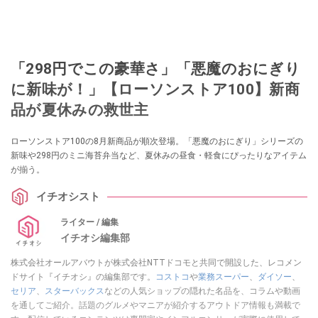
「298円でこの豪華さ」「悪魔のおにぎり
に新味が！」【ローソンストア100】新商
品が夏休みの救世主
ローソンストア100の8月新商品が順次登場。「悪魔のおにぎり」シリーズの
新味や298円のミニ海苔弁当など、夏休みの昼食・軽食にぴったりなアイテム
が揃う。
イチオシスト
ライター / 編集
イチオシ編集部
株式会社オールアバウトが株式会社NTTドコモと共同で開設した、レコメン
ドサイト『イチオシ』の編集部です。
コストコ
や
業務スーパー
、
ダイソー
、
セリア
、
スターバックス
などの人気ショップの隠れた名品を、コラムや動画
を通してご紹介。話題のグルメやマニアが紹介するアウトドア情報も満載で