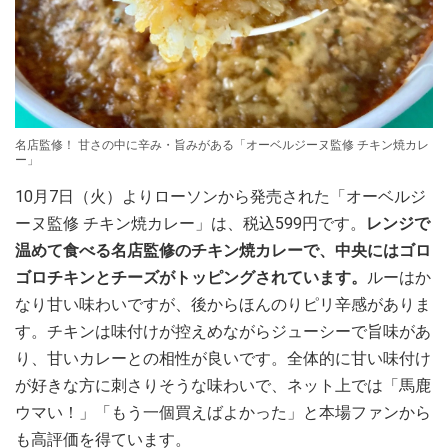
名店監修！ 甘さの中に辛み・旨みがある「オーベルジーヌ監修 チキン焼カレ
ー」
10月7日（火）よりローソンから発売された「オーベルジ
ーヌ監修 チキン焼カレー」は、税込599円です。
レンジで
温めて食べる名店監修のチキン焼カレーで、中央にはゴロ
ゴロチキンとチーズがトッピングされています。
ルーはか
なり甘い味わいですが、後からほんのりピリ辛感がありま
す。チキンは味付けが控えめながらジューシーで旨味があ
り、甘いカレーとの相性が良いです。全体的に甘い味付け
が好きな方に刺さりそうな味わいで、ネット上では「馬鹿
ウマい！」「もう一個買えばよかった」と本場ファンから
も高評価を得ています。