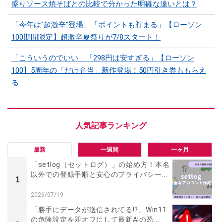
盛りソース焼そばとの比較で分かった明確な違いとは？
「今年は“超激辛”登場」「ポイントも貯まる」【ローソン
100期間限定】超激辛夏祭りが7/8スタート！
「こういうのでいい」「298円は安すぎる」【ローソン
100】5周年の「だけ弁当」新作登場！50円引き券ももらえ
る
最新
一週間
一ヶ月
「setlog（セットログ）」の始め方！本名
以外での登録手順と安心のプライバシー...
1
2026/07/19
「勝手にデータが送信されてる!?」Win11
の危険設定を即オフにして最新AIの恐...