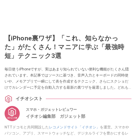
【iPhone裏ワザ】「これ、知らなかっ
た」がたくさん！マニアに学ぶ「最強時
短」テクニック3選
毎日使うiPhoneですが、実はあまり知られていない便利な機能がたくさん隠
されています。本記事ではソースに基づき、音声入力とキーボードの同時使
いや、メモアプリで一瞬にして表を作成するテクニック、さらにスクショだ
けでカレンダーに予定を自動入力する最新の裏ワザを厳選しました。どれも
すぐに試せるものばかりです！ ぜひ今日の操作から取り入れてみてくださ
イチオシスト
い。
スマホ・ガジェットレビュワー
イチオシ編集部 ガジェット部
NTTドコモと共同開設した
レコメンドサイト「イチオシ」
を運営。スマホや
パソコン、アプリ、スマートウォッチなど、デジタルライフを豊かにするレ