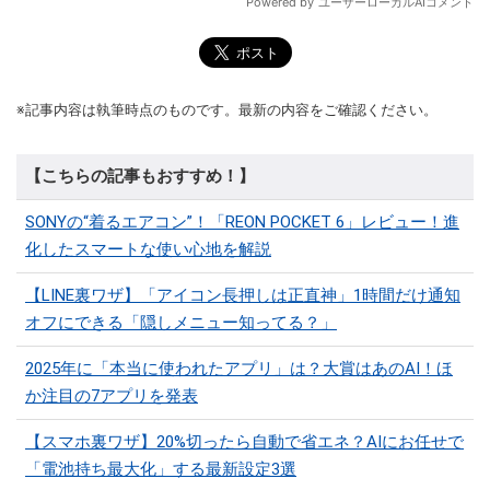
※記事内容は執筆時点のものです。最新の内容をご確認ください。
【こちらの記事もおすすめ！】
SONYの“着るエアコン”！「REON POCKET 6」レビュー！進
化したスマートな使い心地を解説
【LINE裏ワザ】「アイコン長押しは正直神」1時間だけ通知
オフにできる「隠しメニュー知ってる？」
2025年に「本当に使われたアプリ」は？大賞はあのAI！ほ
か注目の7アプリを発表
【スマホ裏ワザ】20%切ったら自動で省エネ？AIにお任せで
「電池持ち最大化」する最新設定3選