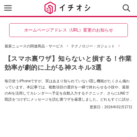
ホームページアドレス（URL）変更のお知らせ
最新ニュースの関連商品・サービス
テクノロジー・ガジェット
【スマホ裏ワザ】知らないと損する！作業
効率が劇的に上がる神スキル3選
毎日使うiPhoneですが、実はあまり知られていない隠し機能がたくさん備わ
っています。本記事では、複数項目の選択を一瞬で終わらせる小技や、最新
のAIを活用してカレンダーへ予定を自動入力するテクニック、さらにLINEで
既読をつけずにメッセージを読む裏ワザを厳選しました。どれもすぐに試せ
るものばかりです！ ぜひ今日の操作から取り入れてみてください。
更新日：
2026年02月27日