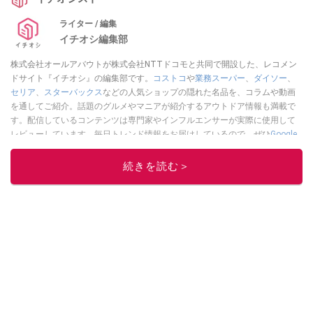
ィブ率、ストアレビュー評価などをスコア化し、定量的に分析・比較したう
えで各賞が決定されました。記念すべき10回目の開催となる今回は、生成AI
ライター / 編集
やDX、地域密着型アプリなど、多彩な分野から注目のアプリが名を連ねてい
イチオシ編集部
ます。
株式会社オールアバウトが株式会社NTTドコモと共同で開設した、レコメン
ドサイト『イチオシ』の編集部です。
コストコ
や
業務スーパー
、
ダイソー
、
セリア
、
スターバックス
などの人気ショップの隠れた名品を、コラムや動画
を通してご紹介。話題のグルメやマニアが紹介するアウトドア情報も満載で
す。配信しているコンテンツは専門家やインフルエンサーが実際に使用して
レビューしています。毎日トレンド情報をお届けしているので、ぜひ
Google
ニュースでフォロー
してください！
続きを読む＞
このイチオシストの他の記事を読む