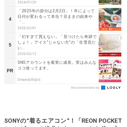
2024/07/20
「2025年の節分は2月2日」！年によって
日付が変わるって本当？豆まきの由来や
4
「...
2025/02/01
「幻すぎて買えない」「見つけたら奇跡で
しょ！」アイス“じゃない方”の「生雪見だ
5
い...
2025/02/12
SNSアカウントを着実に成長。実はみんな
ココ使ってます。
PR
Dreaw合同会社
Recommended by
SONYの“着るエアコン”！「REON POCKET