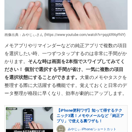
画像出典：みやじぃさん (https://www.youtube.com/watch?v=pqqXRNyFhlY)
メモアプリやリマインダーなどの純正アプリで複数の項目
を選択したい時、一つずつタップするのは非常に手間がか
かります。
そんな時は画面を2本指でスワイプしてみてく
ださい！ 個別で選択する手間が省け、一気に複数の項目
を選択状態にすることができます。
大量のメモやタスクを
整理する際に大活躍する機能です。覚えておくと日常のデ
ータ整理が格段に早くなり、効率が劇的にアップします。
【iPhone便利ワザ】知って得するテク
ニック3選！メモやメールなど「純正ア
プリ」で使える裏ワザも！
みやじぃ iPhone/ショートカット