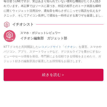
毎日使うLINEですが、実はあまり知られていない便利な機能がたくさん隠さ
れています。本記事ではソースに基づき、特定の相手とのトーク画面を瞬時
に開くウィジェット活用法や、通知音を鳴らさずにこっそり既読を伝えるテ
クニック、そしてアイコン長押しで通知を一時停止する裏ワザを厳選しまし
た。どれもすぐに試せるものばかりです！ ぜひ今日の操作から取り入れてみ
イチオシスト
てください。
スマホ・ガジェットレビュワー
イチオシ編集部 ガジェット部
NTTドコモと共同開設した
レコメンドサイト「イチオシ」
を運営。スマホや
パソコン、アプリ、スマートウォッチなど、デジタルライフを豊かにするレ
ビューやセール情報を発信。専門家による信頼できる情報をまとめたり、ガ
ジェット好きの編集部員が厳選したお得情報をお届けします。
このイチオシストの他の記事を読む
続きを読む＞