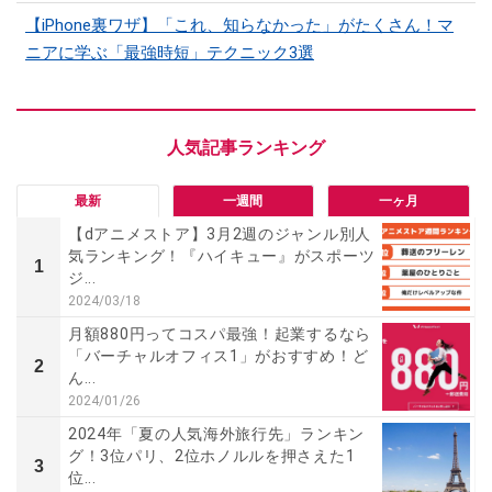
【iPhone裏ワザ】「これ、知らなかった」がたくさん！マ
ニアに学ぶ「最強時短」テクニック3選
最新
一週間
一ヶ月
【dアニメストア】3月2週のジャンル別人
気ランキング！『ハイキュー』がスポーツ
1
ジ...
2024/03/18
月額880円ってコスパ最強！起業するなら
「バーチャルオフィス1」がおすすめ！ど
2
ん...
2024/01/26
2024年「夏の人気海外旅行先」ランキン
グ！3位パリ、2位ホノルルを押さえた1
3
位...