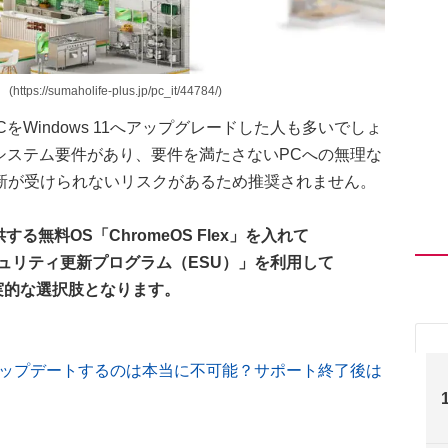
maholife-plus.jp/pc_it/44784/)
PCをWindows 11へアップグレードした人も多いでしょ
格なシステム要件があり、要件を満たさないPCへの無理な
新が受けられないリスクがあるため推奨されません。
る無料OS「ChromeOS Flex」を入れて
セキュリティ更新プログラム（ESU）」を利用して
現実的な選択肢となります。
 10からアップデートするのは本当に不可能？サポート終了後は