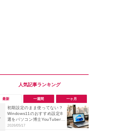
最新
一週間
一ヶ月
初期設定のまま使ってない？
「勝手にデ
Windows11のおすすめ設定8
る!?」Win
1
1
選をパソコン博士YouTuberが
オフにして最
徹底解説！
身を守る技
2026/05/17
2026/08/05