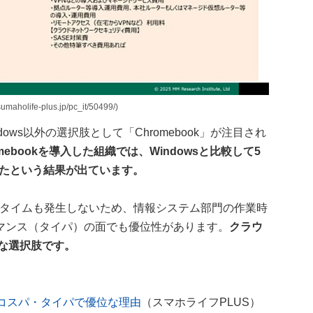
e-plus.jp/pc_it/50499/)
ows以外の選択肢として「Chromebook」が注目され
ebookを導入した組織では、Windowsと比較して5
れたという結果が出ています。
ンタイムも発生しないため、情報システム部門の作業時
マンス（タイパ）の面でも優位性があります。
クラウ
力な選択肢です。
okがコスパ・タイパで優位な理由
（スマホライフPLUS）