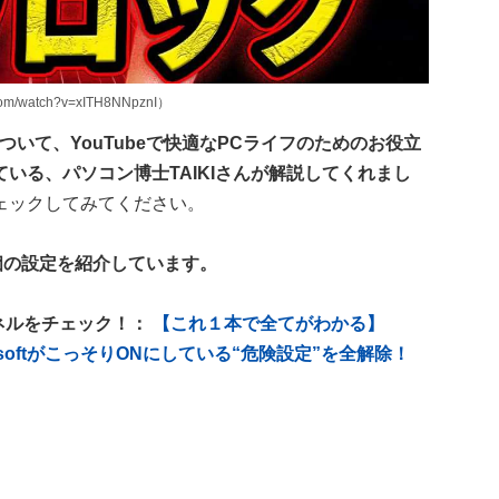
/watch?v=xITH8NNpznI）
について、YouTubeで快適なPCライフのためのお役立
いる、パソコン博士TAIKIさんが解説してくれまし
ェックしてみてください。
個の設定を紹介しています。
ンネルをチェック！：
【これ１本で全てがわかる】
rosoftがこっそりONにしている“危険設定”を全解除！