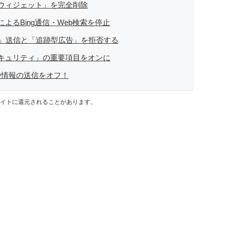
ウィジェット」を完全削除
よるBing通信・Web検索を停止
データ」送信と「追跡型広告」を拒否する
sセキュリティ」の重要項目をオンに
や情報の送信をオフ！
イトに還元されることがあります。