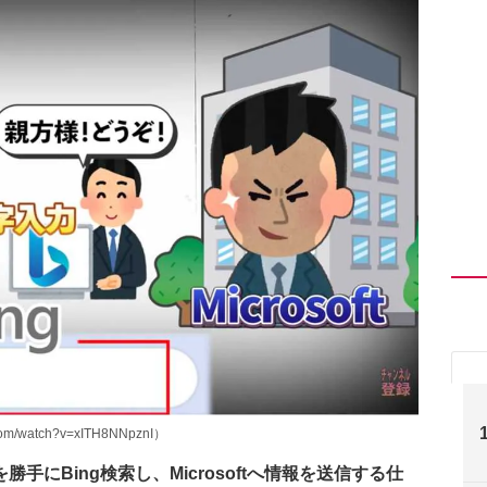
/watch?v=xITH8NNpznI）
にBing検索し、Microsoftへ情報を送信する仕