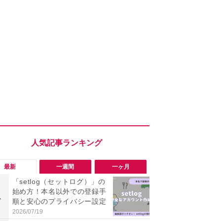
最新
一週間
一ヶ月
「setlog（セットログ）」の
「勝手にデ
始め方！本名以外での登録手
る!?」Win
1
1
順と安心のプライバシー設定
オフにして最
身を守る技
2026/07/19
2026/08/05