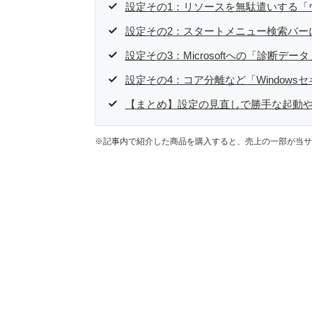
設定その1：リソースを無駄遣いする「
設定その2：スタートメニュー検索バーに
設定その3：Microsoftへの「診断
設定その4：コア分離など「Window
【まとめ】設定の見直しで勝手な起動
※記事内で紹介した商品を購入すると、売上の一部が当サ