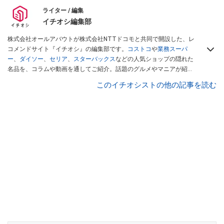
ライター / 編集
イチオシ編集部
株式会社オールアバウトが株式会社NTTドコモと共同で開設した、レ
コメンドサイト『イチオシ』の編集部です。
コストコ
や
業務スーパ
ー
、
ダイソー
、
セリア
、
スターバックス
などの人気ショップの隠れた
名品を、コラムや動画を通してご紹介。話題のグルメやマニアが紹介
するアウトドア情報も満載です。配信しているコンテンツは専門家や
このイチオシストの他の記事を読む
インフルエンサーが実際に使用してレビューしています。毎日トレン
ド情報をお届けしているので、ぜひ
Googleニュースでフォロー
してく
ださい！