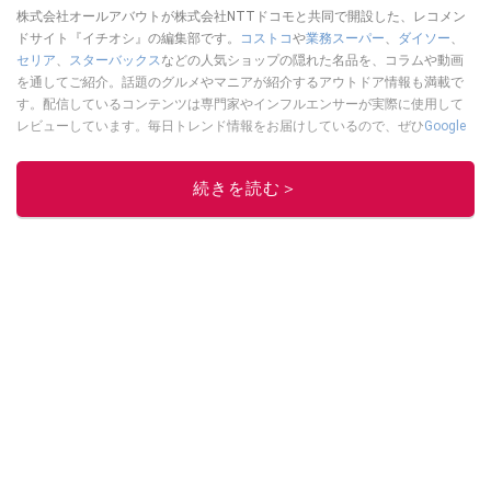
株式会社オールアバウトが株式会社NTTドコモと共同で開設した、レコメン
ドサイト『イチオシ』の編集部です。
コストコ
や
業務スーパー
、
ダイソー
、
セリア
、
スターバックス
などの人気ショップの隠れた名品を、コラムや動画
を通してご紹介。話題のグルメやマニアが紹介するアウトドア情報も満載で
す。配信しているコンテンツは専門家やインフルエンサーが実際に使用して
レビューしています。毎日トレンド情報をお届けしているので、ぜひ
Google
ニュースでフォロー
してください！
このイチオシストの他の記事を読む
続きを読む＞