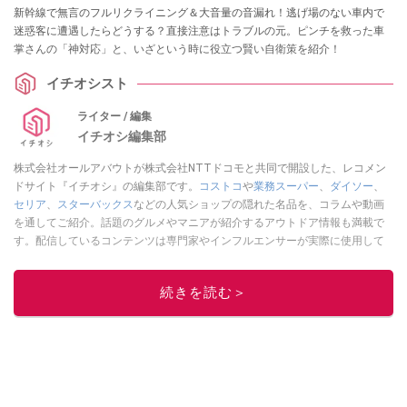
新幹線で無言のフルリクライニング＆大音量の音漏れ！逃げ場のない車内で
迷惑客に遭遇したらどうする？直接注意はトラブルの元。ピンチを救った車
掌さんの「神対応」と、いざという時に役立つ賢い自衛策を紹介！
イチオシスト
ライター / 編集
イチオシ編集部
株式会社オールアバウトが株式会社NTTドコモと共同で開設した、レコメン
ドサイト『イチオシ』の編集部です。
コストコ
や
業務スーパー
、
ダイソー
、
セリア
、
スターバックス
などの人気ショップの隠れた名品を、コラムや動画
を通してご紹介。話題のグルメやマニアが紹介するアウトドア情報も満載で
す。配信しているコンテンツは専門家やインフルエンサーが実際に使用して
レビューしています。毎日トレンド情報をお届けしているので、ぜひ
Google
ニュースでフォロー
してください！
続きを読む＞
このイチオシストの他の記事を読む