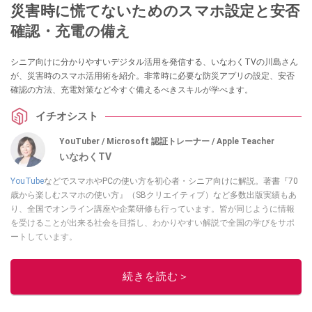
災害時に慌てないためのスマホ設定と安否
確認・充電の備え
シニア向けに分かりやすいデジタル活用を発信する、いなわくTVの川島さん
が、災害時のスマホ活用術を紹介。非常時に必要な防災アプリの設定、安否
確認の方法、充電対策など今すぐ備えるべきスキルが学べます。
イチオシスト
YouTuber / Microsoft 認証トレーナー / Apple Teacher
いなわくTV
YouTube
などでスマホやPCの使い方を初心者・シニア向けに解説。著書『70
歳から楽しむスマホの使い方』（SBクリエイティブ）など多数出版実績もあ
り、全国でオンライン講座や企業研修も行っています。皆が同じように情報
を受けることが出来る社会を目指し、わかりやすい解説で全国の学びをサポ
ートしています。
このイチオシストの他の記事を読む
続きを読む＞