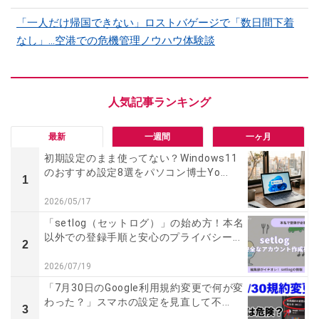
「一人だけ帰国できない」ロストバゲージで「数日間下着
なし」…空港での危機管理ノウハウ体験談
最新
一週間
一ヶ月
初期設定のまま使ってない？Windows11
のおすすめ設定8選をパソコン博士Yo...
1
2026/05/17
「setlog（セットログ）」の始め方！本名
以外での登録手順と安心のプライバシー...
2
2026/07/19
「7月30日のGoogle利用規約変更で何が変
わった？」スマホの設定を見直して不...
3