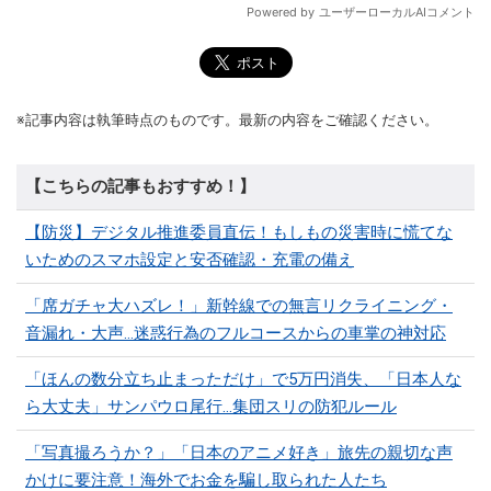
※記事内容は執筆時点のものです。最新の内容をご確認ください。
【こちらの記事もおすすめ！】
【防災】デジタル推進委員直伝！もしもの災害時に慌てな
いためのスマホ設定と安否確認・充電の備え
「席ガチャ大ハズレ！」新幹線での無言リクライニング・
音漏れ・大声...迷惑行為のフルコースからの車掌の神対応
「ほんの数分立ち止まっただけ」で5万円消失、「日本人な
ら大丈夫」サンパウロ尾行…集団スリの防犯ルール
「写真撮ろうか？」「日本のアニメ好き」旅先の親切な声
かけに要注意！海外でお金を騙し取られた人たち