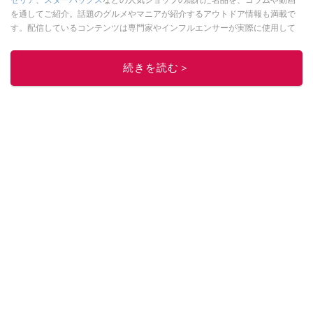
セリア
、
スターバックス
などの人気ショップの隠れた名品を、コラムや動画
を通してご紹介。話題のグルメやマニアが紹介するアウトドア情報も満載で
す。配信しているコンテンツは専門家やインフルエンサーが実際に使用して
レビューしています。毎日トレンド情報をお届けしているので、ぜひ
Google
ニュースでフォロー
してください！
続きを読む＞
このイチオシストの他の記事を読む