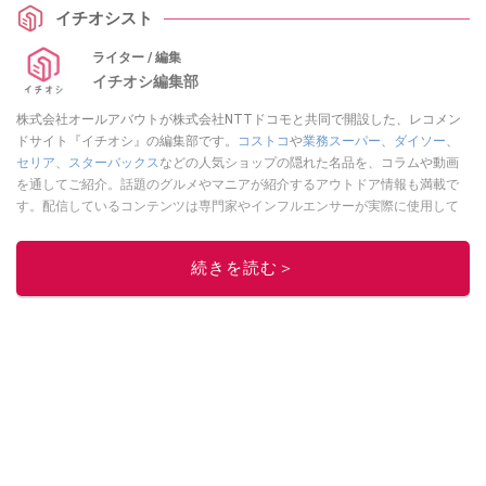
イチオシスト
ライター / 編集
イチオシ編集部
株式会社オールアバウトが株式会社NTTドコモと共同で開設した、レコメン
ドサイト『イチオシ』の編集部です。
コストコ
や
業務スーパー
、
ダイソー
、
セリア
、
スターバックス
などの人気ショップの隠れた名品を、コラムや動画
を通してご紹介。話題のグルメやマニアが紹介するアウトドア情報も満載で
す。配信しているコンテンツは専門家やインフルエンサーが実際に使用して
レビューしています。毎日トレンド情報をお届けしているので、ぜひ
Google
ニュースでフォロー
してください！
続きを読む＞
このイチオシストの他の記事を読む