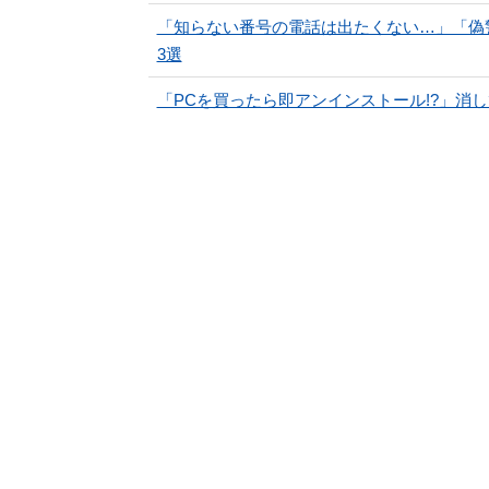
「知らない番号の電話は出たくない…」「偽
3選
「PCを買ったら即アンインストール!?」消して