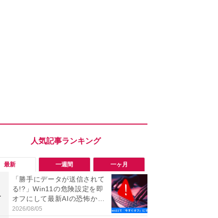
最新
一週間
一ヶ月
「勝手にデータが送信されて
「ヤバい！
る!?」Win11の危険設定を即
った…」と
1
1
オフにして最新AIの恐怖から
【7月30日G
身を守る技
更】内容を
2026/08/05
2026/07/31