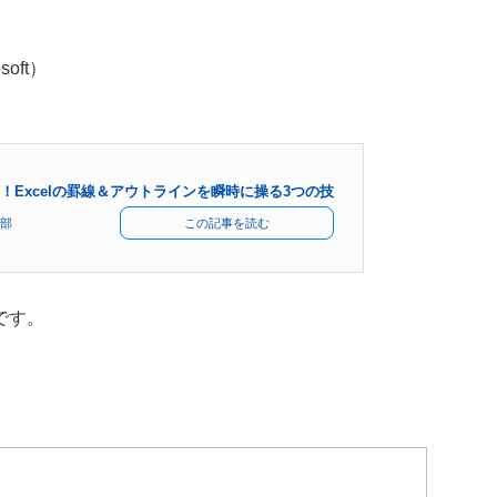
soft）
！Excelの罫線＆アウトラインを瞬時に操る3つの技
部
この記事を読む
です。