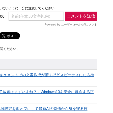
認ください。
eドキュメントでの文書作成が驚くほどスピーディになる神
置はまずいよね？」Windows10を安全に延命する正
の危険設定を即オフにして最新AIの恐怖から身を守る技