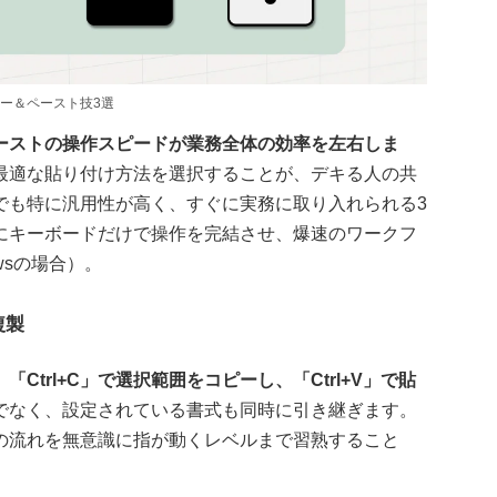
ー＆ペースト技3選
ーストの操作スピードが業務全体の効率を左右しま
最適な貼り付け方法を選択することが、デキる人の共
でも特に汎用性が高く、すぐに実務に取り入れられる3
にキーボードだけで操作を完結させ、爆速のワークフ
owsの場合）。
複製
trl+C」で選択範囲をコピーし、「Ctrl+V」で貼
でなく、設定されている書式も同時に引き継ぎます。
の流れを無意識に指が動くレベルまで習熟すること