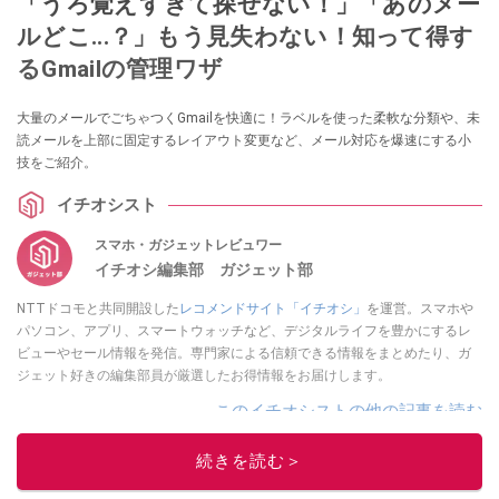
「うろ覚えすぎて探せない！」「あのメー
ルどこ...？」もう見失わない！知って得す
るGmailの管理ワザ
大量のメールでごちゃつくGmailを快適に！ラベルを使った柔軟な分類や、未
読メールを上部に固定するレイアウト変更など、メール対応を爆速にする小
技をご紹介。
イチオシスト
スマホ・ガジェットレビュワー
イチオシ編集部 ガジェット部
NTTドコモと共同開設した
レコメンドサイト「イチオシ」
を運営。スマホや
パソコン、アプリ、スマートウォッチなど、デジタルライフを豊かにするレ
ビューやセール情報を発信。専門家による信頼できる情報をまとめたり、ガ
ジェット好きの編集部員が厳選したお得情報をお届けします。
このイチオシストの他の記事を読む
続きを読む＞