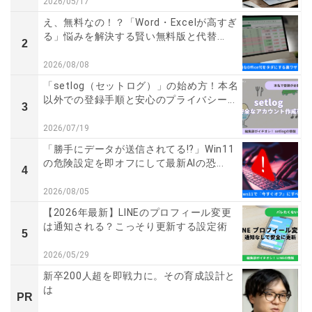
2026/05/17
え、無料なの！？「Word・Excelが高すぎ
る」悩みを解決する賢い無料版と代替...
2
2026/08/08
「setlog（セットログ）」の始め方！本名
以外での登録手順と安心のプライバシー...
3
2026/07/19
「勝手にデータが送信されてる!?」Win11
の危険設定を即オフにして最新AIの恐...
4
2026/08/05
【2026年最新】LINEのプロフィール変更
は通知される？こっそり更新する設定術
5
2026/05/29
新卒200人超を即戦力に。その育成設計と
は
PR