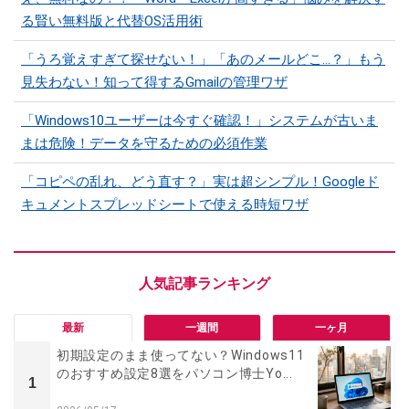
る賢い無料版と代替OS活用術
「うろ覚えすぎて探せない！」「あのメールどこ...？」もう
見失わない！知って得するGmailの管理ワザ
「Windows10ユーザーは今すぐ確認！」システムが古いま
まは危険！データを守るための必須作業
「コピペの乱れ、どう直す？」実は超シンプル！Googleド
キュメントスプレッドシートで使える時短ワザ
最新
一週間
一ヶ月
初期設定のまま使ってない？Windows11
のおすすめ設定8選をパソコン博士Yo...
1