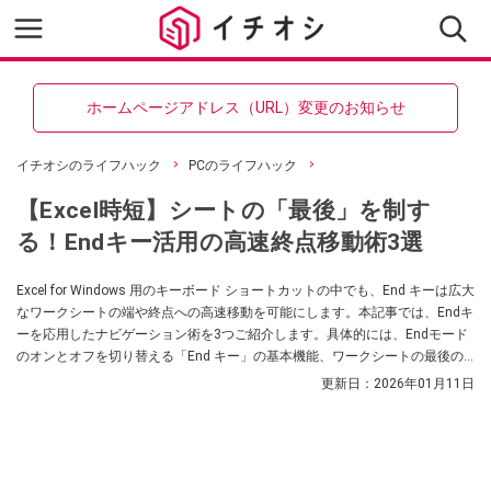
ホームページアドレス（URL）変更のお知らせ
イチオシのライフハック
PCのライフハック
【Excel時短】シートの「最後」を制す
る！Endキー活用の高速終点移動術3選
Excel for Windows 用のキーボード ショートカットの中でも、End キーは広大
なワークシートの端や終点への高速移動を可能にします。本記事では、Endキ
ーを応用したナビゲーション術を3つご紹介します。具体的には、Endモード
のオンとオフを切り替える「End キー」の基本機能、ワークシートの最後の
セルへ移動する「Ctrl + End キー」、そして数式バーでテキストの末尾にカー
更新日：
2026年01月11日
ソルを移動する「Ctrl + End キー」の応用です。これらのExcel for Windows
用のキーボード ショートカットをマスターし、大規模なデータ探索を効率化
しましょう。