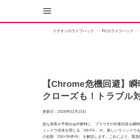
イチオシのライフハック
PCのライフハック
【Chrome危機回避
クローズも！トラブル対
更新日：
2026年01月15日
急な来客や予期せぬ中断時に、ブラウザの作業内容を瞬時
ィンドウ全体を閉じる「Alt+F4」 や、新しいウィンドウ
の起動「Ctrl+Shift+N」 を解説します。これによ