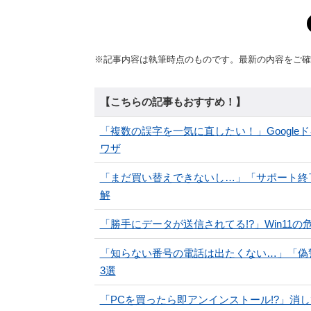
※記事内容は執筆時点のものです。最新の内容をご確
【こちらの記事もおすすめ！】
「複数の誤字を一気に直したい！」Googl
ワザ
「まだ買い替えできないし…」「サポート終了放
解
「勝手にデータが送信されてる!?」Win11
「知らない番号の電話は出たくない…」「偽
3選
「PCを買ったら即アンインストール!?」消して