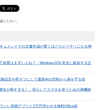
認ください。
eドキュメントでの文書作成が驚くほどスピーディになる神
置はまずいよね？」Windows10を安全に延命する正
の危険設定を即オフにして最新AIの恐怖から身を守る技
警告が怖すぎる！」安心してスマホを使うための神機能
いい初期アプリと2万円浮かせる無料Office術