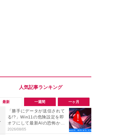
最新
一週間
一ヶ月
「勝手にデータが送信されて
「勝手にデ
る!?」Win11の危険設定を即
る!?」Win
1
1
オフにして最新AIの恐怖から
オフにして最
身を守る技
身を守る技
2026/08/05
2026/08/05