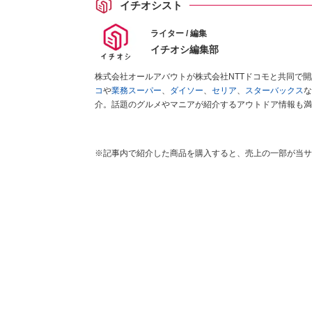
イチオシスト
ライター / 編集
イチオシ編集部
株式会社オールアバウトが株式会社NTTドコモと共同で
コ
や
業務スーパー
、
ダイソー
、
セリア
、
スターバックス
な
介。話題のグルメやマニアが紹介するアウトドア情報も満
が実際に使用してレビューしています。毎日トレンド情報
ださい！
※記事内で紹介した商品を購入すると、売上の一部が当サ