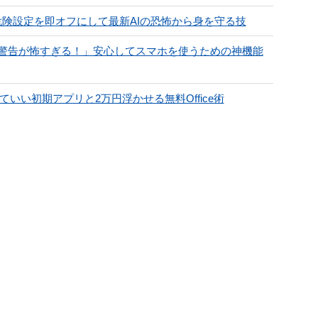
の危険設定を即オフにして最新AIの恐怖から身を守る技
警告が怖すぎる！」安心してスマホを使うための神機能
いい初期アプリと2万円浮かせる無料Office術