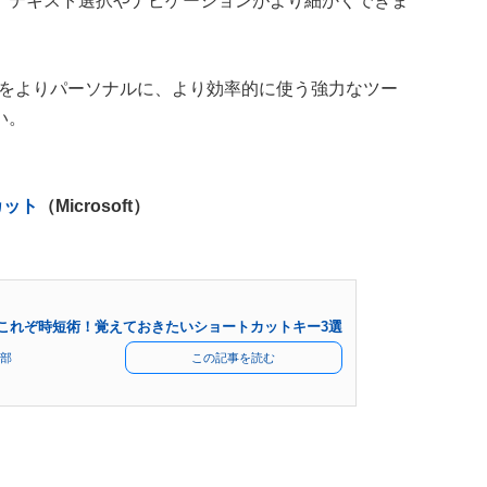
。テキスト選択やナビゲーションがより細かくできま
Edgeをよりパーソナルに、より効率的に使う強力なツー
い。
トカット
（Microsoft）
11】これぞ時短術！覚えておきたいショートカットキー3選
部
この記事を読む