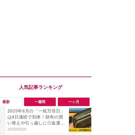
最新
一週間
一ヶ月
2025年6月の「一粒万倍日」
「旅行気分
は4日連続で到来！財布の買
食べ比べし
1
1
い替えや引っ越しに◎金運ア
3つのご当地
ップの吉日をご紹介！
新発売
2025/05/25
2026/08/02