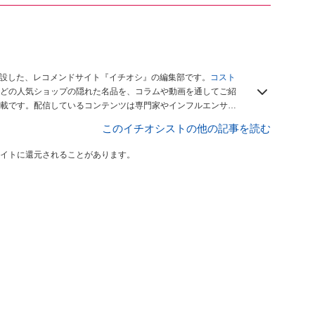
開設した、レコメンドサイト『イチオシ』の編集部です。
コスト
どの人気ショップの隠れた名品を、コラムや動画を通してご紹
載です。配信しているコンテンツは専門家やインフルエンサー
をお届けしているので、ぜひ
Googleニュースでフォロー
してく
このイチオシストの他の記事を読む
イトに還元されることがあります。