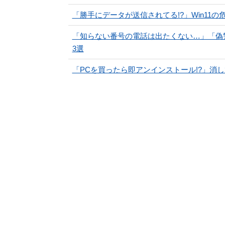
「勝手にデータが送信されてる!?」Win11
「知らない番号の電話は出たくない…」「偽
3選
「PCを買ったら即アンインストール!?」消して