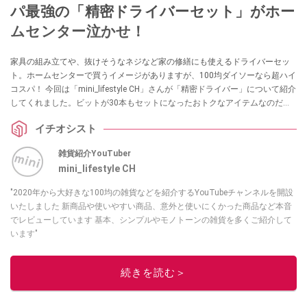
パ最強の「精密ドライバーセット」がホー
ムセンター泣かせ！
家具の組み立てや、抜けそうなネジなど家の修繕にも使えるドライバーセッ
ト。ホームセンターで買うイメージがありますが、100均ダイソーなら超ハイ
コスパ！ 今回は「mini_lifestyle CH」さんが「精密ドライバー」について紹介
してくれました。ビットが30本もセットになったおトクなアイテムなのだと
か！ 気になる方はぜひチェックしてみてくださいね。
イチオシスト
雑貨紹介YouTuber
mini_lifestyle CH
"2020年から大好きな100均の雑貨などを紹介するYouTubeチャンネルを開設
いたしました 新商品や使いやすい商品、意外と使いにくかった商品など本音
でレビューしています 基本、シンプルやモノトーンの雑貨を多くご紹介して
います"
このイチオシストの他の記事を読む
続きを読む＞