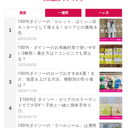
最新
一週間
一ヶ月
100均ダイソーの「ルレット」はミシン目
カッターとして使える！セリアとの価格＆
1
売...
2025/03/26
100均・ダイソーのお布施封筒で使いやす
い3種類！書き方は？コンビニでも買え
2
る？
2023/04/25
100均ダイソーのロープおすすめ6選！太
さ、強度を上げる方法、種類別の売り場
3
は？
2024/11/30
【100均】ダイソー・セリアのカラーサン
ドでプチDIY！子供と一緒に簡単手作り
4
◎...
2024/06/18
100均ダイソーの「ラベルシール」は透明