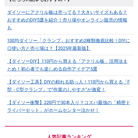
ダイソーにアクリル板は売ってる？大きいサイズもある？
おすすめのDIY5選を紹介！売り場やオンライン販売の情報
も
100均ダイソー「クランプ」おすすめ2種類徹底比較！DIYに
◎使い方と売り場は？【2025年最新版】
【ダイソーDIY】110円から買える「アクリル板」活用法ま
とめ！初心者でも楽しめる自作アイデア5選
【ダイソー工具】DIYの頼れる助っ人！110円から買える「F
型・C型クランプ」で“作業のしやすさ”が激変！
【ダイソー衝撃】220円で30本入り？コスパ最強の「精密ド
ライバーセット」がホームセンター泣かせ！