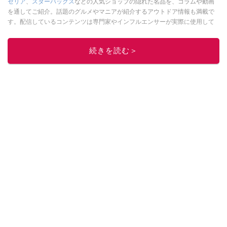
セリア
、
スターバックス
などの人気ショップの隠れた名品を、コラムや動画
を通してご紹介。話題のグルメやマニアが紹介するアウトドア情報も満載で
す。配信しているコンテンツは専門家やインフルエンサーが実際に使用して
レビューしています。毎日トレンド情報をお届けしているので、ぜひ
Google
ニュースでフォロー
してください！
続きを読む＞
このイチオシストの他の記事を読む