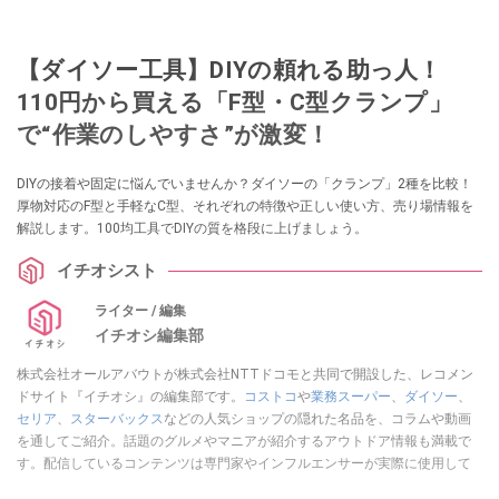
【ダイソー工具】DIYの頼れる助っ人！
110円から買える「F型・C型クランプ」
で“作業のしやすさ”が激変！
DIYの接着や固定に悩んでいませんか？ダイソーの「クランプ」2種を比較！
厚物対応のF型と手軽なC型、それぞれの特徴や正しい使い方、売り場情報を
解説します。100均工具でDIYの質を格段に上げましょう。
イチオシスト
ライター / 編集
イチオシ編集部
株式会社オールアバウトが株式会社NTTドコモと共同で開設した、レコメン
ドサイト『イチオシ』の編集部です。
コストコ
や
業務スーパー
、
ダイソー
、
セリア
、
スターバックス
などの人気ショップの隠れた名品を、コラムや動画
を通してご紹介。話題のグルメやマニアが紹介するアウトドア情報も満載で
す。配信しているコンテンツは専門家やインフルエンサーが実際に使用して
レビューしています。毎日トレンド情報をお届けしているので、ぜひ
Google