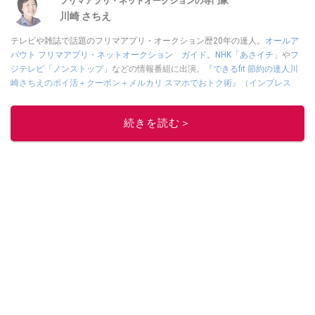
フリマアプリ・ネットオークションの専門家
川崎 さちえ
テレビや雑誌で話題のフリマアプリ・オークション歴20年の達人。
オールア
バウト フリマアプリ・ネットオークション ガイド
。
NHK「あさイチ」
や
フ
ジテレビ「ノンストップ」
などの情報番組に出演。
『できるfit 節約の達人川
崎さちえのポイ活＋クーポン＋メルカリ スマホでおトク術』（インプレス
刊）
、
『「ゆる副業」のはじめかた メルカリ スマホ1つでスキマ時間に効率
的に稼ぐ！』（翔泳社刊）
ほか著書多数。ブログは
「川崎さちえのごちゃま
続きを読む＞
ぜ日記」
。
■経歴：2003年、夫が子育てをするために、突然会社を辞める。翌月からの
給料が０円になり、家にいながら、しかも空いた時間でできるオークション
に目をつける。しかし、取引の仕方がわからずに、まずは落札者として参
加。その後、出品者側にまわり、家の中の物を出品しまくる。出品する物が
ほぼなくなってからは、仕入れを経験。ネットオークションを生活の一部に
取り入れるべく、「ネットオークションやフリマアプリは生活のインフラに
なる」という考えを持つ。また消費税増税の社会においては、ネットオーク
ションやフリマアプリが家計の救世主になりえると考え、業者とは違う視点
でユーザーとして参加中。
このイチオシストの他の記事を読む