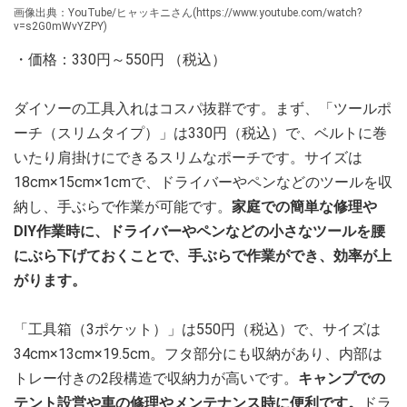
画像出典：YouTube/ヒャッキニさん(https://www.youtube.com/watch?
v=s2G0mWvYZPY)
・価格：330円～550円 （税込）
ダイソーの工具入れはコスパ抜群です。まず、「ツールポ
ーチ（スリムタイプ）」は330円（税込）で、ベルトに巻
いたり肩掛けにできるスリムなポーチです。サイズは
18cm×15cm×1cmで、ドライバーやペンなどのツールを収
納し、手ぶらで作業が可能です。
家庭での簡単な修理や
DIY作業時に、ドライバーやペンなどの小さなツールを腰
にぶら下げておくことで、手ぶらで作業ができ、効率が上
がります。
「工具箱（3ポケット）」は550円（税込）で、サイズは
34cm×13cm×19.5cm。フタ部分にも収納があり、内部は
トレー付きの2段構造で収納力が高いです。
キャンプでの
テント設営や車の修理やメンテナンス時に便利です。
ドラ