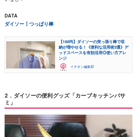
DATA
ダイソー┃つっぱり棒
【100均】ダイソーの突っ張り棒で収
納が増やせる！《便利な活用術3選》デ
ッドスペースを有効活用◎使い方アレ
ンジ
イチオシ編集部
2．ダイソーの便利グッズ「カーブキッチンバサ
ミ」