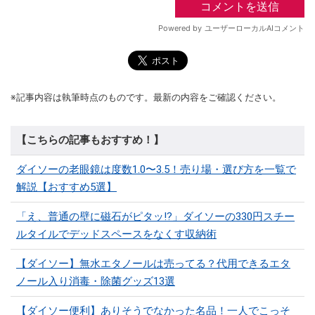
※記事内容は執筆時点のものです。最新の内容をご確認ください。
【こちらの記事もおすすめ！】
ダイソーの老眼鏡は度数1.0〜3.5！売り場・選び方を一覧で
解説【おすすめ5選】
「え、普通の壁に磁石がピタッ!?」ダイソーの330円スチー
ルタイルでデッドスペースをなくす収納術
【ダイソー】無水エタノールは売ってる？代用できるエタ
ノール入り消毒・除菌グッズ13選
【ダイソー便利】ありそうでなかった名品！一人でこっそ