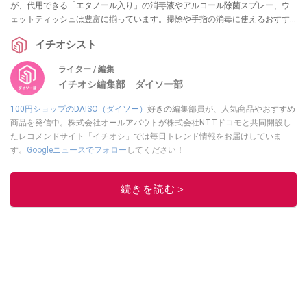
が、代用できる「エタノール入り」の消毒液やアルコール除菌スプレー、ウ
ェットティッシュは豊富に揃っています。掃除や手指の消毒に使えるおすす
めグッズ13選を実際の売り場情報とともに紹介します。
イチオシスト
ライター / 編集
イチオシ編集部 ダイソー部
100円ショップのDAISO（ダイソー）
好きの編集部員が、人気商品やおすすめ
商品を発信中。株式会社オールアバウトが株式会社NTTドコモと共同開設し
たレコメンドサイト「イチオシ」では毎日トレンド情報をお届けしていま
す。
Googleニュースでフォロー
してください！
このイチオシストの他の記事を読む
続きを読む＞