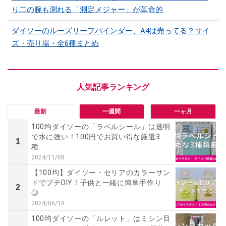
り二の腕も測れる「測定メジャー」が革命的
ダイソーのルーズリーフバインダー、A4は売ってる？サイ
ズ・売り場・全6種まとめ
最新
一週間
一ヶ月
100均ダイソーの「ラベルシール」は透明
で水に強い！100円でお買い得な厳選3
1
種...
2024/11/08
【100均】ダイソー・セリアのカラーサン
ドでプチDIY！子供と一緒に簡単手作り
2
◎...
2024/06/18
100均ダイソーの「ルレット」はミシン目