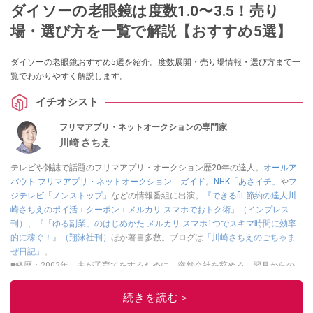
ダイソーの老眼鏡は度数1.0〜3.5！売り
場・選び方を一覧で解説【おすすめ5選】
ダイソーの老眼鏡おすすめ5選を紹介。度数展開・売り場情報・選び方まで一
覧でわかりやすく解説します。
イチオシスト
フリマアプリ・ネットオークションの専門家
川崎 さちえ
テレビや雑誌で話題のフリマアプリ・オークション歴20年の達人。
オールア
バウト フリマアプリ・ネットオークション ガイド
。
NHK「あさイチ」
や
フ
ジテレビ「ノンストップ」
などの情報番組に出演。
『できるfit 節約の達人川
崎さちえのポイ活＋クーポン＋メルカリ スマホでおトク術』（インプレス
刊）
、
『「ゆる副業」のはじめかた メルカリ スマホ1つでスキマ時間に効率
的に稼ぐ！』（翔泳社刊）
ほか著書多数。ブログは
「川崎さちえのごちゃま
ぜ日記」
。
■経歴：2003年、夫が子育てをするために、突然会社を辞める。翌月からの
給料が０円になり、家にいながら、しかも空いた時間でできるオークション
に目をつける。しかし、取引の仕方がわからずに、まずは落札者として参
続きを読む＞
加。その後、出品者側にまわり、家の中の物を出品しまくる。出品する物が