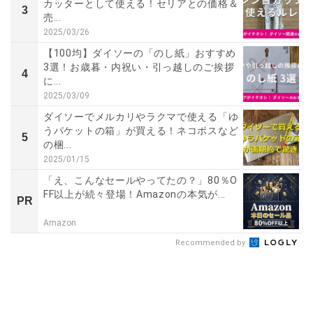
カッターとして使える！セリアとの価格＆
3
売...
2025/03/26
【100均】ダイソーの「のし紙」おすすめ
3選！お歳暮・内祝い・引っ越しのご挨拶
4
に...
2025/03/09
ダイソーでメルカリやラクマで使える「ゆ
うパケットの箱」が買える！ネコポスなど
5
の梱...
2025/01/15
「え、こんなセールやってたの？」80％O
FF以上が続々登場！Amazonの本気が...
PR
Amazon
Recommended by