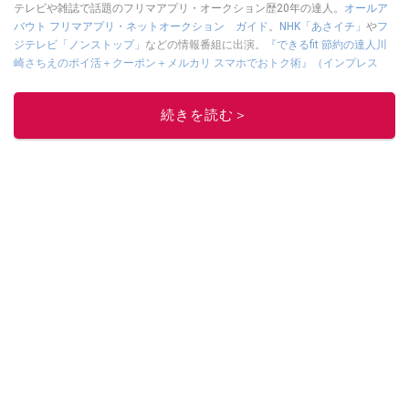
テレビや雑誌で話題のフリマアプリ・オークション歴20年の達人。
オールア
バウト フリマアプリ・ネットオークション ガイド
。
NHK「あさイチ」
や
フ
ジテレビ「ノンストップ」
などの情報番組に出演。
『できるfit 節約の達人川
崎さちえのポイ活＋クーポン＋メルカリ スマホでおトク術』（インプレス
刊）
、
『「ゆる副業」のはじめかた メルカリ スマホ1つでスキマ時間に効率
的に稼ぐ！』（翔泳社刊）
ほか著書多数。ブログは
「川崎さちえのごちゃま
続きを読む＞
ぜ日記」
。
■経歴：2003年、夫が子育てをするために、突然会社を辞める。翌月からの
給料が０円になり、家にいながら、しかも空いた時間でできるオークション
に目をつける。しかし、取引の仕方がわからずに、まずは落札者として参
加。その後、出品者側にまわり、家の中の物を出品しまくる。出品する物が
ほぼなくなってからは、仕入れを経験。ネットオークションを生活の一部に
取り入れるべく、「ネットオークションやフリマアプリは生活のインフラに
なる」という考えを持つ。また消費税増税の社会においては、ネットオーク
ションやフリマアプリが家計の救世主になりえると考え、業者とは違う視点
でユーザーとして参加中。
このイチオシストの他の記事を読む