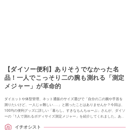
【ダイソー便利】ありそうでなかった名
品！一人でこっそり二の腕も測れる「測定
メジャー」が革命的
ダイエットや体型管理、ネット通販のサイズ選びで「自分の二の腕や手首を
測りたいけど、一人じゃ難しい……」と困ったことはありませんか？今回は、
100均の便利グッズに詳しい「暮らし。すきなもんちゅーぶ」さんが、ダイソ
ーの「1人で測れるボディサイズ測定メジャー」を紹介してくれました。あり
そうでなかった110円のアイデア名品は、採寸のイライラを解消してくれる一
イチオシスト
家に一台レベルの重宝アイテムです！