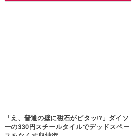
ほぼなくなってからは、仕入れを経験。ネットオークションを生活の一部に
取り入れるべく、「ネットオークションやフリマアプリは生活のインフラに
なる」という考えを持つ。また消費税増税の社会においては、ネットオーク
ションやフリマアプリが家計の救世主になりえると考え、業者とは違う視点
でユーザーとして参加中。
このイチオシストの他の記事を読む
「え、普通の壁に磁石がピタッ!?」ダイソ
ーの330円スチールタイルでデッドスペー
スをなくす収納術