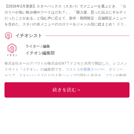
【2026年2月更新】スターバックス（スタバ）でメニューを選ぶとき、「カ
ロリーが低い飲み物やフードはどれ？」、「購入後、思った以上にギルティ
だったことがある」と悩む声に応えて、新作・期間限定・店舗限定メニュー
を含めた、スタバの全メニューのカロリーをジャンル別に総まとめ！ ドリン
ク・フラペチーノ・フードの3部門で、カロリーが低い・高いメニューランキ
イチオシスト
ングTOP3も調査しました。
ライター / 編集
イチオシ編集部
株式会社オールアバウトが株式会社NTTドコモと共同で開設した、レコメン
ドサイト『イチオシ』の編集部です。
コストコ
や
業務スーパー
、
ダイソー
、
セリア
、
スターバックス
などの人気ショップの隠れた名品を、コラムや動画
を通してご紹介。話題のグルメやマニアが紹介するアウトドア情報も満載で
す。配信しているコンテンツは専門家やインフルエンサーが実際に使用して
続きを読む＞
レビューしています。毎日トレンド情報をお届けしているので、ぜひ
Google
ニュースでフォロー
してください！
このイチオシストの他の記事を読む