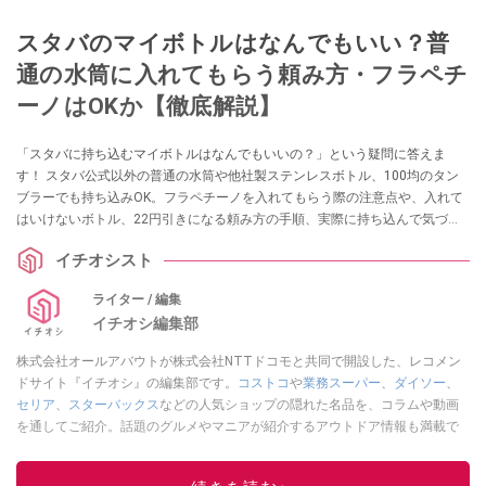
スタバのマイボトルはなんでもいい？普
通の水筒に入れてもらう頼み方・フラペチ
ーノはOKか【徹底解説】
「スタバに持ち込むマイボトルはなんでもいいの？」という疑問に答えま
す！ スタバ公式以外の普通の水筒や他社製ステンレスボトル、100均のタン
ブラーでも持ち込みOK。フラペチーノを入れてもらう際の注意点や、入れて
はいけないボトル、22円引きになる頼み方の手順、実際に持ち込んで気づい
た注意点などを詳しく解説します。
イチオシスト
ライター / 編集
イチオシ編集部
株式会社オールアバウトが株式会社NTTドコモと共同で開設した、レコメン
ドサイト『イチオシ』の編集部です。
コストコ
や
業務スーパー
、
ダイソー
、
セリア
、
スターバックス
などの人気ショップの隠れた名品を、コラムや動画
を通してご紹介。話題のグルメやマニアが紹介するアウトドア情報も満載で
す。配信しているコンテンツは専門家やインフルエンサーが実際に使用して
レビューしています。毎日トレンド情報をお届けしているので、ぜひ
Google