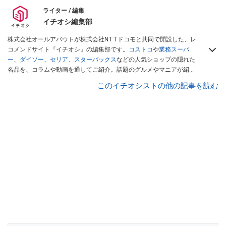
ライター / 編集
イチオシ編集部
株式会社オールアバウトが株式会社NTTドコモと共同で開設した、レ
コメンドサイト『イチオシ』の編集部です。
コストコ
や
業務スーパ
ー
、
ダイソー
、
セリア
、
スターバックス
などの人気ショップの隠れた
名品を、コラムや動画を通してご紹介。話題のグルメやマニアが紹介
するアウトドア情報も満載です。配信しているコンテンツは専門家や
このイチオシストの他の記事を読む
インフルエンサーが実際に使用してレビューしています。毎日トレン
ド情報をお届けしているので、ぜひ
Googleニュースでフォロー
してく
ださい！