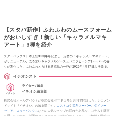
【スタバ新作】ふわふわのムースフォーム
がおいしすぎ！新しい「キャラメルマキ
アート」3種を紹介
スターバックス日本上陸30周年を記念し、定番の「キャラメル マキアート」
がリニューアル。ほろ苦いキャラメルソースとバニラビーンフレーバーの香
りが進化した、ふわふわとろける新感覚の一杯が2026年4月17日より登場。
イチオシスト
ライター / 編集
イチオシ編集部
株式会社オールアバウトが株式会社NTTドコモと共同で開設した、レコメン
ドサイト『イチオシ』の編集部です。
コストコ
や
業務スーパー
、
ダイソー
、
セリア
、
スターバックス
などの人気ショップの隠れた名品を、コラムや動画