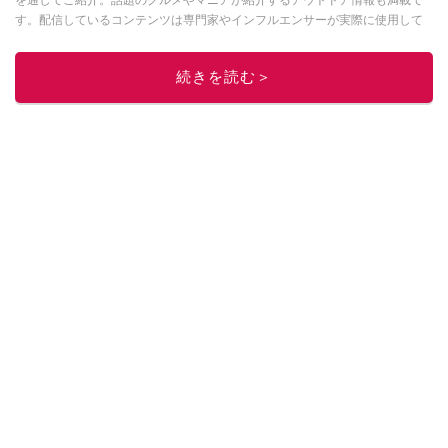
を通してご紹介。話題のグルメやマニアが紹介するアウトドア情報も満載で
す。配信しているコンテンツは専門家やインフルエンサーが実際に使用して
レビューしています。毎日トレンド情報をお届けしているので、ぜひ
Google
ニュースでフォロー
してください！
続きを読む＞
このイチオシストの他の記事を読む