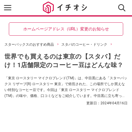
ホームページアドレス（URL）変更のお知らせ
スターバックスのおすすめ商品
スタバのコーヒー・ドリンク
世界でも買えるのは東京の【スタバ】だ
け！1店舗限定のコーヒー豆はどんな味？
「東京 ロースタリー マイクロブレンド(TM)」は、中目黒にある「スターバッ
クス リザーブ(R) ロースタリー 東京」で焙煎された、この場所でしか買えな
い特別なコーヒー豆です。今回は「東京 ロースタリー マイクロブレンド
(TM)」の味や、価格、口コミなどをご紹介しています。中目黒に立ち寄った
際にはぜひロースタリー 東京に立ち寄って、スペシャルなコーヒー豆をチェ
更新日：
2024年04月16日
ックしてみてくださいね。