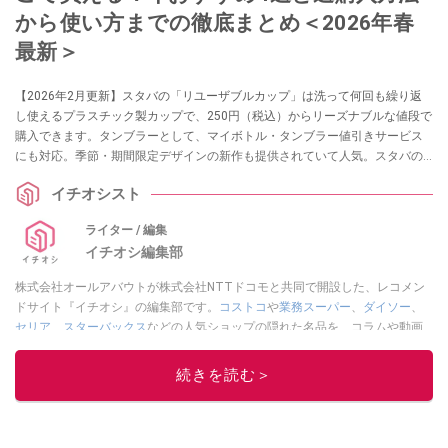
から使い方までの徹底まとめ＜2026年春
最新＞
【2026年2月更新】スタバの「リユーザブルカップ」は洗って何回も繰り返
し使えるプラスチック製カップで、250円（税込）からリーズナブルな値段で
購入できます。タンブラーとして、マイボトル・タンブラー値引きサービス
にも対応。季節・期間限定デザインの新作も提供されていて人気。スタバの
リユーザブルカップを徹底調査し、購入方法、お手入れ＆使い方、おすすめ
イチオシスト
のデザイン、くま型のドリンクホールキャップも紹介します。
ライター / 編集
イチオシ編集部
株式会社オールアバウトが株式会社NTTドコモと共同で開設した、レコメン
ドサイト『イチオシ』の編集部です。
コストコ
や
業務スーパー
、
ダイソー
、
セリア
、
スターバックス
などの人気ショップの隠れた名品を、コラムや動画
を通してご紹介。話題のグルメやマニアが紹介するアウトドア情報も満載で
す。配信しているコンテンツは専門家やインフルエンサーが実際に使用して
続きを読む＞
レビューしています。毎日トレンド情報をお届けしているので、ぜひ
Google
ニュースでフォロー
してください！
このイチオシストの他の記事を読む