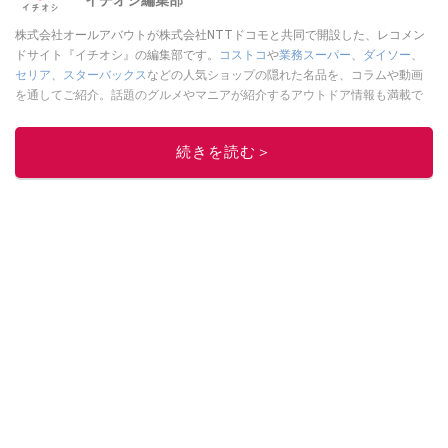
株式会社オールアバウトが株式会社NTTドコモと共同で開設した、レコメン
ドサイト『イチオシ』の編集部です。
コストコ
や
業務スーパー
、
ダイソー
、
セリア
、
スターバックス
などの人気ショップの隠れた名品を、コラムや動画
を通してご紹介。話題のグルメやマニアが紹介するアウトドア情報も満載で
す。配信しているコンテンツは専門家やインフルエンサーが実際に使用して
レビューしています。毎日トレンド情報をお届けしているので、ぜひ
Google
続きを読む＞
ニュースでフォロー
してください！
このイチオシストの他の記事を読む