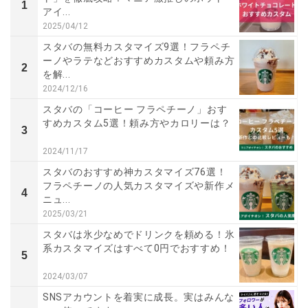
1
アイ...
2025/04/12
スタバの無料カスタマイズ9選！フラペチ
ーノやラテなどおすすめカスタムや頼み方
2
を解...
2024/12/16
スタバの「コーヒー フラペチーノ」おす
すめカスタム5選！頼み方やカロリーは？
3
2024/11/17
スタバのおすすめ神カスタマイズ76選！
フラペチーノの人気カスタマイズや新作メ
4
ニュ...
2025/03/21
スタバは氷少なめでドリンクを頼める！氷
系カスタマイズはすべて0円でおすすめ！
5
2024/03/07
SNSアカウントを着実に成長。実はみんな