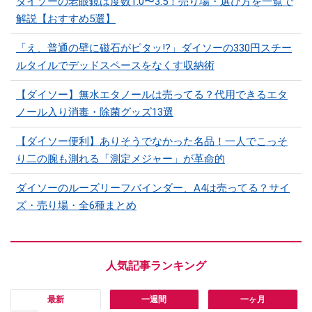
ダイソーの老眼鏡は度数1.0〜3.5！売り場・選び方を一覧で
解説【おすすめ5選】
「え、普通の壁に磁石がピタッ!?」ダイソーの330円スチー
ルタイルでデッドスペースをなくす収納術
【ダイソー】無水エタノールは売ってる？代用できるエタ
ノール入り消毒・除菌グッズ13選
【ダイソー便利】ありそうでなかった名品！一人でこっそ
り二の腕も測れる「測定メジャー」が革命的
ダイソーのルーズリーフバインダー、A4は売ってる？サイ
ズ・売り場・全6種まとめ
最新
一週間
一ヶ月