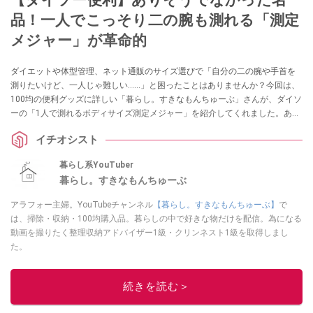
品！一人でこっそり二の腕も測れる「測定
メジャー」が革命的
ダイエットや体型管理、ネット通販のサイズ選びで「自分の二の腕や手首を
測りたいけど、一人じゃ難しい……」と困ったことはありませんか？今回は、
100均の便利グッズに詳しい「暮らし。すきなもんちゅーぶ」さんが、ダイソ
ーの「1人で測れるボディサイズ測定メジャー」を紹介してくれました。あり
そうでなかった110円のアイデア名品は、採寸のイライラを解消してくれる一
イチオシスト
家に一台レベルの重宝アイテムです！
暮らし系YouTuber
暮らし。すきなもんちゅーぶ
アラフォー主婦。YouTubeチャンネル
【暮らし。すきなもんちゅーぶ】
で
は、掃除・収納・100均購入品。暮らしの中で好きな物だけを配信。為になる
動画を撮りたく整理収納アドバイザー1級・クリンネスト1級を取得しまし
た。
このイチオシストの他の記事を読む
続きを読む＞