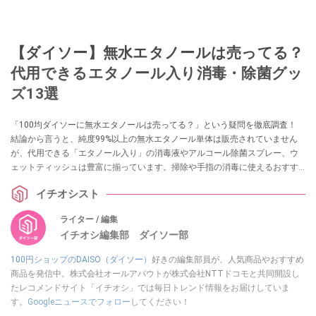
【ダイソー】無水エタノールは売ってる？
代用できるエタノール入り消毒・除菌グッ
ズ13選
「100均ダイソーに無水エタノールは売ってる？」という疑問を徹底調査！
結論から言うと、純度99%以上の無水エタノール単体は販売されていません
が、代用できる「エタノール入り」の消毒液やアルコール除菌スプレー、ウ
ェットティッシュは豊富に揃っています。掃除や手指の消毒に使えるおすす
めグッズ13選を実際の売り場情報とともに紹介します。
イチオシスト
ライター / 編集
イチオシ編集部 ダイソー部
100円ショップのDAISO（ダイソー）
好きの編集部員が、人気商品やおすすめ
商品を発信中。株式会社オールアバウトが株式会社NTTドコモと共同開設し
たレコメンドサイト「イチオシ」では毎日トレンド情報をお届けしていま
す。
Googleニュースでフォロー
してください！