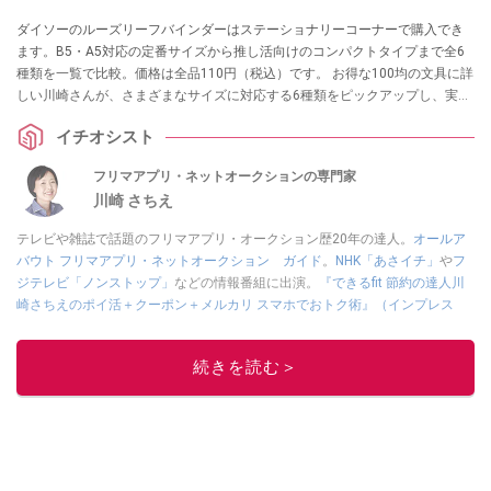
ダイソーのルーズリーフバインダーはステーショナリーコーナーで購入でき
ます。B5・A5対応の定番サイズから推し活向けのコンパクトタイプまで全6
種類を一覧で比較。価格は全品110円（税込）です。 お得な100均の文具に詳
しい川崎さんが、さまざまなサイズに対応する6種類をピックアップし、実際
の使い勝手を紹介します。
イチオシスト
フリマアプリ・ネットオークションの専門家
川崎 さちえ
テレビや雑誌で話題のフリマアプリ・オークション歴20年の達人。
オールア
バウト フリマアプリ・ネットオークション ガイド
。
NHK「あさイチ」
や
フ
ジテレビ「ノンストップ」
などの情報番組に出演。
『できるfit 節約の達人川
崎さちえのポイ活＋クーポン＋メルカリ スマホでおトク術』（インプレス
刊）
、
『「ゆる副業」のはじめかた メルカリ スマホ1つでスキマ時間に効率
的に稼ぐ！』（翔泳社刊）
ほか著書多数。ブログは
「川崎さちえのごちゃま
続きを読む＞
ぜ日記」
。
■経歴：2003年、夫が子育てをするために、突然会社を辞める。翌月からの
給料が０円になり、家にいながら、しかも空いた時間でできるオークション
に目をつける。しかし、取引の仕方がわからずに、まずは落札者として参
加。その後、出品者側にまわり、家の中の物を出品しまくる。出品する物が
ほぼなくなってからは、仕入れを経験。ネットオークションを生活の一部に