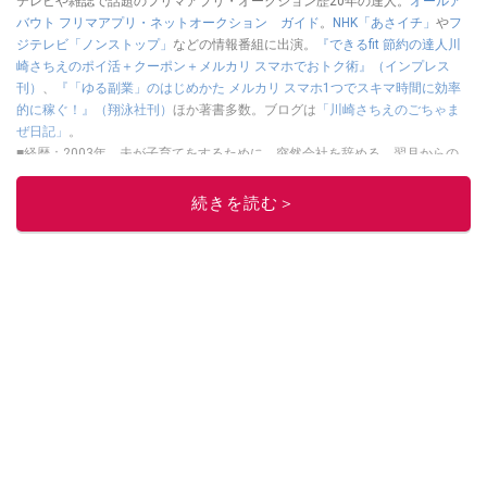
テレビや雑誌で話題のフリマアプリ・オークション歴20年の達人。
オールア
バウト フリマアプリ・ネットオークション ガイド
。
NHK「あさイチ」
や
フ
ジテレビ「ノンストップ」
などの情報番組に出演。
『できるfit 節約の達人川
崎さちえのポイ活＋クーポン＋メルカリ スマホでおトク術』（インプレス
刊）
、
『「ゆる副業」のはじめかた メルカリ スマホ1つでスキマ時間に効率
的に稼ぐ！』（翔泳社刊）
ほか著書多数。ブログは
「川崎さちえのごちゃま
ぜ日記」
。
■経歴：2003年、夫が子育てをするために、突然会社を辞める。翌月からの
給料が０円になり、家にいながら、しかも空いた時間でできるオークション
に目をつける。しかし、取引の仕方がわからずに、まずは落札者として参
続きを読む＞
加。その後、出品者側にまわり、家の中の物を出品しまくる。出品する物が
ほぼなくなってからは、仕入れを経験。ネットオークションを生活の一部に
取り入れるべく、「ネットオークションやフリマアプリは生活のインフラに
なる」という考えを持つ。また消費税増税の社会においては、ネットオーク
ションやフリマアプリが家計の救世主になりえると考え、業者とは違う視点
でユーザーとして参加中。
このイチオシストの他の記事を読む