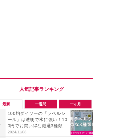
最新
一週間
一ヶ月
100均ダイソーの「ラベルシ
「勝手にデ
ール」は透明で水に強い！10
る!?」Win
1
1
0円でお買い得な厳選3種類
オフにして最
身を守る技
2024/11/08
2026/08/05