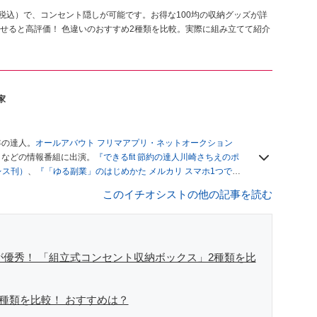
税込）で、コンセント隠しが可能です。お得な100均の収納グッズが詳
せると高評価！ 色違いのおすすめ2種類を比較。実際に組み立てて紹介
家
年の達人。
オールアバウト フリマアプリ・ネットオークション
」
などの情報番組に出演。
『できるfit 節約の達人川崎さちえのポ
レス刊）
、
『「ゆる副業」のはじめかた メルカリ スマホ1つでス
ブログは
「川崎さちえのごちゃまぜ日記」
。
このイチオシストの他の記事を読む
辞める。翌月からの給料が０円になり、家にいながら、しかも空
引の仕方がわからずに、まずは落札者として参加。その後、出
がほぼなくなってからは、仕入れを経験。ネットオークション
フリマアプリは生活のインフラになる」という考えを持つ。ま
リマアプリが家計の救世主になりえると考え、業者とは違う視
が優秀！ 「組立式コンセント収納ボックス」2種類を比
2種類を比較！ おすすめは？