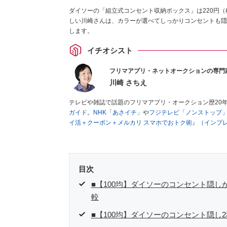
ダイソーの「組立式コンセント収納ボックス」は220円（
しい川崎さんは、カラーが選べてしっかりコンセントも隠
します。
イチオシスト
フリマアプリ・ネットオークションの専門
川崎 さちえ
テレビや雑誌で話題のフリマアプリ・オークション歴20
ガイド
。
NHK「あさイチ」
や
フジテレビ「ノンストップ
イ活＋クーポン＋メルカリ スマホでおトク術』（インプ
キマ時間に効率的に稼ぐ！』（翔泳社刊）
ほか著書多数。
■経歴：2003年、夫が子育てをするために、突然会社を
いた時間でできるオークションに目をつける。しかし、取
品者側にまわり、家の中の物を出品しまくる。出品する物
目次
を生活の一部に取り入れるべく、「ネットオークションや
た消費税増税の社会においては、ネットオークションやフ
■【100均】ダイソーのコンセント隠し
点でユーザーとして参加中。
較
■【100均】ダイソーのコンセント隠し