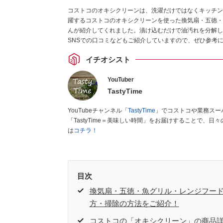
コストコのオキシクリーンは、洗濯だけではなくキッチン
躍するコストコのオキシクリーンを使った換気扇・五徳・魚グ
んが紹介してくれました。漬け込むだけで油汚れを分解し
SNSでの口コミなどもご紹介していますので、ぜひ参考
イチオシスト
YouTuber
TastyTime
YouTubeチャンネル「
TastyTime
」でコストコや業務スー
「TastyTime＝美味しい時間」をお届けすることで、
は
コチラ！
目次
換気扇・五徳・魚グリル・レンジフー
方・掃除の方法をご紹介！
コストコの「オキシクリーン」の商品