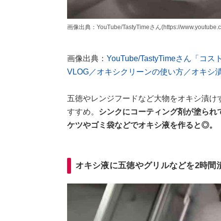
画像出典：YouTube/TastyTimeさん(https://www.youtube.
画像出典：
YouTube/TastyTimeさ
VLOG／オキシクリーンの使い方／オキシ
五徳やレンジフードなど大物をオキシ漬け
すすめ。
シンクにコーティング剤が塗られ
ケツやゴミ袋などでオキシ液を作ると◎。
オキシ液に五徳やグリルなどを2時間