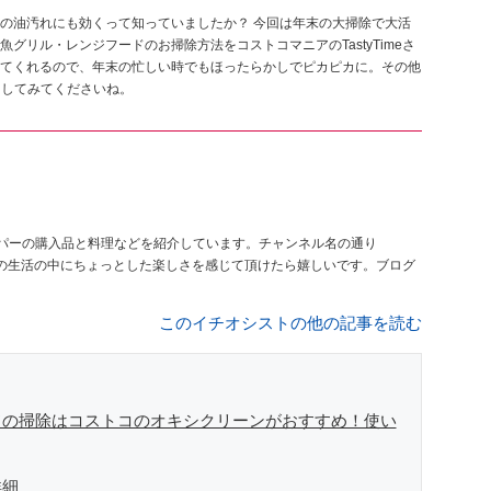
の油汚れにも効くって知っていましたか？ 今回は年末の大掃除で大活
リル・レンジフードのお掃除方法をコストコマニアのTastyTimeさ
てくれるので、年末の忙しい時でもほったらかしでピカピカに。その他
にしてみてくださいね。
パーの購入品と料理などを紹介しています。チャンネル名の通り
日々の生活の中にちょっとした楽しさを感じて頂けたら嬉しいです。ブログ
このイチオシストの他の記事を読む
ドの掃除はコストコのオキシクリーンがおすすめ！使い
詳細