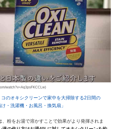
com/watch?v=Aq3psFKCCLw)
ん「コストコのオキシクリーンで家中を大掃除する2日間の
漬け・洗濯機・お風呂・換気扇」
は、粉をお湯で溶かすことで効果がより発揮されま
液の作り方はお湯40Lに対してオキシクリーンを約