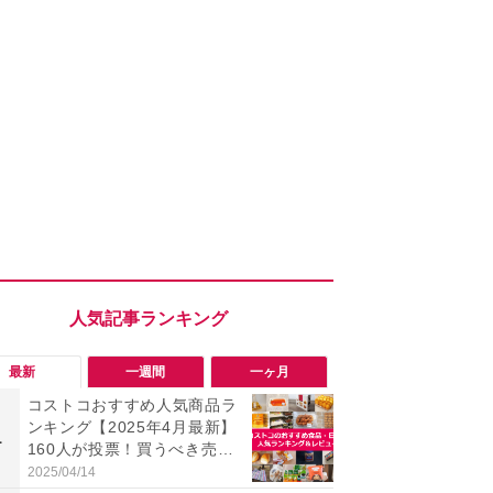
最新
一週間
一ヶ月
コストコおすすめ人気商品ラ
「会計時に
ンキング【2025年4月最新】
たい」「お
1
1
160人が投票！買うべき売れ
【セブン】お
筋食品惣菜・日用品雑貨＆セ
リンク1本が
2025/04/14
2026/08/08