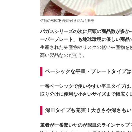
信頼のFSC(R)認証付き商品も販売
バガスシリーズの次に店頭の商品数が多かっ
ーパープレート」も地球環境に優しい商品
生産された林産物やリスクの低い林産物を
高い製品なのだそう。
ベーシックな平皿・プレートタイプは
一番ベーシックで使いやすい平皿タイプは
取り分けに便利な小さいサイズまで幅広く
深皿タイプも充実！大きさや深さもい
筆者が一番驚いたのが深皿のラインナップ