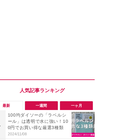
最新
一週間
一ヶ月
100均ダイソーの「ラベルシ
「勝手にデ
ール」は透明で水に強い！10
る!?」Win
1
1
0円でお買い得な厳選3種類
オフにして最
身を守る技
2024/11/08
2026/08/05