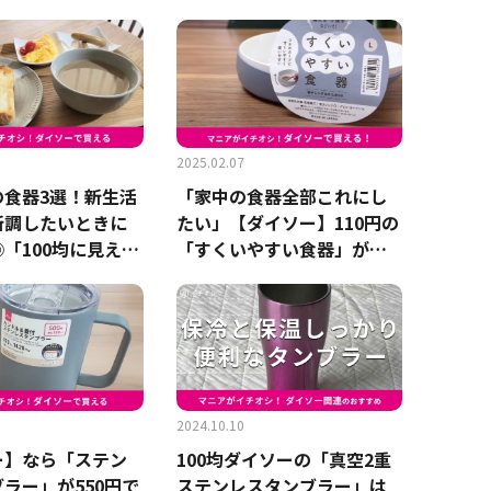
」お弁当やピクニ
際に検証してみた！
◎
2025.02.07
の食器3選！新生活
「家中の食器全部これにし
新調したいときに
たい」【ダイソー】110円の
「100均に見えな
「すくいやすい食器」が便
で話題のお皿も
利すぎました
2024.10.10
ー】なら「ステン
100均ダイソーの「真空2重
ラー」が550円で
ステンレスタンブラー」は