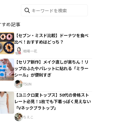
すすめ記事
【セブン・ミスド比較】ドーナツを食べ
比べ！おすすめはどっち？
相場一花
【セリア新作】メイク直しが楽ちん！リ
ップのふたやパレットに貼れる「ミラー
シール」が便利すぎ
TSUN
【ユニクロ夏トップス】50代の骨格スト
レート必見！1枚でも下着っぽく見えない
「Vネックブラトップ」
ちえこ