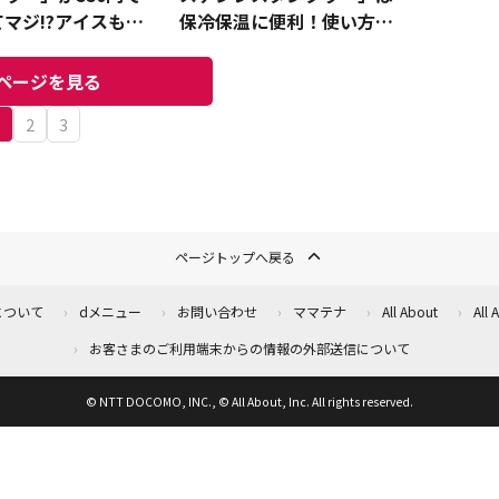
マジ!?アイスもホ
保冷保温に便利！使い方と
K！フタつきだから
保温性実験レビュー
も安心
ページを見る
1
2
3
ページトップへ戻る
について
dメニュー
お問い合わせ
ママテナ
All About
All
お客さまのご利用端末からの情報の外部送信について
© NTT DOCOMO, INC., © All About, Inc. All rights reserved.