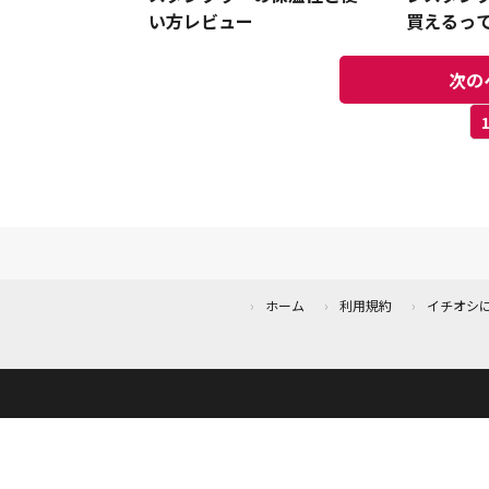
い方レビュー
買えるって
ットもO
デスクで
次の
ホーム
利用規約
イチオシ