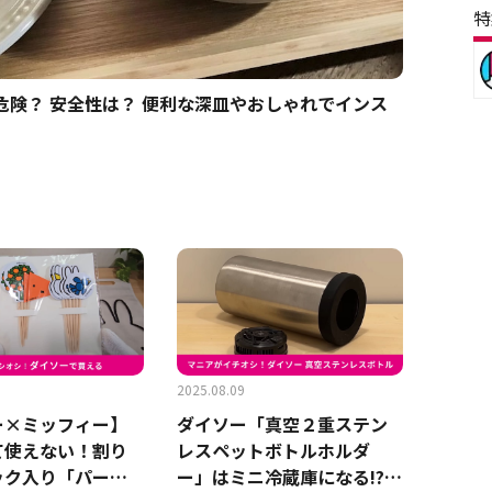
特
 危険？ 安全性は？ 便利な深皿やおしゃれでインス
2025.08.09
ー×ミッフィー】
ダイソー「真空２重ステン
て使えない！割り
レスペットボトルホルダ
ック入り「パーテ
ー」はミニ冷蔵庫になる!?実