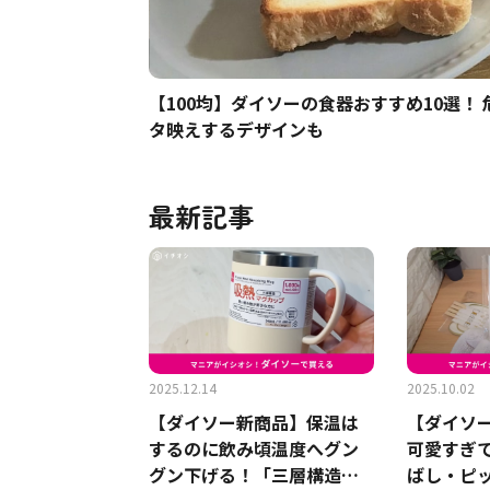
【100均】ダイソーの食器おすすめ10選！
タ映えするデザインも
最新記事
2025.12.14
2025.10.02
【ダイソー新商品】保温は
【ダイソ
するのに飲み頃温度へグン
可愛すぎ
グン下げる！「三層構造吸
ばし・ピ