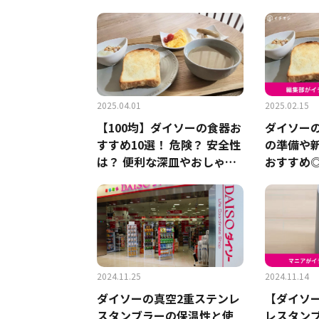
熱マグカップ」が神すぎる
ィセット
って！
ックにも
2025.04.01
2025.02.15
【100均】ダイソーの食器お
ダイソー
すすめ10選！ 危険？ 安全性
の準備や
は？ 便利な深皿やおしゃれ
おすすめ◎
でインスタ映えするデザイ
い」SNS
ンも
2024.11.25
2024.11.14
ダイソーの真空2重ステンレ
【ダイソ
スタンブラーの保温性と使
レスタンブ