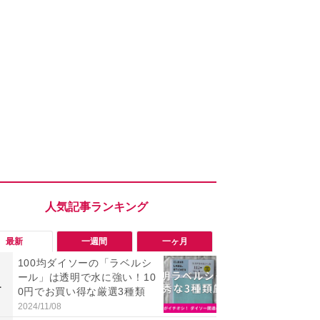
最新
一週間
一ヶ月
100均ダイソーの「ラベルシ
「勝手にデ
ール」は透明で水に強い！10
る!?」Win
1
1
0円でお買い得な厳選3種類
オフにして最
身を守る技
2024/11/08
2026/08/05