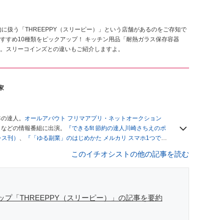
門的に扱う「THREEPPY（スリーピー）」という店舗があるのをご存知で
すすめ10種類をピックアップ！ キッチン用品「耐熱ガラス保存容器
。スリーコインズとの違いもご紹介しますよ。
家
年の達人。
オールアバウト フリマアプリ・ネットオークション
」
などの情報番組に出演。
『できるfit 節約の達人川崎さちえのポ
レス刊）
、
『「ゆる副業」のはじめかた メルカリ スマホ1つでス
ブログは
「川崎さちえのごちゃまぜ日記」
。
このイチオシストの他の記事を読む
辞める。翌月からの給料が０円になり、家にいながら、しかも空
引の仕方がわからずに、まずは落札者として参加。その後、出
がほぼなくなってからは、仕入れを経験。ネットオークション
フリマアプリは生活のインフラになる」という考えを持つ。ま
リマアプリが家計の救世主になりえると考え、業者とは違う視
ョップ「THREEPPY（スリーピー）」の記事を要約