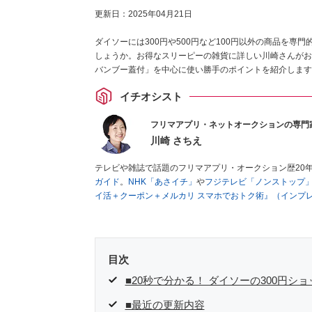
更新日：
2025年04月21日
ダイソーには300円や500円など100円以外の商品を専
しょうか。お得なスリーピーの雑貨に詳しい川崎さんがお
バンブー蓋付」を中心に使い勝手のポイントを紹介します
イチオシスト
フリマアプリ・ネットオークションの専門
川崎 さちえ
テレビや雑誌で話題のフリマアプリ・オークション歴20
ガイド
。
NHK「あさイチ」
や
フジテレビ「ノンストップ
イ活＋クーポン＋メルカリ スマホでおトク術』（インプ
キマ時間に効率的に稼ぐ！』（翔泳社刊）
ほか著書多数。
■経歴：2003年、夫が子育てをするために、突然会社を
いた時間でできるオークションに目をつける。しかし、取
品者側にまわり、家の中の物を出品しまくる。出品する物
目次
を生活の一部に取り入れるべく、「ネットオークションや
た消費税増税の社会においては、ネットオークションやフ
■20秒で分かる！ ダイソーの300円シ
点でユーザーとして参加中。
■最近の更新内容