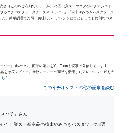
売されたのをご存知でしょうか。 今回は業スーマニアのイチオシスト
やみつきパスタソースチーズ＆ペッパー」「粉末やみつきパスタソース
した。簡単調理でお得・美味しい・アレンジ豊富ととっても便利なパス
ーパーに通いつつ、商品の魅力をYouTubeや記事で発信しています！
商品を徹底レビュー。業務スーパーの商品を活用したアレンジレシピも大
はこちら。
このイチオシストの他の記事を読む
アスパ子」さん
がイイ！ 業スー新商品の粉末やみつきパスタソース3選