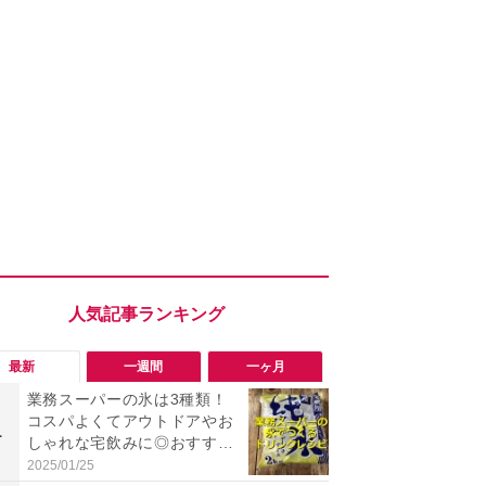
最新
一週間
一ヶ月
業務スーパーの氷は3種類！
「会計時に
コスパよくてアウトドアやお
たい」「お
1
1
しゃれな宅飲みに◎おすすめ
【セブン】お
は2kg「純氷 オーロラアイ
リンク1本が
2025/01/25
2026/08/08