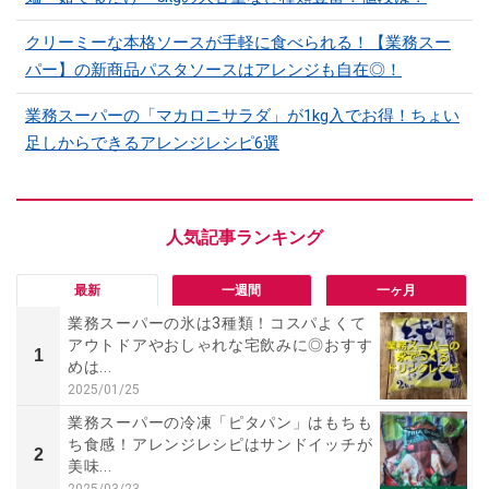
クリーミーな本格ソースが手軽に食べられる！【業務スー
パー】の新商品パスタソースはアレンジも自在◎！
業務スーパーの「マカロニサラダ」が1kg入でお得！ちょい
足しからできるアレンジレシピ6選
最新
一週間
一ヶ月
業務スーパーの氷は3種類！コスパよくて
アウトドアやおしゃれな宅飲みに◎おすす
1
めは...
2025/01/25
業務スーパーの冷凍「ピタパン」はもちも
ち食感！アレンジレシピはサンドイッチが
2
美味...
2025/03/23