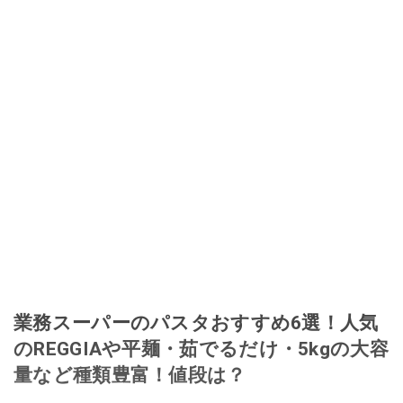
書店）、「料理通信」（料理通信社）をはじめ、日本の雑誌やWEBサイト
に、ガストロノミー、観光、文化などについて執筆。ガイドブックの取材の
コーディネートや執筆、著書5冊あり。 現在は、拠点をバルセロナから日本に
移し、スペイン関連だけでなく日本の観光情報や飲食店についてのコンテン
ツの執筆や、広報PR、出版プロデュースなどを行う。 ■寄稿雑誌……料理通
信、カフェ・スイーツ、TARZANなど ■寄稿サイト……ぐるなびプロ、Drink
planetなど ■取材コーディネート……るるぶスペイン／ララチッタ／aruco／地
球の歩き方ほか。
このイチオシストの他の記事を読む
業務スーパーのパスタおすすめ6選！人気
のREGGIAや平麺・茹でるだけ・5kgの大容
量など種類豊富！値段は？