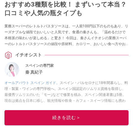
おすすめ3種類を比較！ まずいって本当？
口コミや人気の瓶タイプも
業務スーパーのレトルトパスタソースは、一人前100円以下のものもあり、リ
ーズナブルな値段でおいしいと人気です。食通の秦さんも、「温めるだけで
本格派の味わいが楽しめる」と驚き！ 今回は、秦さんイチオシの業務スーパ
ーのレトルトパスタソースの値段や原材料、カロリー、おいしい食べ方やお
すすめアレンジをご紹介。また、「まずいって本当？」などの疑問や、人気
イチオシスト
の瓶タイプについてもまとめました。
スペインの専門家
秦 真紀子
オールアバウト スペイン ガイド。
スペイン・バルセロナに18年間暮らし、料
理・製菓・ワインの専門学校へ。スペイン国認定のソムリエ資格を取得し、
最優秀ソムリエのいた「モー｣などで修業を積み、スペイン関連著書は5冊。
現在は拠点を日本に移し、観光情報や飲食・カフェ・スイーツ情報にも携わ
る。イチオシでは、
業務スーパー
・
ロピア
・
シャトレーゼ
など、食品・スイ
ーツ販売チェーンのおすすめ商品情報も発信。
著書に『スペインまるごと全
続きを読む＞
17州おいしい旅』（‎産業編集センター刊）ほか。
■経歴：ワイナリーツアー
ガイドや、飲食関連の方の視察旅行のコーディネートやガイド、スペインの
食についての講演などの経験あり。2004年より「カフェ・スイーツ」（柴田