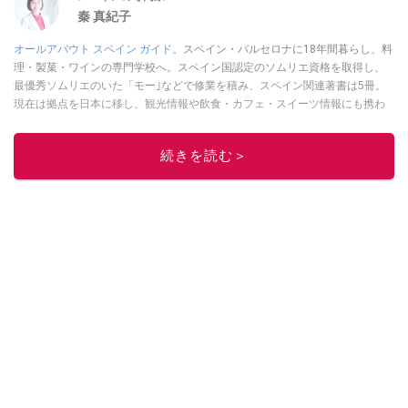
秦 真紀子
オールアバウト スペイン ガイド。
スペイン・バルセロナに18年間暮らし、料
理・製菓・ワインの専門学校へ。スペイン国認定のソムリエ資格を取得し、
最優秀ソムリエのいた「モー｣などで修業を積み、スペイン関連著書は5冊。
現在は拠点を日本に移し、観光情報や飲食・カフェ・スイーツ情報にも携わ
る。イチオシでは、
業務スーパー
・
ロピア
・
シャトレーゼ
など、食品・スイ
ーツ販売チェーンのおすすめ商品情報も発信。
著書に『スペインまるごと全
続きを読む＞
17州おいしい旅』（‎産業編集センター刊）ほか。
■経歴：ワイナリーツアー
ガイドや、飲食関連の方の視察旅行のコーディネートやガイド、スペインの
食についての講演などの経験あり。2004年より「カフェ・スイーツ」（柴田
書店）、「料理通信」（料理通信社）をはじめ、日本の雑誌やWEBサイト
に、ガストロノミー、観光、文化などについて執筆。ガイドブックの取材の
コーディネートや執筆、著書5冊あり。 現在は、拠点をバルセロナから日本に
移し、スペイン関連だけでなく日本の観光情報や飲食店についてのコンテン
ツの執筆や、広報PR、出版プロデュースなどを行う。 ■寄稿雑誌……料理通
信、カフェ・スイーツ、TARZANなど ■寄稿サイト……ぐるなびプロ、Drink
planetなど ■取材コーディネート……るるぶスペイン／ララチッタ／aruco／地
球の歩き方ほか。
このイチオシストの他の記事を読む