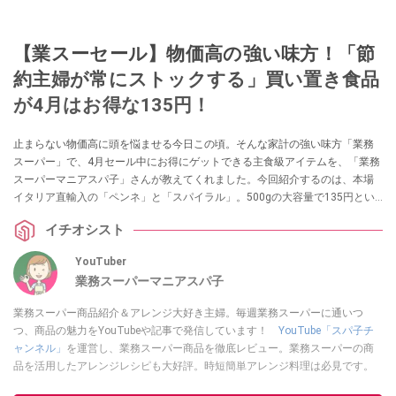
【業スーセール】物価高の強い味方！「節
約主婦が常にストックする」買い置き食品
が4月はお得な135円！
止まらない物価高に頭を悩ませる今日この頃。そんな家計の強い味方「業務
スーパー」で、4月セール中にお得にゲットできる主食級アイテムを、「業務
スーパーマニアスパ子」さんが教えてくれました。今回紹介するのは、本場
イタリア直輸入の「ペンネ」と「スパイラル」。500gの大容量で135円とい
う驚きの安さなうえ、賞味期限も長くストックに最適です。アレンジレシピ
イチオシスト
とともに、その魅力をお届けします。
YouTuber
業務スーパーマニアスパ子
業務スーパー商品紹介＆アレンジ大好き主婦。毎週業務スーパーに通いつ
つ、商品の魅力をYouTubeや記事で発信しています！
YouTube「スパ子チ
ャンネル」
を運営し、業務スーパー商品を徹底レビュー。業務スーパーの商
品を活用したアレンジレシピも大好評。時短簡単アレンジ料理は必見です。
Yahoo!記事はこちら。