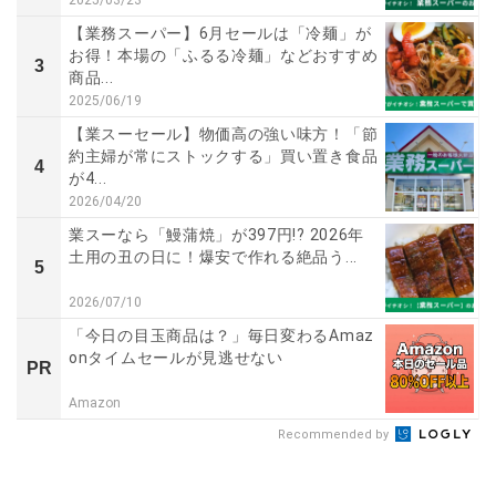
【業務スーパー】6月セールは「冷麺」が
お得！本場の「ふるる冷麺」などおすすめ
3
商品...
2025/06/19
【業スーセール】物価高の強い味方！「節
約主婦が常にストックする」買い置き食品
4
が4...
2026/04/20
業スーなら「鰻蒲焼」が397円!? 2026年
土用の丑の日に！爆安で作れる絶品う...
5
2026/07/10
「今日の目玉商品は？」毎日変わるAmaz
onタイムセールが見逃せない
PR
Amazon
Recommended by