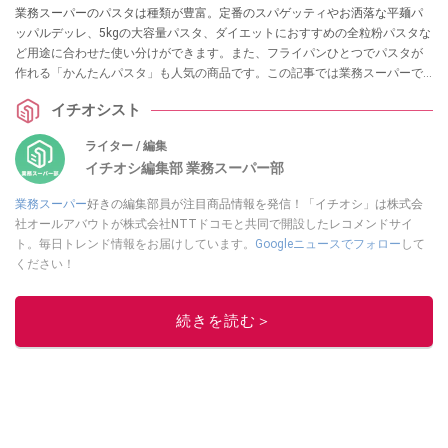
業務スーパーのパスタは種類が豊富。定番のスパゲッティやお洒落な平麺パ
ッパルデッレ、5kgの大容量パスタ、ダイエットにおすすめの全粒粉パスタな
ど用途に合わせた使い分けができます。また、フライパンひとつでパスタが
作れる「かんたんパスタ」も人気の商品です。この記事では業務スーパーで
おすすめのパスタをご紹介します。
イチオシスト
ライター / 編集
イチオシ編集部 業務スーパー部
業務スーパー
好きの編集部員が注目商品情報を発信！「イチオシ」は株式会
社オールアバウトが株式会社NTTドコモと共同で開設したレコメンドサイ
ト。毎日トレンド情報をお届けしています。
Googleニュースでフォロー
して
ください！
このイチオシストの他の記事を読む
続きを読む＞