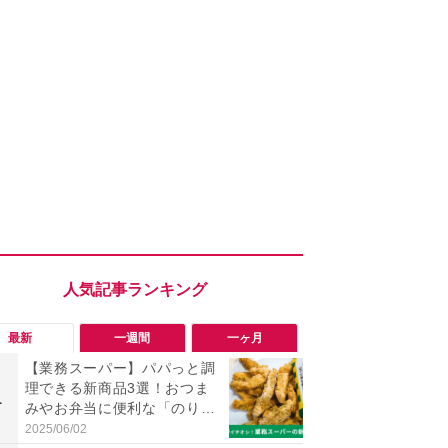
最新
一週間
一ヶ月
【業務スーパー】パパっと調
「旅行気分
理できる新商品3選！おつま
食べ比べし
1
1
みやお弁当に便利な「のり塩
3つのご当地
スティックチキン」など
新発売
2025/06/02
2026/08/02