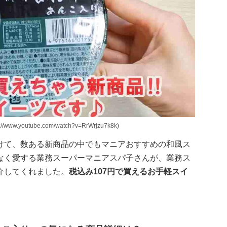
outube.com/watch?v=RrWrjzu7k8k)
けて、数ある新商品の中でもマニアおすすめの和風ス
なく愛する業務スーパーマニアスパ子さんが、業務ス
介してくれました。
税込み107円で買えるお手軽スイ
。