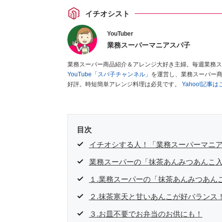
イチオシスト
YouTuber
業務スーパーマニアスパ子
業務スーパー商品紹介＆アレンジ大好き主婦。毎週業務ス
YouTube「スパ子チャンネル」
を運営し、業務スーパー
好評。時短簡単アレンジ料理は必見です。
Yahoo!記事
目次
イチオシする人！「業務スーパーマニ
業務スーパーの「抹茶あんみつあんこ
１.業務スーパーの「抹茶あんみつあん
２.抹茶寒天と甘いあんこが好バランス
３.お皿不要でお弁当のお供にも！