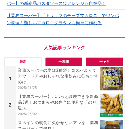
パー】の新商品パスタソースはアレンジも自在◎！
【業務スーパー】「トリュフのチーズマカロニ」でワンパ
ン調理！難しいマカロニグラタンも簡単に作れる
最新
一週間
一ヶ月
業務スーパーの氷は3種類！コスパよくて
アウトドアやおしゃれな宅飲みに◎おすす
1
めは...
2025/01/25
【業務スーパー】パパっと調理できる新商
品3選！おつまみやお弁当に便利な「のり
2
塩ス...
2025/06/02
スペインの朝食に欠かせないアレを「業務
スーパー」で発見！