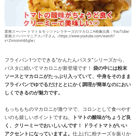
業務スーパー トマト＆モッツァレラチーズのマカロニ※画像出典：YouTube/
業務スーパーマニアスパ子さん（https://www.youtube.com/watch?
v=Zmicmmb5glw）
フライパン1つでできる”かんたんパスタ”シリーズから、
パスタに続いてマカロニが新登場です！
袋の中には粉末
ソースとマカロニがたっぷり入っていて、中身をそのまま
フライパンでゆでるだけととにかく調理が簡単なのにおい
しくできるのが魅力です。
もっちもちのマカロニが激ウマで、コロンとして食べやす
いのも嬉しいポイントですね。
トマトの酸味がちょうど良
く、クリーミーでおいしいんです！ ドライトマトがいい
アクセントになっていますよ。
仕上げに粉チーズを振りか