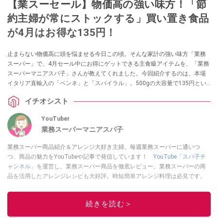
【業スーセール】物価高の強い味方！「節
約主婦が常にストックする」買い置き食品
が4月はお得な135円！
止まらない物価高に頭を悩ませる今日この頃。そんな家計の強い味方「業務
スーパー」で、4月セール中にお得にゲットできる主食級アイテムを、「業務
スーパーマニアスパ子」さんが教えてくれました。今回紹介するのは、本場
イタリア直輸入の「ペンネ」と「スパイラル」。500gの大容量で135円とい
う驚きの安さなうえ、賞味期限も長くストックに最適です。アレンジレシピ
イチオシスト
とともに、その魅力をお届けします。
YouTuber
業務スーパーマニアスパ子
業務スーパー商品紹介＆アレンジ大好き主婦。毎週業務スーパーに通いつ
つ、商品の魅力をYouTubeや記事で発信しています！
YouTube「スパ子チ
ャンネル」
を運営し、業務スーパー商品を徹底レビュー。業務スーパーの商
品を活用したアレンジレシピも大好評。時短簡単アレンジ料理は必見です。
Yahoo!記事はこちら。
このイチオシストの他の記事を読む
続きを読む＞