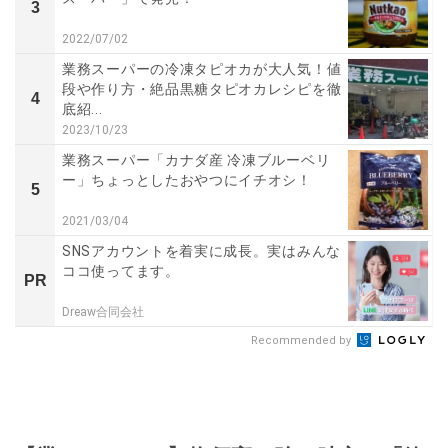
3
2022/07/02
業務スーパーの冷凍タピオカが大人気！値
段や作り方・絶品黒糖タピオカレシピを徹
4
底紹...
2023/10/23
業務スーパー「カナダ産 冷凍ブルーベリ
ー」ちょっとしたおやつにイチオシ！
5
2021/03/04
SNSアカウントを着実に成長。実はみんな
ココ使ってます。
PR
Dreaw合同会社
Recommended by