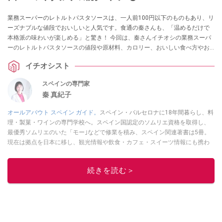
業務スーパーのレトルトパスタソースは、一人前100円以下のものもあり、リ
ーズナブルな値段でおいしいと人気です。食通の秦さんも、「温めるだけで
本格派の味わいが楽しめる」と驚き！ 今回は、秦さんイチオシの業務スーパ
ーのレトルトパスタソースの値段や原材料、カロリー、おいしい食べ方やお
すすめアレンジをご紹介。また、「まずいって本当？」などの疑問や、人気
イチオシスト
の瓶タイプについてもまとめました。
スペインの専門家
秦 真紀子
オールアバウト スペイン ガイド。
スペイン・バルセロナに18年間暮らし、料
理・製菓・ワインの専門学校へ。スペイン国認定のソムリエ資格を取得し、
最優秀ソムリエのいた「モー｣などで修業を積み、スペイン関連著書は5冊。
現在は拠点を日本に移し、観光情報や飲食・カフェ・スイーツ情報にも携わ
る。イチオシでは、
業務スーパー
・
ロピア
・
シャトレーゼ
など、食品・スイ
ーツ販売チェーンのおすすめ商品情報も発信。
著書に『スペインまるごと全
続きを読む＞
17州おいしい旅』（‎産業編集センター刊）ほか。
■経歴：ワイナリーツアー
ガイドや、飲食関連の方の視察旅行のコーディネートやガイド、スペインの
食についての講演などの経験あり。2004年より「カフェ・スイーツ」（柴田
書店）、「料理通信」（料理通信社）をはじめ、日本の雑誌やWEBサイト
に、ガストロノミー、観光、文化などについて執筆。ガイドブックの取材の
コーディネートや執筆、著書5冊あり。 現在は、拠点をバルセロナから日本に