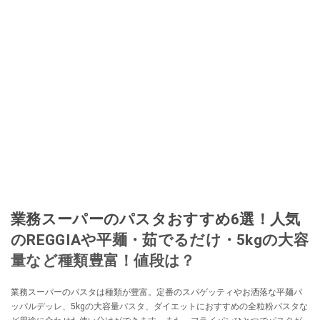
移し、スペイン関連だけでなく日本の観光情報や飲食店についてのコンテン
ツの執筆や、広報PR、出版プロデュースなどを行う。 ■寄稿雑誌……料理通
信、カフェ・スイーツ、TARZANなど ■寄稿サイト……ぐるなびプロ、Drink
planetなど ■取材コーディネート……るるぶスペイン／ララチッタ／aruco／地
球の歩き方ほか。
このイチオシストの他の記事を読む
業務スーパーのパスタおすすめ6選！人気
のREGGIAや平麺・茹でるだけ・5kgの大容
量など種類豊富！値段は？
業務スーパーのパスタは種類が豊富。定番のスパゲッティやお洒落な平麺パ
ッパルデッレ、5kgの大容量パスタ、ダイエットにおすすめの全粒粉パスタな