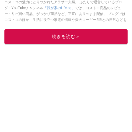
コストコの魅力にとりつかれたアラサー夫婦。 ふたりで運営しているブロ
グ・YouTubeチャンネル
「我が家のLifelog」
では、コストコ商品のレビュ
ー・リピ買い商品、がっかり商品など、正直にありのまま配信。 ブログでは
コストコのほか、生活に役立つ家電の情報や愛犬コーギー2匹との日常などを
書き綴っています。
このイチオシストの他の記事を読む
続きを読む＞