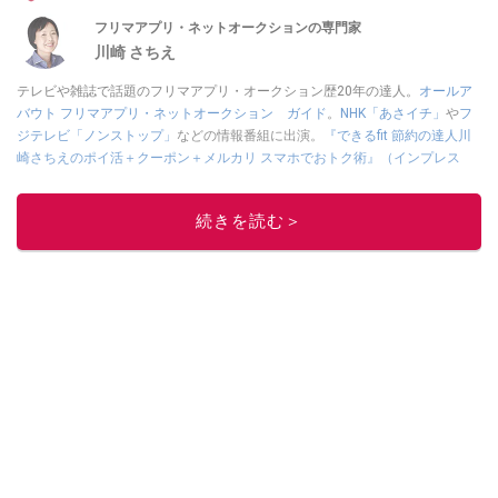
めました。
フリマアプリ・ネットオークションの専門家
川崎 さちえ
テレビや雑誌で話題のフリマアプリ・オークション歴20年の達人。
オールア
バウト フリマアプリ・ネットオークション ガイド
。
NHK「あさイチ」
や
フ
ジテレビ「ノンストップ」
などの情報番組に出演。
『できるfit 節約の達人川
崎さちえのポイ活＋クーポン＋メルカリ スマホでおトク術』（インプレス
刊）
、
『「ゆる副業」のはじめかた メルカリ スマホ1つでスキマ時間に効率
的に稼ぐ！』（翔泳社刊）
ほか著書多数。ブログは
「川崎さちえのごちゃま
続きを読む＞
ぜ日記」
。
■経歴：2003年、夫が子育てをするために、突然会社を辞める。翌月からの
給料が０円になり、家にいながら、しかも空いた時間でできるオークション
に目をつける。しかし、取引の仕方がわからずに、まずは落札者として参
加。その後、出品者側にまわり、家の中の物を出品しまくる。出品する物が
ほぼなくなってからは、仕入れを経験。ネットオークションを生活の一部に
取り入れるべく、「ネットオークションやフリマアプリは生活のインフラに
なる」という考えを持つ。また消費税増税の社会においては、ネットオーク
ションやフリマアプリが家計の救世主になりえると考え、業者とは違う視点
でユーザーとして参加中。
このイチオシストの他の記事を読む