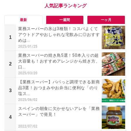
最新
一週間
一ヶ月
業務スーパーの氷は3種類！コスパよくて
アウトドアやおしゃれな宅飲みに◎おすす
1
めは...
2025/01/25
業務スーパーの焼き鳥5選！50本入りの超
大容量も！おすすめアレンジから焼き方、
2
口...
2025/03/20
【業務スーパー】パパっと調理できる新商
品3選！おつまみやお弁当に便利な「のり
3
塩ス...
2025/06/02
スペインの朝食に欠かせないアレを「業務
スーパー」で発見！
4
2022/07/02