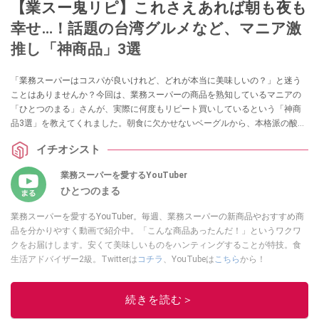
【業スー鬼リピ】これさえあれば朝も夜も
幸せ…！話題の台湾グルメなど、マニア激
推し「神商品」3選
「業務スーパーはコスパが良いけれど、どれが本当に美味しいの？」と迷う
ことはありませんか？今回は、業務スーパーの商品を熟知しているマニアの
「ひとつのまる」さんが、実際に何度もリピート買いしているという「神商
品3選」を教えてくれました。朝食に欠かせないベーグルから、本格派の酸っ
ぱ辛い麺、癒やしのスイーツまで、ストック必須のラインナップを詳しくご
イチオシスト
紹介します。
業務スーパーを愛するYouTuber
ひとつのまる
業務スーパーを愛するYouTuber。毎週、業務スーパーの新商品やおすすめ商
品を分かりやすく動画で紹介中。「こんな商品あったんだ！」というワクワ
クをお届けします。安くて美味しいものをハンティングすることが特技。食
生活アドバイザー2級。Twitterは
コチラ
、YouTubeは
こちら
から！
このイチオシストの他の記事を読む
続きを読む＞