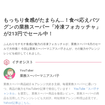
もっちり食感がたまらん…！食べ応えバツ
グンの業務スーパー「冷凍フォカッチャ」
が213円でセール中！
ふんわりモチモチ食感が魅力の冷凍フォカッチャが、業務スーパー6月のセー
ルで大特価！ 今回は業務スーパーマニアスパ子さんが、その魅力やアレンジ
レシピを紹介してくれました。
イチオシスト
YouTuber
業務スーパーマニアスパ子
業務スーパー商品紹介＆アレンジ大好き主婦。毎週業務スーパーに通いつ
つ、商品の魅力をYouTubeや記事で発信しています！
YouTube「スパ子チ
ャンネル」
を運営し、業務スーパー商品を徹底レビュー。業務スーパーの商
品を活用したアレンジレシピも大好評。時短簡単アレンジ料理は必見です。
Yahoo!記事はこちら。