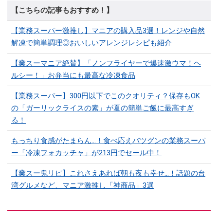
【こちらの記事もおすすめ！】
【業務スーパー激推し】マニアの購入品3選！レンジや自然
解凍で簡単調理◎おいしいアレンジレシピも紹介
【業スーマニア絶賛】「ノンフライヤーで爆速激ウマ！ヘ
ルシー！」お弁当にも最高な冷凍食品
【業務スーパー】300円以下でこのクオリティ？保存もOK
の「ガーリックライスの素」が夏の簡単ご飯に最高すぎ
る！
もっちり食感がたまらん…！食べ応えバツグンの業務スーパ
ー「冷凍フォカッチャ」が213円でセール中！
【業スー鬼リピ】これさえあれば朝も夜も幸せ…！話題の台
湾グルメなど、マニア激推し「神商品」3選