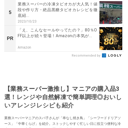
業務スーパーの冷凍タピオカが大人気！値
段や作り方・絶品黒糖タピオカレシピを徹
5
底紹...
2023/10/23
「え、こんなセールやってたの？」80％O
FF以上が続々登場！Amazonの本気が...
PR
Amazon
Recommended by
【業務スーパー激推し】マニアの購入品3
選！レンジや自然解凍で簡単調理◎おいし
いアレンジレシピも紹介
業務スーパーマニアのスパ子さんが「串なし焼き鳥」「シーフードドリアソ
ース」「中華くらげ」を紹介。ストックしやすく忙しい日に役立つ便利な冷