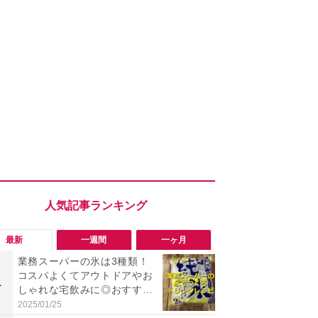
最新
一週間
一ヶ月
業務スーパーの氷は3種類！
「勝手にデ
コスパよくてアウトドアやお
る!?」Win
1
1
しゃれな宅飲みに◎おすすめ
オフにして最
は2kg「純氷 オーロラアイ
身を守る技
2025/01/25
2026/08/05