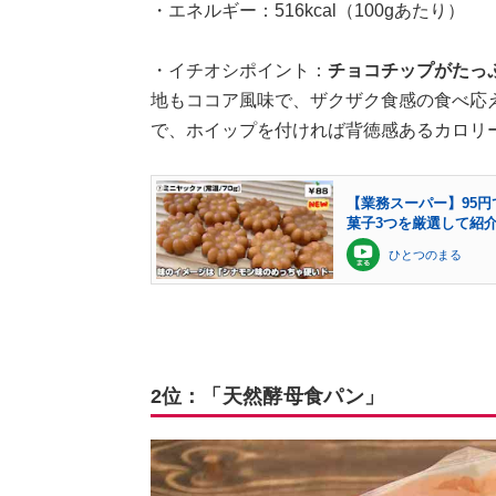
・エネルギー：516kcal（100gあたり）
・イチオシポイント：
チョコチップがたっ
地もココア風味で、ザクザク食感の食べ応
で、ホイップを付ければ背徳感あるカロリ
【業務スーパー】95
菓子3つを厳選して紹
ひとつのまる
2位：「天然酵母食パン」