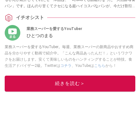
パン」です。ほんのり甘くてクセになる超ハイコスパなパンが、今だけ割引
価格に。おすすめのアレンジ方法も解説してくれましたので、セールで何を
イチオシスト
買おうかお悩みの方はぜひ参考にしてくださいね。
業務スーパーを愛するYouTuber
ひとつのまる
業務スーパーを愛するYouTuber。毎週、業務スーパーの新商品やおすすめ商
品を分かりやすく動画で紹介中。「こんな商品あったんだ！」というワクワ
クをお届けします。安くて美味しいものをハンティングすることが特技。食
生活アドバイザー2級。Twitterは
コチラ
、YouTubeは
こちら
から！
このイチオシストの他の記事を読む
続きを読む＞