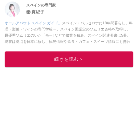
スペインの専門家
秦 真紀子
オールアバウト スペイン ガイド。
スペイン・バルセロナに18年間暮らし、料
理・製菓・ワインの専門学校へ。スペイン国認定のソムリエ資格を取得し、
最優秀ソムリエのいた「モー｣などで修業を積み、スペイン関連著書は5冊。
現在は拠点を日本に移し、観光情報や飲食・カフェ・スイーツ情報にも携わ
る。イチオシでは、
業務スーパー
・
ロピア
・
シャトレーゼ
など、食品・スイ
ーツ販売チェーンのおすすめ商品情報も発信。
著書に『スペインまるごと全
続きを読む＞
17州おいしい旅』（‎産業編集センター刊）ほか。
■経歴：ワイナリーツアー
ガイドや、飲食関連の方の視察旅行のコーディネートやガイド、スペインの
食についての講演などの経験あり。2004年より「カフェ・スイーツ」（柴田
書店）、「料理通信」（料理通信社）をはじめ、日本の雑誌やWEBサイト
に、ガストロノミー、観光、文化などについて執筆。ガイドブックの取材の
コーディネートや執筆、著書5冊あり。 現在は、拠点をバルセロナから日本に
移し、スペイン関連だけでなく日本の観光情報や飲食店についてのコンテン
ツの執筆や、広報PR、出版プロデュースなどを行う。 ■寄稿雑誌……料理通
信、カフェ・スイーツ、TARZANなど ■寄稿サイト……ぐるなびプロ、Drink
planetなど ■取材コーディネート……るるぶスペイン／ララチッタ／aruco／地
球の歩き方ほか。
このイチオシストの他の記事を読む