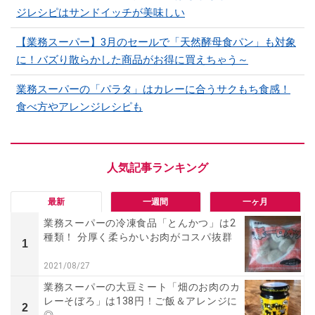
ジレシピはサンドイッチが美味しい
【業務スーパー】3月のセールで「天然酵母食パン」も対象
に！バズり散らかした商品がお得に買えちゃう～
業務スーパーの「パラタ」はカレーに合うサクもち食感！
食べ方やアレンジレシピも
最新
一週間
一ヶ月
業務スーパーの冷凍食品「とんかつ」は2
種類！ 分厚く柔らかいお肉がコスパ抜群
1
2021/08/27
業務スーパーの大豆ミート「畑のお肉のカ
レーそぼろ」は138円！ご飯＆アレンジに
2
◎