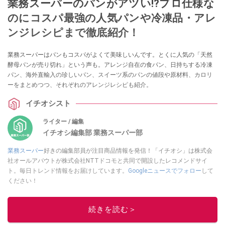
業務スーパーのパンがアツい!?プロ仕様な
のにコスパ最強の人気パンや冷凍品・アレ
ンジレシピまで徹底紹介！
業務スーパーはパンもコスパがよくて美味しいんです。とくに人気の「天然
酵母パンが売り切れ」という声も。アレンジ自在の食パン、日持ちする冷凍
パン、海外直輸入の珍しいパン、スイーツ系のパンの値段や原材料、カロリ
ーをまとめつつ、それぞれのアレンジレシピも紹介。
イチオシスト
ライター / 編集
イチオシ編集部 業務スーパー部
業務スーパー
好きの編集部員が注目商品情報を発信！「イチオシ」は株式会
社オールアバウトが株式会社NTTドコモと共同で開設したレコメンドサイ
ト。毎日トレンド情報をお届けしています。
Googleニュースでフォロー
して
ください！
このイチオシストの他の記事を読む
続きを読む＞