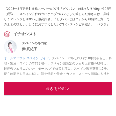
【2025年3月更新】業務スーパーの冷凍「ピタパン」は5枚入り400gで322円
（税込）。スペイン在住時代にケバブのパンとして親しんだ秦さんは、美味
しくアレンジしやすいと最高評価。「ピタパンとは？」から加熱の仕方、そ
のままの味わい、とくにおすすめしたいアレンジレシピを紹介。「パラタ」
「トルティーヤ」、カルディの「ピタパン」との違いも解説します。
イチオシスト
スペインの専門家
秦 真紀子
オールアバウト スペイン ガイド。
スペイン・バルセロナに18年間暮らし、料
理・製菓・ワインの専門学校へ。スペイン国認定のソムリエ資格を取得し、
最優秀ソムリエのいた「モー｣などで修業を積み、スペイン関連著書は5冊。
現在は拠点を日本に移し、観光情報や飲食・カフェ・スイーツ情報にも携わ
る。イチオシでは、
業務スーパー
・
ロピア
・
シャトレーゼ
など、食品・スイ
ーツ販売チェーンのおすすめ商品情報も発信。
著書に『スペインまるごと全
続きを読む＞
17州おいしい旅』（‎産業編集センター刊）ほか。
■経歴：ワイナリーツアー
ガイドや、飲食関連の方の視察旅行のコーディネートやガイド、スペインの
食についての講演などの経験あり。2004年より「カフェ・スイーツ」（柴田
書店）、「料理通信」（料理通信社）をはじめ、日本の雑誌やWEBサイト
に、ガストロノミー、観光、文化などについて執筆。ガイドブックの取材の
コーディネートや執筆、著書5冊あり。 現在は、拠点をバルセロナから日本に