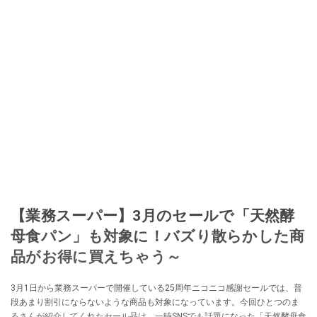
移し、スペイン関連だけでなく日本の観光情報や飲食店についてのコンテン
ツの執筆や、広報PR、出版プロデュースなどを行う。 ■寄稿雑誌……料理通
信、カフェ・スイーツ、TARZANなど ■寄稿サイト……ぐるなびプロ、Drink
planetなど ■取材コーディネート……るるぶスペイン／ララチッタ／aruco／地
球の歩き方ほか。
このイチオシストの他の記事を読む
【業務スーパー】3月のセールで「天然酵
母食パン」も対象に！バズり散らかした商
品がお得に買えちゃう～
3月1日から業務スーパーで開催している25周年ニコニコ感謝セールでは、普
段あまり割引にならないような商品も対象になっています。今回ひとつのま
るさんが紹介してくれたセール品は、一時SNSでも話題になった「天然酵母食