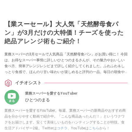
【業スーセール】大人気「天然酵母食パ
ン」が3月だけの大特価！チーズを使った
絶品アレンジ術もご紹介！
業務スーパーの3月セールで人気商品「天然酵母食パン」がお買い得に！ 今回
は、お得なスーパー事情に詳しいひとつのまるさんが、その魅力やおいしい
食べ方、簡単アレンジレシピまで詳しく紹介してくれました。ふわふわ＆し
っとり食感で、ほんのり甘い味わいが楽しめると評判の一品。毎日の朝食や
アレンジを楽しみたい方は必見です。
イチオシスト
業務スーパーを愛するYouTuber
ひとつのまる
業務スーパーを愛するYouTuber。毎週、業務スーパーの新商品やおすすめ商
品を分かりやすく動画で紹介中。「こんな商品あったんだ！」というワクワ
クをお届けします。安くて美味しいものをハンティングすることが特技。食
生活アドバイザー2級。Twitterは
コチラ
、YouTubeは
こちら
から！