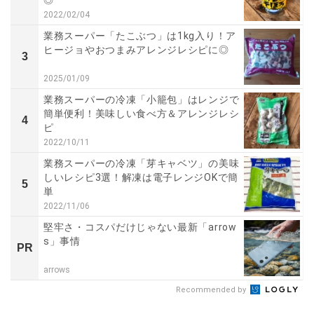
2022/02/04
業務スーパー「たこぶつ」は1kg入り！ア
ヒージョやおつまみアレンジレシピに◎
3
2025/01/09
業務スーパーの冷凍「小籠包」はレンジで
簡単便利！美味しい食べ方＆アレンジレシ
4
ピ
2022/10/11
業務スーパーの冷凍「芽キャベツ」の美味
しいレシピ3選！解凍は電子レンジOKで簡
5
単
2022/11/06
堅牢さ・コスパだけじゃない最新「arrow
s」事情
PR
arrows
Recommended by