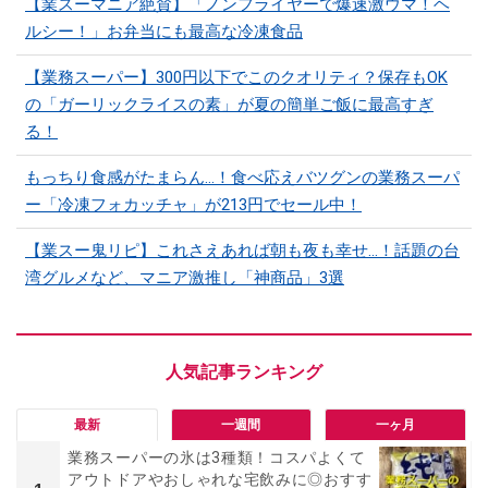
【業スーマニア絶賛】「ノンフライヤーで爆速激ウマ！ヘ
ルシー！」お弁当にも最高な冷凍食品
【業務スーパー】300円以下でこのクオリティ？保存もOK
の「ガーリックライスの素」が夏の簡単ご飯に最高すぎ
る！
もっちり食感がたまらん…！食べ応えバツグンの業務スーパ
ー「冷凍フォカッチャ」が213円でセール中！
【業スー鬼リピ】これさえあれば朝も夜も幸せ…！話題の台
湾グルメなど、マニア激推し「神商品」3選
最新
一週間
一ヶ月
業務スーパーの氷は3種類！コスパよくて
アウトドアやおしゃれな宅飲みに◎おすす