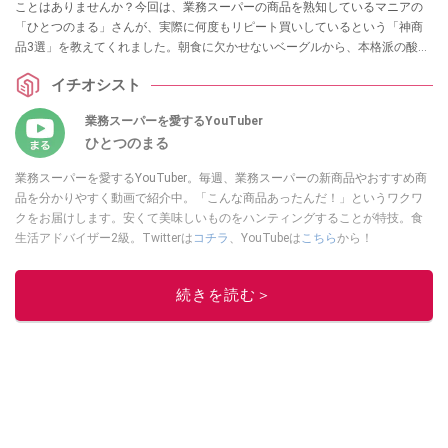
ことはありませんか？今回は、業務スーパーの商品を熟知しているマニアの
「ひとつのまる」さんが、実際に何度もリピート買いしているという「神商
品3選」を教えてくれました。朝食に欠かせないベーグルから、本格派の酸っ
ぱ辛い麺、癒やしのスイーツまで、ストック必須のラインナップを詳しくご
イチオシスト
紹介します。
業務スーパーを愛するYouTuber
ひとつのまる
業務スーパーを愛するYouTuber。毎週、業務スーパーの新商品やおすすめ商
品を分かりやすく動画で紹介中。「こんな商品あったんだ！」というワクワ
クをお届けします。安くて美味しいものをハンティングすることが特技。食
生活アドバイザー2級。Twitterは
コチラ
、YouTubeは
こちら
から！
このイチオシストの他の記事を読む
続きを読む＞