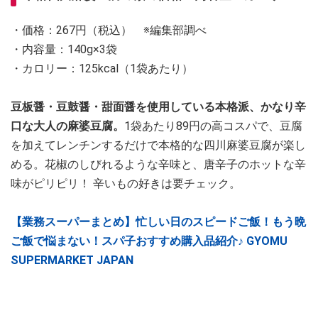
・価格：267円（税込） ※編集部調べ
・内容量：140g×3袋
・カロリー：125kcal（1袋あたり）
豆板醤・豆鼓醤・甜面醤を使用している本格派、かなり辛
口な大人の麻婆豆腐。
1袋あたり89円の高コスパで、豆腐
を加えてレンチンするだけで本格的な四川麻婆豆腐が楽し
める。花椒のしびれるような辛味と、唐辛子のホットな辛
味がピリピリ！ 辛いもの好きは要チェック。
【業務スーパーまとめ】忙しい日のスピードご飯！もう晩
ご飯で悩まない！スパ子おすすめ購入品紹介♪ GYOMU
SUPERMARKET JAPAN