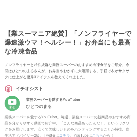
【業スーマニア絶賛】「ノンフライヤーで
爆速激ウマ！ヘルシー！」お弁当にも最高
な冷凍食品
ノンフライヤーと相性抜群な業務スーパーのおすすめ冷凍食品をご紹介。今
回はひとつのまるさんが、お弁当やおかずに大活躍する、手軽で衣がサクサ
クに仕上がる優秀3アイテムを教えてくれました。
イチオシスト
業務スーパーを愛するYouTuber
ひとつのまる
業務スーパーを愛するYouTuber。毎週、業務スーパーの新商品やおすすめ商
品を分かりやすく動画で紹介中。「こんな商品あったんだ！」というワクワ
クをお届けします。安くて美味しいものをハンティングすることが特技。食
生活アドバイザー2級。Twitterは
コチラ
、YouTubeは
こちら
から！