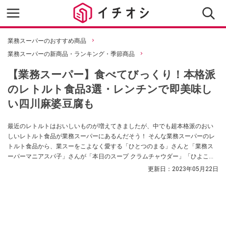
業務スーパーのおすすめ商品
業務スーパーの新商品・ランキング・季節商品
【業務スーパー】食べてびっくり！本格派
のレトルト食品3選・レンチンで即美味し
い四川麻婆豆腐も
最近のレトルトはおいしいものが増えてきましたが、中でも超本格派のおい
しいレトルト食品が業務スーパーにあるんだそう！ そんな業務スーパーのレ
トルト食品から、業スーをこよなく愛する「ひとつのまる」さんと「業務ス
ーパーマニアスパ子」さんが「本日のスープ クラムチャウダー」「ひよこ豆
のヴィーガンカレー」「本格四川麻婆豆腐の素」を紹介してくれました。レ
更新日：
2023年05月22日
トルトと思えない本格的なウマさのレトルト食品、必見です！