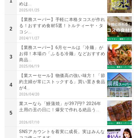
1
めは...
2025/01/25
【業務スーパー】手軽に本格タコスが作れ
る！おすすめ食材5選！トルティーヤ・タ
2
コシ...
2024/11/27
【業務スーパー】6月セールは「冷麺」が
お得！本場の「ふるる冷麺」などおすすめ
3
商品...
2025/06/19
【業スーセール】物価高の強い味方！「節
約主婦が常にストックする」買い置き食品
4
が4...
2026/04/20
業スーなら「鰻蒲焼」が397円!? 2026年
土用の丑の日に！爆安で作れる絶品う...
5
2026/07/10
SNSアカウントを着実に成長。実はみんな
ココ使ってます。