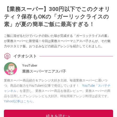
【業務スーパー】300円以下でこのクオリ
ティ？保存もOKの「ガーリックライスの
素」が夏の簡単ご飯に最高すぎる！
ご飯に混ぜるだけでパンチの効いた味が完成する「ガーリックライスの素」
が業務スーパーに新登場！今回は業務スーパーマニアスパ子さんが、その魅
力やスタミナ飯、おつまみなどの絶品アレンジを紹介してくれました。
イチオシスト
YouTuber
業務スーパーマニアスパ子
業務スーパー商品紹介＆アレンジ大好き主婦。毎週業務スーパーに通いつ
つ、商品の魅力をYouTubeや記事で発信しています！
YouTube「スパ子チ
ャンネル」
を運営し、業務スーパー商品を徹底レビュー。業務スーパーの商
品を活用したアレンジレシピも大好評。時短簡単アレンジ料理は必見です。
Yahoo!記事はこちら。
このイチオシストの他の記事を読む
続きを読む＞