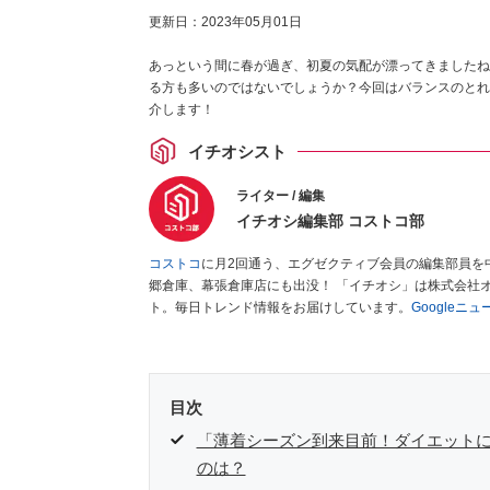
更新日：
2023年05月01日
あっという間に春が過ぎ、初夏の気配が漂ってきましたね
る方も多いのではないでしょうか？今回はバランスのとれ
介します！
イチオシスト
ライター / 編集
イチオシ編集部 コストコ部
コストコ
に月2回通う、エグゼクティブ会員の編集部員を
郷倉庫、幕張倉庫店にも出没！ 「イチオシ」は株式会社
ト。毎日トレンド情報をお届けしています。
Googleニ
目次
「薄着シーズン到来目前！ダイエット
のは？