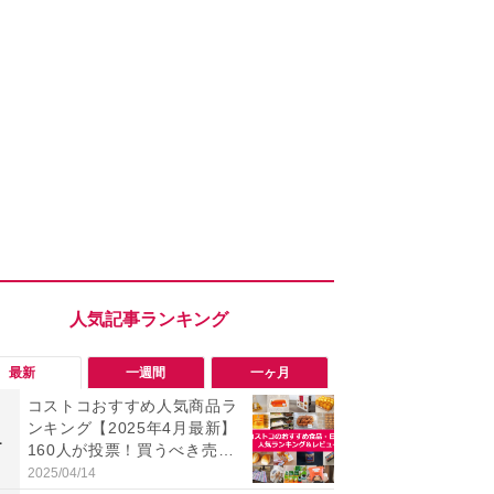
最新
一週間
一ヶ月
コストコおすすめ人気商品ラ
「勝手にデ
ンキング【2025年4月最新】
る!?」Win
1
1
160人が投票！買うべき売れ
オフにして最
筋食品惣菜・日用品雑貨＆セ
身を守る技
2025/04/14
2026/08/05