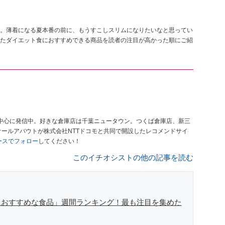
。薄着になる夏本番の前に、もうすこしスリムになりたいなと思ってい
たダイエット食におすすめできる商品を読者の注目が高かった順にご紹
中心に発信中。好きな倉庫店は千葉ニュータウン。つくば倉庫店、新三
オールアバウトが株式会社NTTドコモと共同で開設したレコメンドサイ
ュースでフォロー
してください！
このイチオシストの他の記事を読む
におすすめな食品」週間ランキング！最も注目を集めた