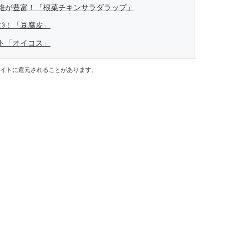
維が豊富！「根菜チキンサラダラップ」
◎！「豆腐皮」
ト「オイコス」
イトに還元されることがあります。