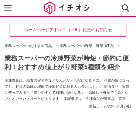
ホームページアドレス（URL）変更のお知らせ
業務スーパーのおすすめ商品
業務スーパーの野菜・野菜加工品
業務スーパーの冷凍野菜が時短・節約に便
利！おすすめ値上がり野菜5種類を紹介
冷凍野菜は、品質の安全性などなんとなく心配になるもの。 品質が気になっ
ても、野菜の高騰が理由で冷凍野菜に頼る人も多いはず。。 冷凍食品、実際
に使ってみると「使いやすくて料理が楽になる」「高騰した野菜でも高くな
い」といったメリットがあります。 本記事では、冷凍食品が豊富な「業務ス
ーパー」で手に入る「イチオシの冷凍野菜」を料理好きブロガーの森さんに
更新日：
2022年07月24日
紹介していただきました。 業務スーパーの冷凍野菜が気になる方は参考にし
てくださいね。