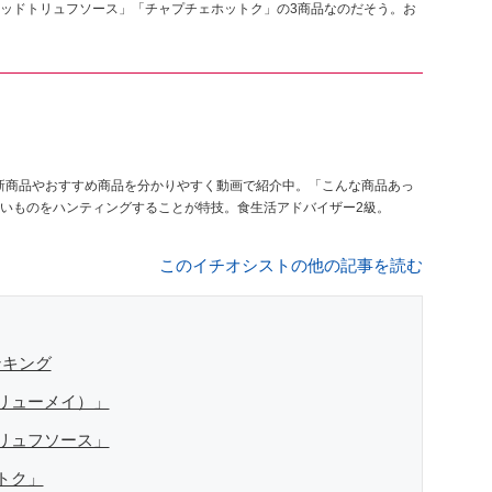
ッドトリュフソース」「チャプチェホットク」の3商品なのだそう。お
ーの新商品やおすすめ商品を分かりやすく動画で紹介中。「こんな商品あっ
いものをハンティングすることが特技。食生活アドバイザー2級。
このイチオシストの他の記事を読む
ンキング
リューメイ）」
リュフソース」
トク」