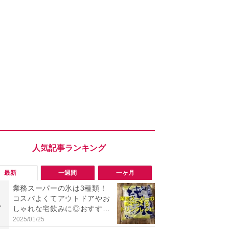
最新
一週間
一ヶ月
業務スーパーの氷は3種類！
「ヤバい！
コスパよくてアウトドアやお
った…」と
1
1
しゃれな宅飲みに◎おすすめ
【7月30日G
は2kg「純氷 オーロラアイ
更】内容を
2025/01/25
2026/07/31