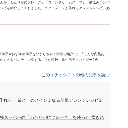
んが「わたりがにフレーク」「コーンクリームスープ」「煮込みハンバ
シピを紹介してくれました。ラクにメインが作れるアレンジレシピ、必
ーの新商品やおすすめ商品を分かりやすく動画で紹介中。「こんな商品あっ
いものをハンティングすることが特技。食生活アドバイザー2級。
このイチオシストの他の記事を読む
ク作れる！ 業スーのメインになる簡単アレンジレシピ3
業務スーパーの「わたりがにフレーク」を使った”炊き込