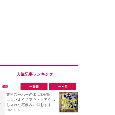
最新
一週間
一ヶ月
業務スーパーの氷は3種類！
「勝手にデ
コスパよくてアウトドアやお
る!?」Win
1
1
しゃれな宅飲みに◎おすすめ
オフにして最
は2kg「純氷 オーロラアイ
身を守る技
2025/01/25
2026/08/05