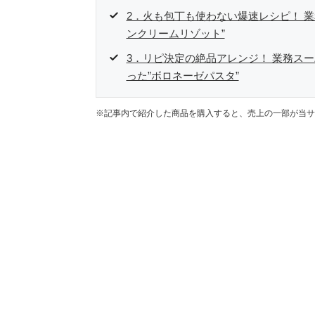
2．火も包丁も使わない爆速レシピ！ 
ンクリームリゾット”
3．リピ決定の絶品アレンジ！ 業務ス
った”ボロネーゼパスタ”
※記事内で紹介した商品を購入すると、売上の一部が当サ