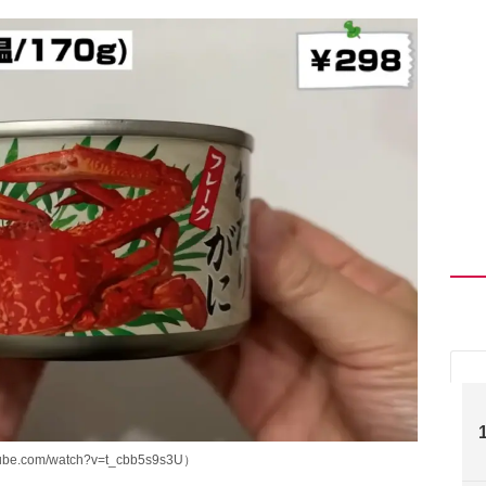
.com/watch?v=t_cbb5s9s3U）