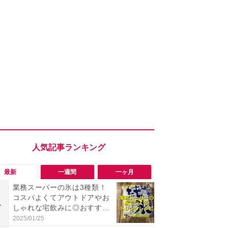
最新
一週間
一ヶ月
業務スーパーの氷は3種類！
「勝手にデ
コスパよくてアウトドアやお
る!?」Win
1
1
しゃれな宅飲みに◎おすすめ
オフにして最
は2kg「純氷 オーロラアイ
身を守る技
2025/01/25
2026/08/05