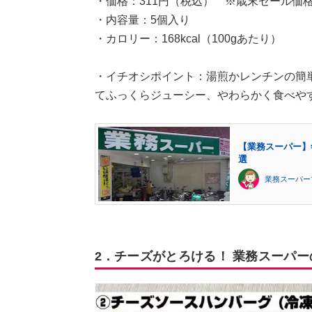
・価格：311円（税込） ※歳末セール価
・内容量：5個入り
・カロリー：168kcal（100gあたり）
・イチオシポイント：湯煎かレンチンの簡
てふっくらジューシー、やわらかく食べや
【業務スーパー】
選
業務スーパー
2．チーズがとろける！ 業務スーパ