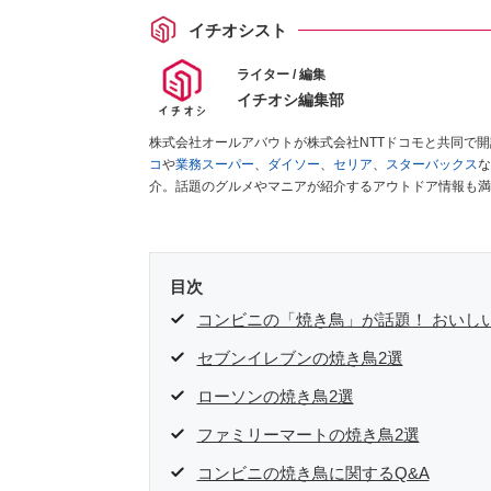
イチオシスト
ライター / 編集
イチオシ編集部
株式会社オールアバウトが株式会社NTTドコモと共同で
コ
や
業務スーパー
、
ダイソー
、
セリア
、
スターバックス
な
介。話題のグルメやマニアが紹介するアウトドア情報も満
が実際に使用してレビューしています。毎日トレンド情報
ださい！
目次
コンビニの「焼き鳥」が話題！ おいしい
セブンイレブンの焼き鳥2選
ローソンの焼き鳥2選
ファミリーマートの焼き鳥2選
コンビニの焼き鳥に関するQ&A