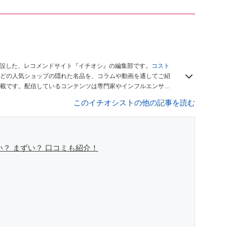
開設した、レコメンドサイト『イチオシ』の編集部です。
コスト
どの人気ショップの隠れた名品を、コラムや動画を通してご紹
載です。配信しているコンテンツは専門家やインフルエンサー
をお届けしているので、ぜひ
Googleニュースでフォロー
してく
このイチオシストの他の記事を読む
？ まずい？ 口コミも紹介！