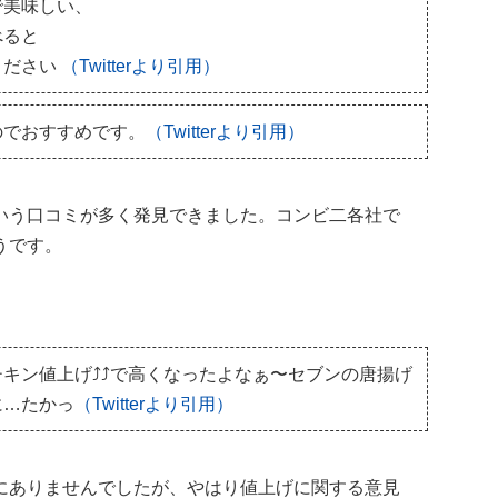
で美味しい、
べると
ください
（Twitterより引用）
のでおすすめです。
（Twitterより引用）
いう口コミが多く発見できました。コンビ二各社で
うです。
ン値上げ⤴︎⤴︎で高くなったよなぁ〜セブンの唐揚げ
に…たかっ
（Twitterより引用）
にありませんでしたが、やはり値上げに関する意見