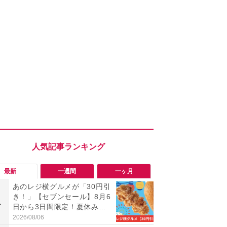
最新
一週間
一ヶ月
あのレジ横グルメが「30円引
「旅行気分
き！」【セブンセール】8月6
食べ比べし
1
1
日から3日間限定！夏休みの
3つのご当地
おやつに最高
新発売
2026/08/06
2026/08/02